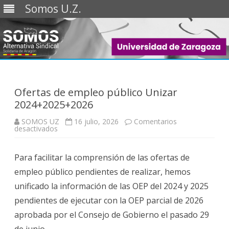
Somos U.Z.
Saltar
al
contenido
Ofertas de empleo público Unizar
2024+2025+2026
SOMOS UZ
16 julio, 2026
Comentarios
en
desactivados
Ofertas
de
empleo
Para facilitar la comprensión de las ofertas de
público
Unizar
empleo público pendientes de realizar, hemos
2024+2025+2026
unificado la información de las OEP del 2024 y 2025
pendientes de ejecutar con la OEP parcial de 2026
aprobada por el Consejo de Gobierno el pasado 29
de junio.