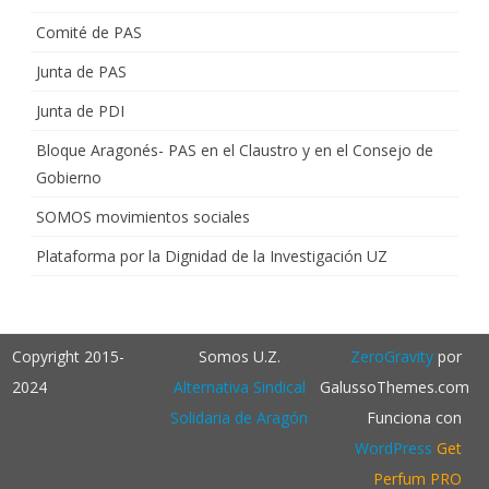
Comité de PAS
Junta de PAS
Junta de PDI
Bloque Aragonés- PAS en el Claustro y en el Consejo de
Gobierno
SOMOS movimientos sociales
Plataforma por la Dignidad de la Investigación UZ
Copyright 2015-
Somos U.Z.
ZeroGravity
por
2024
Alternativa Sindical
GalussoThemes.com
Solidaria de Aragón
Funciona con
WordPress
Get
Perfum PRO