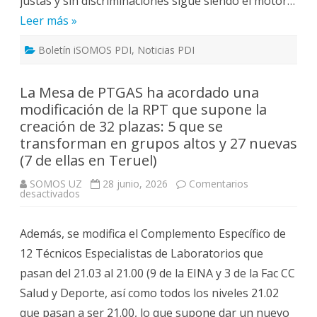
justas y sin discriminaciones sigue siendo el motor…
Universidad
Leer más »
de
Zaragoza
Boletín iSOMOS PDI
,
Noticias PDI
La Mesa de PTGAS ha acordado una
modificación de la RPT que supone la
creación de 32 plazas: 5 que se
transforman en grupos altos y 27 nuevas
(7 de ellas en Teruel)
SOMOS UZ
28 junio, 2026
Comentarios
en
desactivados
La
Mesa
de
Además, se modifica el Complemento Específico de
PTGAS
ha
12 Técnicos Especialistas de Laboratorios que
acordado
una
pasan del 21.03 al 21.00 (9 de la EINA y 3 de la Fac CC
modificación
de
Salud y Deporte, así como todos los niveles 21.02
la
RPT
que pasan a ser 21.00, lo que supone dar un nuevo
que