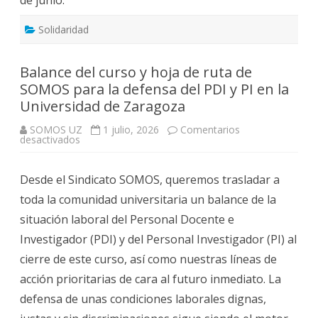
Solidaridad
Balance del curso y hoja de ruta de
SOMOS para la defensa del PDI y PI en la
Universidad de Zaragoza
SOMOS UZ
1 julio, 2026
Comentarios
en
desactivados
Balance
del
curso
Desde el Sindicato SOMOS, queremos trasladar a
y
hoja
toda la comunidad universitaria un balance de la
de
ruta
situación laboral del Personal Docente e
de
SOMOS
Investigador (PDI) y del Personal Investigador (PI) al
para
la
cierre de este curso, así como nuestras líneas de
defensa
del
acción prioritarias de cara al futuro inmediato. La
PDI
y
defensa de unas condiciones laborales dignas,
PI
en
la