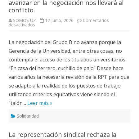
avanzar en la negociación nos llevará al
conflicto.
SOMOS UZ
12 junio, 2026
Comentarios
en
desactivados
RPT
implementación
grupo
La negociación del Grupo B no avanza porque la
B:
No
Gerencia de la Universidad, entre otras cosas, no
avanzar
en
contempla el acceso de los titulados universitarios.
la
negociación
“En casa del herrero, cuchillo de palo” Desde hace
nos
llevará
varios años la necesaria revisión de la RPT para que
al
conflicto.
se adapte a la realidad de los puestos de trabajo
utilizando criterios equitativos viene siendo el
“talón…
Leer más »
Solidaridad
La representación sindical rechaza la