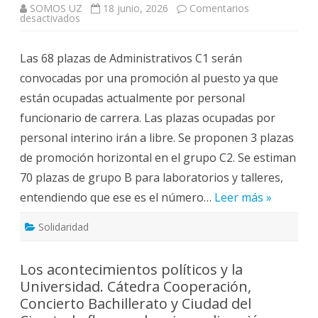
SOMOS UZ
18 junio, 2026
Comentarios
en
desactivados
La
Mesa
de
Las 68 plazas de Administrativos C1 serán
PTGAS
aprueba
convocadas por una promoción al puesto ya que
la
OPE
están ocupadas actualmente por personal
2026,
con
funcionario de carrera. Las plazas ocupadas por
184
plazas
personal interino irán a libre. Se proponen 3 plazas
de
promoción
de promoción horizontal en el grupo C2. Se estiman
y
68
70 plazas de grupo B para laboratorios y talleres,
plazas
a
entendiendo que ese es el número…
turno
Leer más »
libre..
Solidaridad
Los acontecimientos políticos y la
Universidad. Cátedra Cooperación,
Concierto Bachillerato y Ciudad del