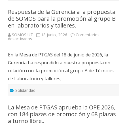
Respuesta de la Gerencia a la propuesta
de SOMOS para la promoción al grupo B
en laboratorios y talleres.
SOMOS UZ
18 junio, 2026
Comentarios
en
desactivados
Respuesta
de
la
En la Mesa de PTGAS del 18 de junio de 2026, la
Gerencia
a
Gerencia ha respondido a nuestra propuesta en
la
propuesta
relación con la promoción al grupo B de Técnicos
de
SOMOS
de Laboratorio y talleres,
para
la
promoción
al
Solidaridad
grupo
B
en
laboratorios
La Mesa de PTGAS aprueba la OPE 2026,
y
con 184 plazas de promoción y 68 plazas
talleres.
a turno libre..