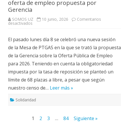
oferta de empleo propuesta por
Gerencia
SOMOS UZ
10 junio, 2026
Comentarios
en
desactivados
La
representación
sindical
El pasado lunes día 8 se celebró una nueva sesión
rechaza
la
de la Mesa de PTGAS en la que se trató la propuesta
oferta
de
de la Gerencia sobre la Oferta Pública de Empleo
empleo
propuesta
para 2026. Teniendo en cuenta la obligatoriedad
por
Gerencia
impuesta por la tasa de reposición se planteó un
límite de 68 plazas a libre, a pesar que según
nuestro censo de…
Leer más »
Solidaridad
Paginación
1
2
3
…
84
Siguiente »
de