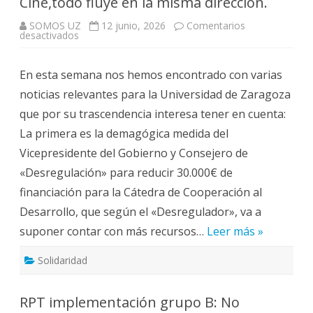
Cine,todo fluye en la misma dirección.
SOMOS UZ
12 junio, 2026
Comentarios
en
desactivados
Los
acontecimientos
políticos
En esta semana nos hemos encontrado con varias
y
la
noticias relevantes para la Universidad de Zaragoza
Universidad.
Cátedra
que por su trascendencia interesa tener en cuenta:
Cooperación,
Concierto
La primera es la demagógica medida del
Bachillerato
y
Vicepresidente del Gobierno y Consejero de
Ciudad
del
«Desregulación» para reducir 30.000€ de
Cine,todo
fluye
financiación para la Cátedra de Cooperación al
en
la
Desarrollo, que según el «Desregulador», va a
misma
dirección.
suponer contar con más recursos…
Leer más »
Solidaridad
RPT implementación grupo B: No