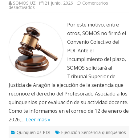
SOMOS UZ
21 junio, 2026
Comentarios
en
desactivados
QUINQUENIOS
PROF
ASOCIADO:
SOMOS
Por este motivo, entre
solicita
al
otros, SOMOS no firmó el
TSJA
la
Convenio Colectivo del
ejecución
de
PDI. Ante el
la
sentencia
incumplimiento del plazo,
contra
el
SOMOS solicitará al
Acuerdo
Retributivo
Tribunal Superior de
(firmado
Justicia de Aragón la ejecución de la sentencia que
por
la
reconoce el derecho del Profesorado Asociado a los
Universidad
de
quinquenios por evaluación de su actividad docente.
Zaragoza
y
Como te informamos en el correo de 12 de enero de
los
sindicatos
2026,…
Leer más »
CGT,
CCOO
y
CSIF)
Quinquenios PDI
Ejecución Sentencia quinquenios