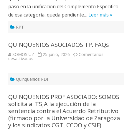
supone
paso en la unificación del Complemento Específico
la
creación
de esa categoría, queda pendiente…
de
Leer más »
32
plazas:
5
RPT
que
se
transforman
en
QUINQUENIOS ASOCIADOS TP. FAQs
grupos
altos
SOMOS UZ
25 junio, 2026
Comentarios
y
en
desactivados
27
QUINQUENIOS
nuevas
ASOCIADOS
(7
TP.
de
FAQs
ellas
Quinquenios PDI
en
Teruel)
QUINQUENIOS PROF ASOCIADO: SOMOS
solicita al TSJA la ejecución de la
sentencia contra el Acuerdo Retributivo
(firmado por la Universidad de Zaragoza
y los sindicatos CGT, CCOO y CSIF)