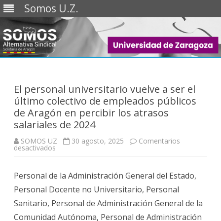
Somos U.Z.
Saltar
al
contenido
El personal universitario vuelve a ser el
último colectivo de empleados públicos
de Aragón en percibir los atrasos
salariales de 2024
SOMOS UZ
30 agosto, 2025
Comentarios
en
desactivados
El
personal
universitario
Personal de la Administración General del Estado,
vuelve
a
Personal Docente no Universitario, Personal
ser
el
Sanitario, Personal de Administración General de la
último
colectivo
Comunidad Autónoma, Personal de Administración
de