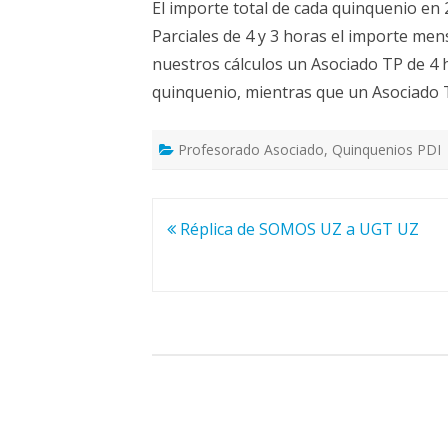
El importe total de cada quinquenio en 
Parciales de 4 y 3 horas el importe men
nuestros cálculos un Asociado TP de 4 
quinquenio, mientras que un Asociado T
Profesorado Asociado
,
Quinquenios PDI
Navegación
Réplica de SOMOS UZ a UGT UZ
de
entradas