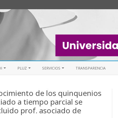
Saltar
al
I
PLUZ
SERVICIOS
TRANSPARENCIA
contenido
EL PAS
MESA DE PDI
PERSONAL DE LIMPIEZA UZ (PLUZ)
FAQ
ocimiento de los quinquenios
FOROS
iado a tiempo parcial se
FORO GENERAL
ELECCIONES S
luido prof. asociado de
LISTAS DE CORREO