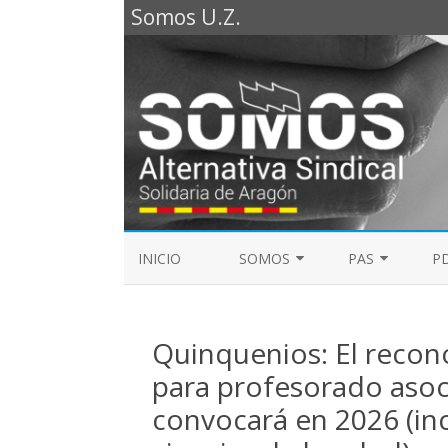
Somos U.Z.
INICIO
SOMOS
PAS
PD
REPRESENTANTES SOMOS PTGAS
GUÍA LABORAL D
2023
Quinquenios: El recon
MESA DE PAS
REPRESENTANTES SOMOS PDI
para profesorado asoc
convocará en 2026 (inc
ELECCIONES SINDICALES 2023