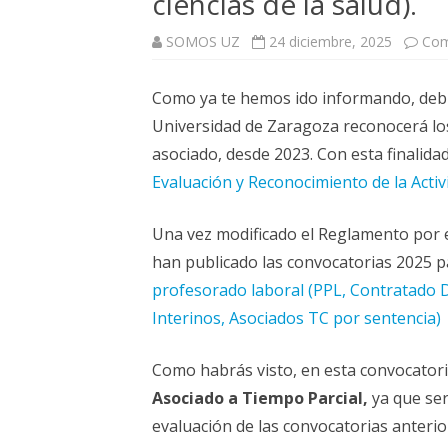
ciencias de la salud).
ELECCIONES UZ 2015
SOMOS UZ
24 diciembre, 2025
Com
FEMINISMO E IGUALDAD
ESTATUTOS
Como ya te hemos ido informando, debi
Universidad de Zaragoza reconocerá lo
asociado, desde 2023. Con esta finalidad
Evaluación y Reconocimiento de la Acti
Una vez modificado el Reglamento por e
han publicado las convocatorias 2025 
profesorado laboral (PPL, Contratado D
Interinos, Asociados TC por sentencia)
Como habrás visto, en esta convocator
Asociado a Tiempo Parcial,
ya que ser
evaluación de las convocatorias anterio