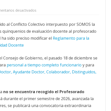
CALENDARIO
en
entarios desactivados
ACTUALIDAD
Quinquenios:
AFILIACIÓN
El
reconocimiento
PUBLICACIONES
do al Conflicto Colectivo interpuesto por SOMOS la
de
los
s quinquenios de evaluación docente al profesorado
quinquenios
IMÁGENES FEMINISTAS
para
 ha sido preciso modificar el
profesorado
Reglamento para la
asociado
MUJERES DE LA INTERSINDICAL
vidad Docente
a
tiempo
parcial
se
l Consejo de Gobierno, el pasado 18 de diciembre se
convocará
en
para
personal a tiempo completo funcionario
y para
2026
(incluido
octor, Ayudante Doctor, Colaborador, Distinguidos,
prof.
asociado
de
ciencias
de
la
ia
no se encuentra recogido el Profesorado
salud).
á durante el primer semestre de 2026, avanzada la
res, se publicará una convocatoria extraordinaria