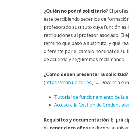
¿Quién no podrá solicitarlo
? El profe
esté percibiendo sexenios de formación 
profesorado sustituto cuya función es 
retribuciones al profesor asociado. El 
término que pasó a sustituto, y que re
diferente por el cambio nominal de su f
de acuerdo y seguiremos reclamando.
¿Cómo deben presentar la solicitud
(
https://rrhh.unizar.es
.)
→
Docencia e in
Tutorial de funcionamiento de la a
Acceso a la Gestión de Credenciale
Requisitos y documentación
. El prin
es
tener cinco años
de docencia univer