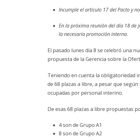
ELECCIONES UZ 2015
Incumple el artículo 17 del Pacto y 
FEMINISMO E IGUALDAD
En la próxima reunión del día 18 de 
ESTATUTOS
la necesaria promoción interna
.
El pasado lunes día 8 se celebró una nu
propuesta de la Gerencia sobre la Ofer
Teniendo en cuenta la obligatoriedad im
de 68 plazas a libre, a pesar que segú
ocupadas por personal interino.
De esas 68 plazas a libre propuestas po
4 son de Grupo A1
8 son de Grupo A2