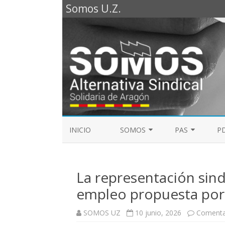
Somos U.Z.
INICIO
SOMOS
PAS
PD
REPRESENTANTES SOMOS PTGAS
GUÍA LABORAL D
2023
La representación sind
MESA DE PAS
REPRESENTANTES SOMOS PDI
empleo propuesta por
ELECCIONES SINDICALES 2023
SOMOS UZ
10 junio, 2026
Comenta