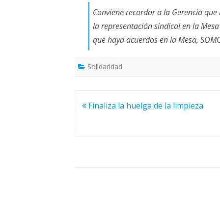
Conviene recordar a la Gerencia que 
la representación sindical en la Mes
que haya acuerdos en la Mesa, SOMOS
Solidaridad
Navegación
Finaliza la huelga de la limpieza
de
entradas