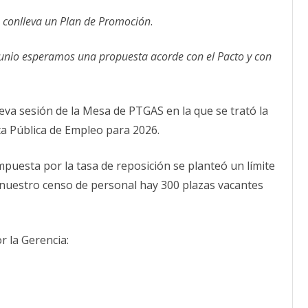
representación
sindical
CALENDARIO
no conlleva un Plan de Promoción
.
rechaza
la
ACTUALIDAD
oferta
AFILIACIÓN
de
junio esperamos una propuesta acorde con el Pacto y con
PUBLICACIONES
empleo
propuesta
por
IMÁGENES FEMINISTAS
Gerencia
eva sesión de la Mesa de PTGAS en la que se trató la
MUJERES DE LA INTERSINDICAL
ta Pública de Empleo para 2026.
puesta por la tasa de reposición se planteó un límite
n nuestro censo de personal hay 300 plazas vacantes
r la Gerencia: