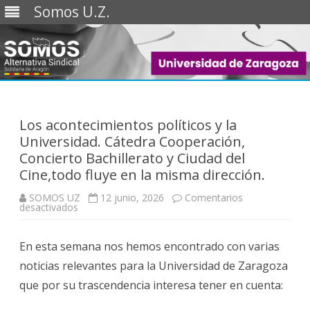
Somos U.Z.
Saltar
al
contenido
Los acontecimientos políticos y la
Universidad. Cátedra Cooperación,
Concierto Bachillerato y Ciudad del
Cine,todo fluye en la misma dirección.
SOMOS UZ
12 junio, 2026
Comentarios
en
desactivados
Los
acontecimientos
políticos
En esta semana nos hemos encontrado con varias
y
la
noticias relevantes para la Universidad de Zaragoza
Universidad.
Cátedra
que por su trascendencia interesa tener en cuenta:
Cooperación,
Concierto
Bachillerato