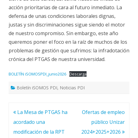
del
acción prioritarias de cara al futuro inmediato. La
PDI
y
defensa de unas condiciones laborales dignas,
PI
en
justas y sin discriminaciones sigue siendo el motor
la
Universidad
de nuestro compromiso. Sin embargo, este año
de
Zaragoza
queremos poner el foco en la raíz de muchos de los
problemas de gestión que sufrimos: la infradotación
crónica del PTGAS de nuestra universidad.
BOLETÍN iSOMOSPDI_junio2026
Descarga
Boletín iSOMOS PDI
,
Noticias PDI
Navegación
La Mesa de PTGAS ha
Ofertas de empleo
de
acordado una
público Unizar
entradas
modificación de la RPT
2024+2025+2026