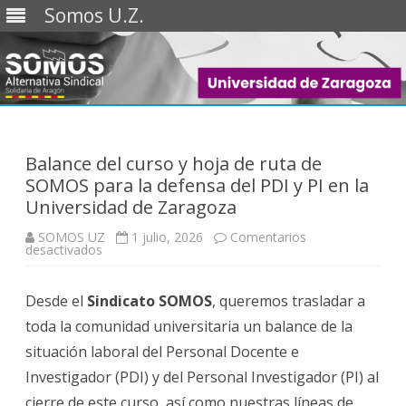
Somos U.Z.
Saltar
al
contenido
Balance del curso y hoja de ruta de
SOMOS para la defensa del PDI y PI en la
Universidad de Zaragoza
SOMOS UZ
1 julio, 2026
Comentarios
en
desactivados
Balance
del
curso
Desde el
Sindicato SOMOS
y
, queremos trasladar a
hoja
toda la comunidad universitaria un balance de la
de
ruta
situación laboral del Personal Docente e
de
SOMOS
Investigador (PDI) y del Personal Investigador (PI) al
para
la
cierre de este curso, así como nuestras líneas de
defensa