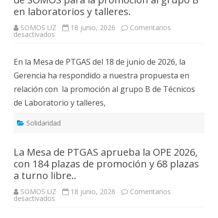
en laboratorios y talleres.
SOMOS UZ
18 junio, 2026
Comentarios
en
desactivados
Respuesta
de
la
En la Mesa de PTGAS del 18 de junio de 2026, la
Gerencia
a
Gerencia ha respondido a nuestra propuesta en
la
propuesta
relación con la promoción al grupo B de Técnicos
de
SOMOS
de Laboratorio y talleres,
para
la
promoción
al
Solidaridad
grupo
B
en
laboratorios
La Mesa de PTGAS aprueba la OPE 2026,
y
con 184 plazas de promoción y 68 plazas
talleres.
a turno libre..
SOMOS UZ
18 junio, 2026
Comentarios
en
desactivados
La
Mesa