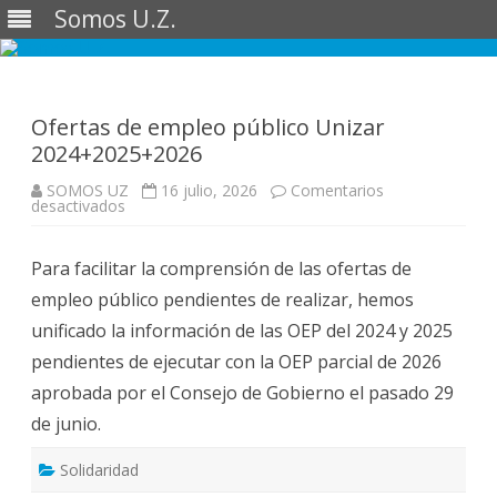
Somos U.Z.
Saltar
al
contenido
Ofertas de empleo público Unizar
2024+2025+2026
SOMOS UZ
16 julio, 2026
Comentarios
en
desactivados
Ofertas
de
empleo
Para facilitar la comprensión de las ofertas de
público
Unizar
empleo público pendientes de realizar, hemos
2024+2025+2026
unificado la información de las OEP del 2024 y 2025
pendientes de ejecutar con la OEP parcial de 2026
aprobada por el Consejo de Gobierno el pasado 29
de junio.
Solidaridad