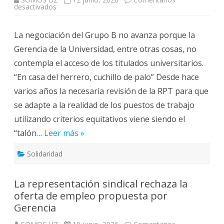
en
desactivados
RPT
implementación
grupo
La negociación del Grupo B no avanza porque la
B:
No
Gerencia de la Universidad, entre otras cosas, no
avanzar
en
contempla el acceso de los titulados universitarios.
la
negociación
“En casa del herrero, cuchillo de palo” Desde hace
nos
llevará
varios años la necesaria revisión de la RPT para que
al
conflicto.
se adapte a la realidad de los puestos de trabajo
utilizando criterios equitativos viene siendo el
“talón…
Leer más »
Solidaridad
La representación sindical rechaza la
oferta de empleo propuesta por
Gerencia