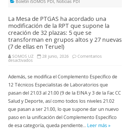
Boletín iSOMOS PDI
,
Noticias PDI
La Mesa de PTGAS ha acordado una
modificación de la RPT que supone la
creación de 32 plazas: 5 que se
transforman en grupos altos y 27 nuevas
(7 de ellas en Teruel)
SOMOS UZ
28 junio, 2026
Comentarios
en
desactivados
La
Mesa
de
Además, se modifica el Complemento Específico de
PTGAS
ha
12 Técnicos Especialistas de Laboratorios que
acordado
una
pasan del 21.03 al 21.00 (9 de la EINA y 3 de la Fac CC
modificación
de
Salud y Deporte, así como todos los niveles 21.02
la
RPT
que pasan a ser 21.00, lo que supone dar un nuevo
que
supone
paso en la unificación del Complemento Específico
la
creación
de esa categoría, queda pendiente…
de
Leer más »
32