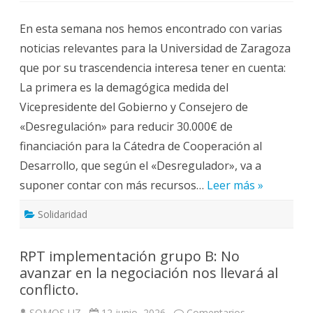
acontecimientos
políticos
En esta semana nos hemos encontrado con varias
y
la
noticias relevantes para la Universidad de Zaragoza
Universidad.
Cátedra
que por su trascendencia interesa tener en cuenta:
Cooperación,
Concierto
La primera es la demagógica medida del
Bachillerato
y
Vicepresidente del Gobierno y Consejero de
Ciudad
del
«Desregulación» para reducir 30.000€ de
Cine,todo
fluye
financiación para la Cátedra de Cooperación al
en
la
Desarrollo, que según el «Desregulador», va a
misma
dirección.
suponer contar con más recursos…
Leer más »
Solidaridad
RPT implementación grupo B: No
avanzar en la negociación nos llevará al
conflicto.
SOMOS UZ
12 junio, 2026
Comentarios