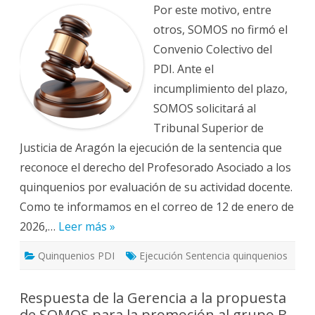
SOMOS
Por este motivo, entre
solicita
al
otros, SOMOS no firmó el
TSJA
la
Convenio Colectivo del
ejecución
de
PDI. Ante el
la
sentencia
incumplimiento del plazo,
contra
el
SOMOS solicitará al
Acuerdo
Retributivo
Tribunal Superior de
(firmado
Justicia de Aragón la ejecución de la sentencia que
por
la
reconoce el derecho del Profesorado Asociado a los
Universidad
de
quinquenios por evaluación de su actividad docente.
Zaragoza
y
Como te informamos en el correo de 12 de enero de
los
sindicatos
2026,…
Leer más »
CGT,
CCOO
y
CSIF)
Quinquenios PDI
Ejecución Sentencia quinquenios
Respuesta de la Gerencia a la propuesta
de SOMOS para la promoción al grupo B