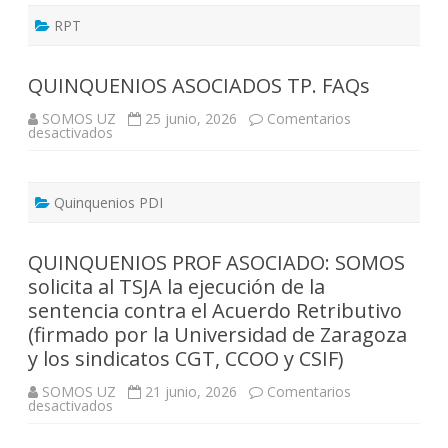
plazas:
5
RPT
que
se
transforman
en
QUINQUENIOS ASOCIADOS TP. FAQs
grupos
altos
SOMOS UZ
25 junio, 2026
Comentarios
y
en
desactivados
27
QUINQUENIOS
nuevas
ASOCIADOS
(7
TP.
de
FAQs
ellas
Quinquenios PDI
en
Teruel)
QUINQUENIOS PROF ASOCIADO: SOMOS
solicita al TSJA la ejecución de la
sentencia contra el Acuerdo Retributivo
(firmado por la Universidad de Zaragoza
y los sindicatos CGT, CCOO y CSIF)
SOMOS UZ
21 junio, 2026
Comentarios
en
desactivados
QUINQUENIOS
PROF
ASOCIADO: