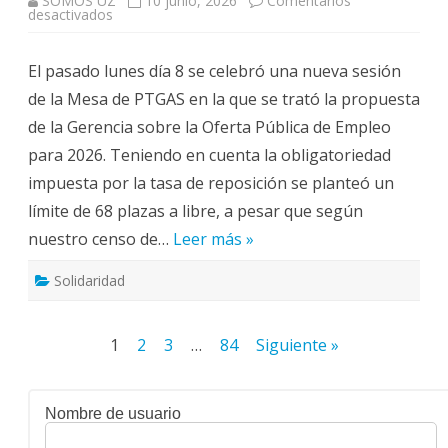
SOMOS UZ
10 junio, 2026
Comentarios
en
desactivados
La
representación
sindical
El pasado lunes día 8 se celebró una nueva sesión
rechaza
la
de la Mesa de PTGAS en la que se trató la propuesta
oferta
de
de la Gerencia sobre la Oferta Pública de Empleo
empleo
propuesta
para 2026. Teniendo en cuenta la obligatoriedad
por
Gerencia
impuesta por la tasa de reposición se planteó un
límite de 68 plazas a libre, a pesar que según
nuestro censo de…
Leer más »
Solidaridad
Paginación
1
2
3
…
84
Siguiente »
de
entradas
Nombre de usuario