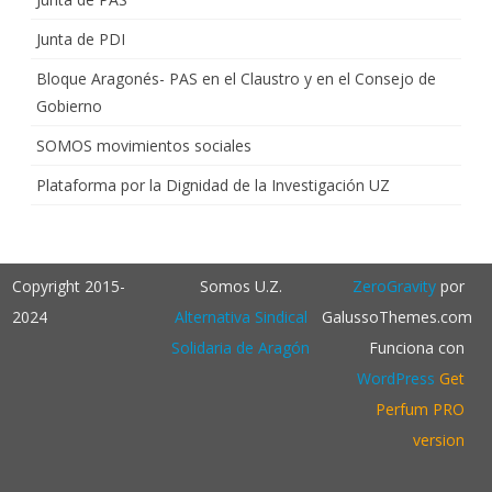
Junta de PDI
Bloque Aragonés- PAS en el Claustro y en el Consejo de
Gobierno
SOMOS movimientos sociales
Plataforma por la Dignidad de la Investigación UZ
Copyright 2015-
Somos U.Z.
ZeroGravity
por
2024
Alternativa Sindical
GalussoThemes.com
Solidaria de Aragón
Funciona con
WordPress
Get
Perfum PRO
version