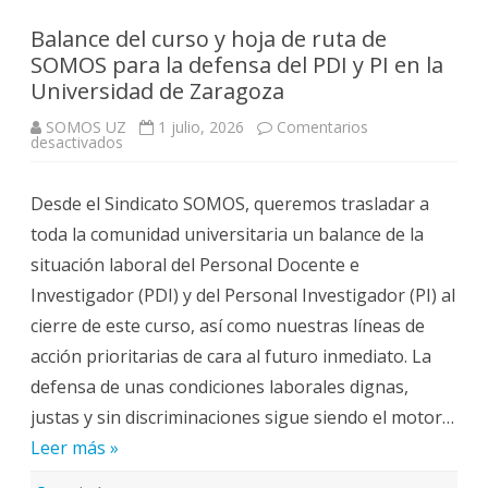
Balance del curso y hoja de ruta de
SOMOS para la defensa del PDI y PI en la
Universidad de Zaragoza
SOMOS UZ
1 julio, 2026
Comentarios
en
desactivados
Balance
del
curso
Desde el Sindicato SOMOS, queremos trasladar a
y
hoja
toda la comunidad universitaria un balance de la
de
ruta
situación laboral del Personal Docente e
de
SOMOS
Investigador (PDI) y del Personal Investigador (PI) al
para
la
cierre de este curso, así como nuestras líneas de
defensa
del
acción prioritarias de cara al futuro inmediato. La
PDI
y
defensa de unas condiciones laborales dignas,
PI
en
justas y sin discriminaciones sigue siendo el motor…
la
Universidad
Leer más »
de
Zaragoza