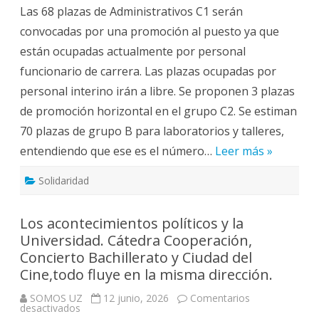
de
Las 68 plazas de Administrativos C1 serán
PTGAS
aprueba
convocadas por una promoción al puesto ya que
la
OPE
están ocupadas actualmente por personal
2026,
con
funcionario de carrera. Las plazas ocupadas por
184
plazas
personal interino irán a libre. Se proponen 3 plazas
de
promoción
de promoción horizontal en el grupo C2. Se estiman
y
68
70 plazas de grupo B para laboratorios y talleres,
plazas
a
entendiendo que ese es el número…
turno
Leer más »
libre..
Solidaridad
Los acontecimientos políticos y la
Universidad. Cátedra Cooperación,
Concierto Bachillerato y Ciudad del
Cine,todo fluye en la misma dirección.
SOMOS UZ
12 junio, 2026
Comentarios
en
desactivados
Los