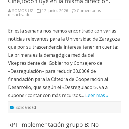
Cine,todo fluye en la misma dirección.
SOMOS UZ
12 junio, 2026
Comentarios
en
desactivados
Los
acontecimientos
políticos
En esta semana nos hemos encontrado con varias
y
la
noticias relevantes para la Universidad de Zaragoza
Universidad.
Cátedra
que por su trascendencia interesa tener en cuenta:
Cooperación,
Concierto
La primera es la demagógica medida del
Bachillerato
y
Vicepresidente del Gobierno y Consejero de
Ciudad
del
«Desregulación» para reducir 30.000€ de
Cine,todo
fluye
financiación para la Cátedra de Cooperación al
en
la
Desarrollo, que según el «Desregulador», va a
misma
dirección.
suponer contar con más recursos…
Leer más »
Solidaridad
RPT implementación grupo B: No