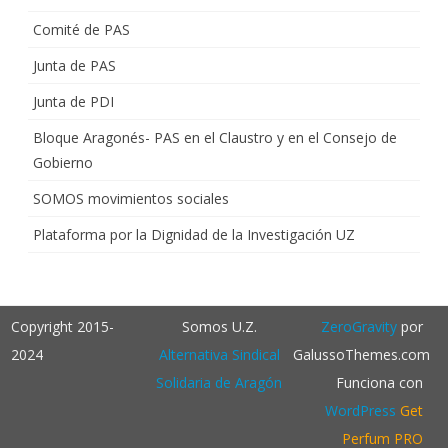
Comité de PAS
Junta de PAS
Junta de PDI
Bloque Aragonés- PAS en el Claustro y en el Consejo de
Gobierno
SOMOS movimientos sociales
Plataforma por la Dignidad de la Investigación UZ
Copyright 2015-
Somos U.Z.
ZeroGravity
por
2024
Alternativa Sindical
GalussoThemes.com
Solidaria de Aragón
Funciona con
WordPress
Get
Perfum PRO