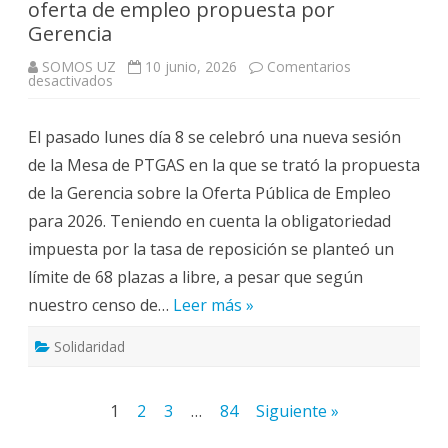
oferta de empleo propuesta por
Gerencia
SOMOS UZ
10 junio, 2026
Comentarios
en
desactivados
La
representación
sindical
El pasado lunes día 8 se celebró una nueva sesión
rechaza
la
de la Mesa de PTGAS en la que se trató la propuesta
oferta
de
de la Gerencia sobre la Oferta Pública de Empleo
empleo
propuesta
para 2026. Teniendo en cuenta la obligatoriedad
por
Gerencia
impuesta por la tasa de reposición se planteó un
límite de 68 plazas a libre, a pesar que según
nuestro censo de…
Leer más »
Solidaridad
Paginación
1
2
3
…
84
Siguiente »
de