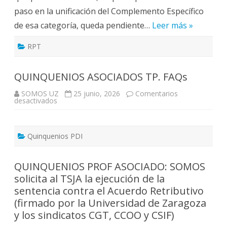
supone
paso en la unificación del Complemento Específico
la
creación
de esa categoría, queda pendiente…
de
Leer más »
32
plazas:
5
RPT
que
se
transforman
en
QUINQUENIOS ASOCIADOS TP. FAQs
grupos
altos
SOMOS UZ
25 junio, 2026
Comentarios
y
en
desactivados
27
QUINQUENIOS
nuevas
ASOCIADOS
(7
TP.
de
FAQs
ellas
Quinquenios PDI
en
Teruel)
QUINQUENIOS PROF ASOCIADO: SOMOS
solicita al TSJA la ejecución de la
sentencia contra el Acuerdo Retributivo
(firmado por la Universidad de Zaragoza
y los sindicatos CGT, CCOO y CSIF)