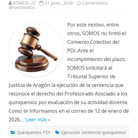
SOMOS UZ
21 junio, 2026
Comentarios
en
desactivados
QUINQUENIOS
PROF
ASOCIADO:
SOMOS
Por este motivo, entre
solicita
al
otros, SOMOS no firmó el
TSJA
la
Convenio Colectivo del
ejecución
de
PDI. Ante el
la
sentencia
incumplimiento del plazo,
contra
el
SOMOS solicitará al
Acuerdo
Retributivo
Tribunal Superior de
(firmado
Justicia de Aragón la ejecución de la sentencia que
por
la
reconoce el derecho del Profesorado Asociado a los
Universidad
de
quinquenios por evaluación de su actividad docente.
Zaragoza
y
Como te informamos en el correo de 12 de enero de
los
sindicatos
2026,…
Leer más »
CGT,
CCOO
y
CSIF)
Quinquenios PDI
Ejecución Sentencia quinquenios