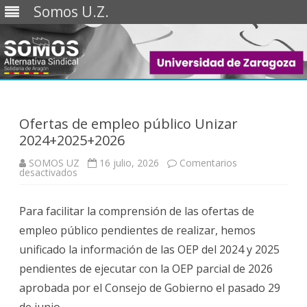
Somos U.Z.
Saltar
al
contenido
Ofertas de empleo público Unizar
2024+2025+2026
SOMOS UZ
16 julio, 2026
Comentarios
en
desactivados
Ofertas
de
empleo
Para facilitar la comprensión de las ofertas de
público
Unizar
empleo público pendientes de realizar, hemos
2024+2025+2026
unificado la información de las OEP del 2024 y 2025
pendientes de ejecutar con la OEP parcial de 2026
aprobada por el Consejo de Gobierno el pasado 29
de junio.