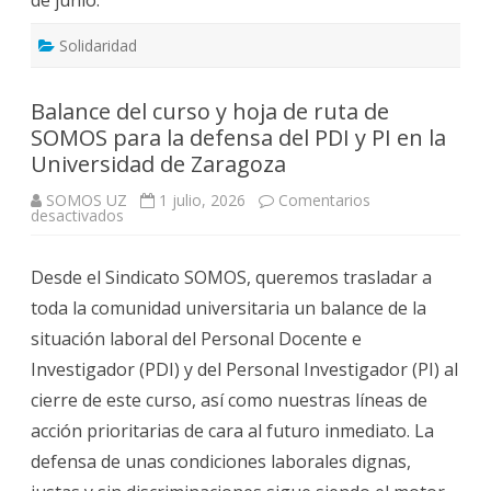
Solidaridad
Balance del curso y hoja de ruta de
SOMOS para la defensa del PDI y PI en la
Universidad de Zaragoza
SOMOS UZ
1 julio, 2026
Comentarios
en
desactivados
Balance
del
curso
Desde el Sindicato SOMOS, queremos trasladar a
y
hoja
toda la comunidad universitaria un balance de la
de
ruta
situación laboral del Personal Docente e
de
SOMOS
Investigador (PDI) y del Personal Investigador (PI) al
para
la
cierre de este curso, así como nuestras líneas de
defensa
del
acción prioritarias de cara al futuro inmediato. La
PDI
y
defensa de unas condiciones laborales dignas,
PI
en
la