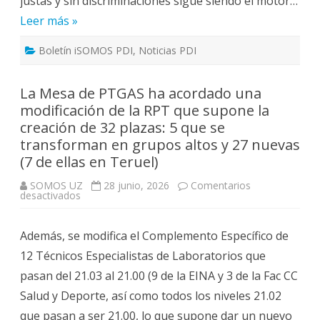
justas y sin discriminaciones sigue siendo el motor…
Universidad
Leer más »
de
Zaragoza
Boletín iSOMOS PDI
,
Noticias PDI
La Mesa de PTGAS ha acordado una
modificación de la RPT que supone la
creación de 32 plazas: 5 que se
transforman en grupos altos y 27 nuevas
(7 de ellas en Teruel)
SOMOS UZ
28 junio, 2026
Comentarios
en
desactivados
La
Mesa
de
Además, se modifica el Complemento Específico de
PTGAS
ha
12 Técnicos Especialistas de Laboratorios que
acordado
una
pasan del 21.03 al 21.00 (9 de la EINA y 3 de la Fac CC
modificación
de
Salud y Deporte, así como todos los niveles 21.02
la
RPT
que pasan a ser 21.00, lo que supone dar un nuevo
que