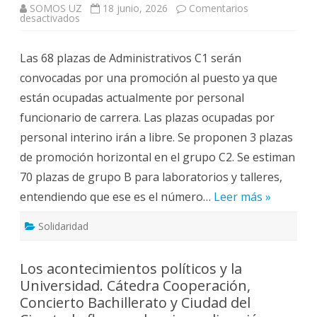
SOMOS UZ
18 junio, 2026
Comentarios
en
desactivados
La
Mesa
de
Las 68 plazas de Administrativos C1 serán
PTGAS
aprueba
convocadas por una promoción al puesto ya que
la
OPE
están ocupadas actualmente por personal
2026,
con
funcionario de carrera. Las plazas ocupadas por
184
plazas
personal interino irán a libre. Se proponen 3 plazas
de
promoción
de promoción horizontal en el grupo C2. Se estiman
y
68
70 plazas de grupo B para laboratorios y talleres,
plazas
a
entendiendo que ese es el número…
turno
Leer más »
libre..
Solidaridad
Los acontecimientos políticos y la
Universidad. Cátedra Cooperación,
Concierto Bachillerato y Ciudad del