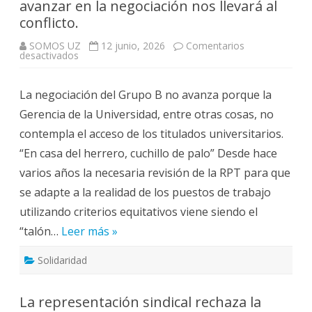
avanzar en la negociación nos llevará al
conflicto.
SOMOS UZ
12 junio, 2026
Comentarios
en
desactivados
RPT
implementación
grupo
La negociación del Grupo B no avanza porque la
B:
No
Gerencia de la Universidad, entre otras cosas, no
avanzar
en
contempla el acceso de los titulados universitarios.
la
negociación
“En casa del herrero, cuchillo de palo” Desde hace
nos
llevará
varios años la necesaria revisión de la RPT para que
al
conflicto.
se adapte a la realidad de los puestos de trabajo
utilizando criterios equitativos viene siendo el
“talón…
Leer más »
Solidaridad
La representación sindical rechaza la