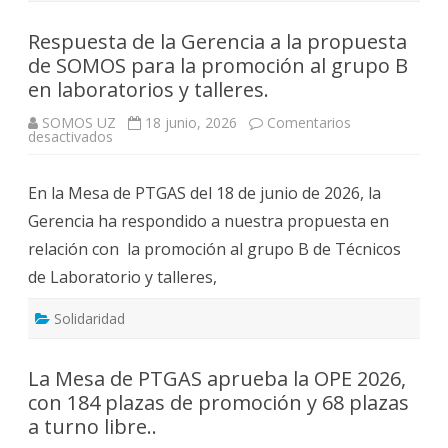
Respuesta de la Gerencia a la propuesta
de SOMOS para la promoción al grupo B
en laboratorios y talleres.
SOMOS UZ
18 junio, 2026
Comentarios
en
desactivados
Respuesta
de
la
En la Mesa de PTGAS del 18 de junio de 2026, la
Gerencia
a
Gerencia ha respondido a nuestra propuesta en
la
propuesta
relación con la promoción al grupo B de Técnicos
de
SOMOS
de Laboratorio y talleres,
para
la
promoción
al
Solidaridad
grupo
B
en
laboratorios
La Mesa de PTGAS aprueba la OPE 2026,
y
con 184 plazas de promoción y 68 plazas
talleres.
a turno libre..