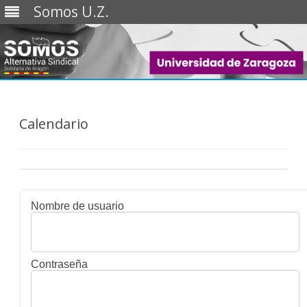
Somos U.Z.
Saltar
al
contenido
Calendario
Nombre de usuario
Contraseña