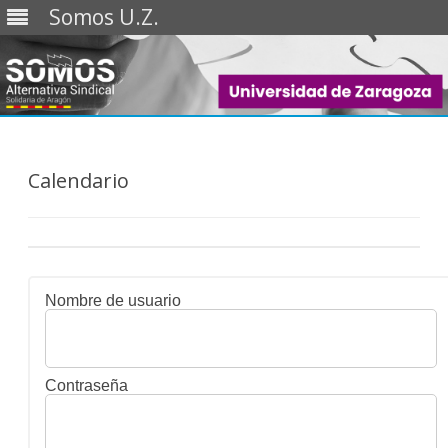
Somos U.Z.
Saltar
al
contenido
Calendario
Nombre de usuario
Contraseña