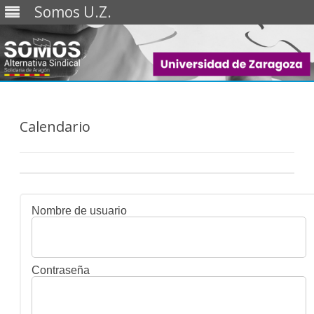
Somos U.Z.
Saltar
al
contenido
Calendario
Nombre de usuario
Contraseña