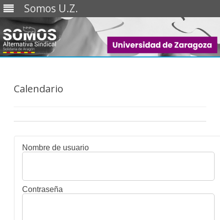
Somos U.Z.
Saltar
al
contenido
Calendario
Nombre de usuario
Contraseña