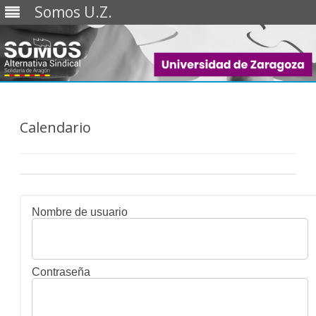
Somos U.Z.
Saltar
al
contenido
Calendario
Nombre de usuario
Contraseña