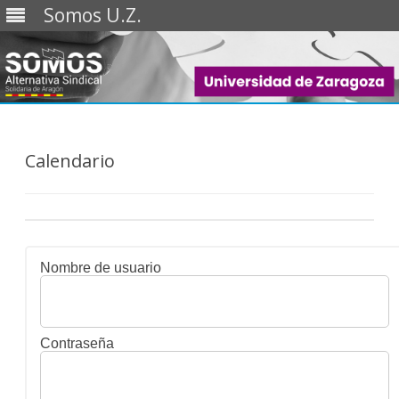
Somos U.Z.
Saltar
al
contenido
Calendario
Nombre de usuario
Contraseña