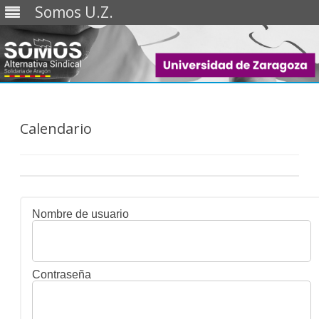
Somos U.Z.
Saltar
al
contenido
Calendario
Nombre de usuario
Contraseña