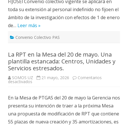
FIJOSEl Convenio colectivo vigente se aplicará en
salariales.
toda su extensión al personal indefinido no fijoen el
ámbito de la investigación con efectos de 1 de enero
de…
Leer más »
Convenio Colectivo PAS
La RPT en la Mesa del 20 de mayo. Una
plantilla estancada: Centros, Unidades y
Servicios estresados.
SOMOS UZ
21 mayo, 2026
Comentarios
en
desactivados
La
RPT
en
En la Mesa de PTGAS del 20 de mayo la Gerencia nos
la
Mesa
presenta su intención de traer a la próxima Mesa
del
20
una propuesta de modificación de RPT que contiene
de
mayo.
55 plazas de nueva creación y 35 amortizaciones, es
Una
plantilla