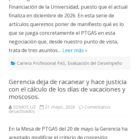
Equiparación
Financiación de la Universidad, puesto que el actual
de
la
finaliza en diciembre de 2026. En esta serie de
Carrera
a
artículos queremos poner de manifiesto qué es lo
la
DGA
que se juega concretamente el PTGAS en esta
negociación que, desde nuestro punto de vista,
trata de tres asuntos…
Leer más »
Carrera Profesional PAS
,
Evaluación del Desempeño
Gerencia deja de racanear y hace justicia
con el cálculo de los días de vacaciones y
moscosos.
SOMOS UZ
21 mayo, 2026
Comentarios
en
desactivados
Gerencia
deja
de
En la Mesa de PTGAS del 20 de mayo la Gerencia ha
racanear
y
aceptado modificar el criterio de concesión
hace