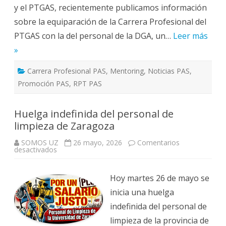
y el PTGAS, recientemente publicamos información
sobre la equiparación de la Carrera Profesional del
PTGAS con la del personal de la DGA, un…
Leer más
»
Carrera Profesional PAS
,
Mentoring
,
Noticias PAS
,
Promoción PAS
,
RPT PAS
Huelga indefinida del personal de
limpieza de Zaragoza
SOMOS UZ
26 mayo, 2026
Comentarios
en
desactivados
Huelga
indefinida
del
personal
Hoy martes 26 de mayo se
de
limpieza
inicia una huelga
de
Zaragoza
indefinida del personal de
limpieza de la provincia de