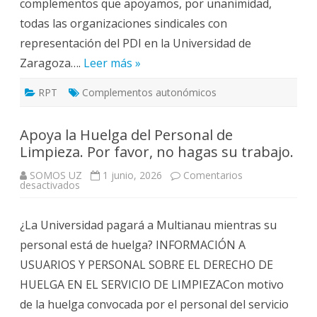
complementos que apoyamos, por unanimidad,
todas las organizaciones sindicales con
representación del PDI en la Universidad de
Zaragoza….
Leer más »
RPT
Complementos autonómicos
Apoya la Huelga del Personal de
Limpieza. Por favor, no hagas su trabajo.
SOMOS UZ
1 junio, 2026
Comentarios
en
desactivados
Apoya
la
Huelga
¿La Universidad pagará a Multianau mientras su
del
Personal
personal está de huelga? INFORMACIÓN A
de
Limpieza.
USUARIOS Y PERSONAL SOBRE EL DERECHO DE
Por
favor,
HUELGA EN EL SERVICIO DE LIMPIEZACon motivo
no
hagas
de la huelga convocada por el personal del servicio
su
trabajo.