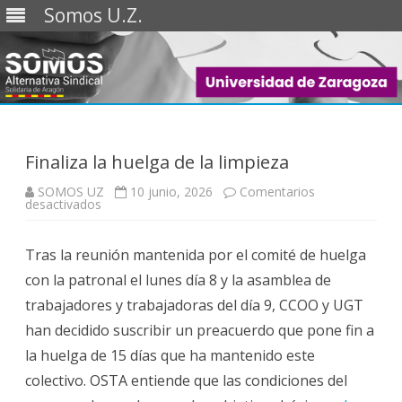
Somos U.Z.
Saltar
al
contenido
Finaliza la huelga de la limpieza
SOMOS UZ
10 junio, 2026
Comentarios
en
desactivados
Finaliza
la
huelga
Tras la reunión mantenida por el comité de huelga
de
la
con la patronal el lunes día 8 y la asamblea de
limpieza
trabajadores y trabajadoras del día 9, CCOO y UGT
han decidido suscribir un preacuerdo que pone fin a
la huelga de 15 días que ha mantenido este
colectivo. OSTA entiende que las condiciones del