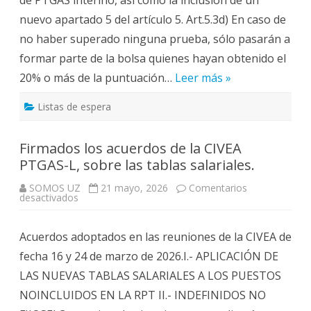
nuevo apartado 5 del artículo 5. Art.5.3d) En caso de
no haber superado ninguna prueba, sólo pasarán a
formar parte de la bolsa quienes hayan obtenido el
20% o más de la puntuación…
Leer más »
Listas de espera
Firmados los acuerdos de la CIVEA
PTGAS-L, sobre las tablas salariales.
SOMOS UZ
21 mayo, 2026
Comentarios
en
desactivados
Firmados
los
acuerdos
Acuerdos adoptados en las reuniones de la CIVEA de
de
la
fecha 16 y 24 de marzo de 2026.I.- APLICACIÓN DE
CIVEA
PTGAS-
LAS NUEVAS TABLAS SALARIALES A LOS PUESTOS
L,
sobre
NOINCLUIDOS EN LA RPT II.- INDEFINIDOS NO
las
tablas