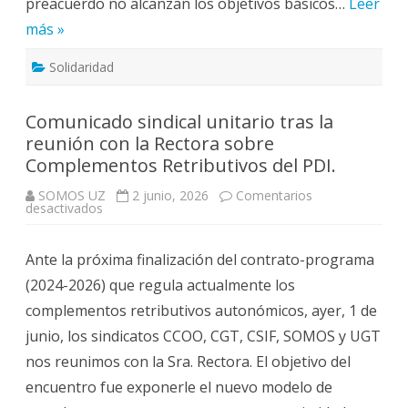
preacuerdo no alcanzan los objetivos básicos…
Leer
más »
Solidaridad
Comunicado sindical unitario tras la
reunión con la Rectora sobre
Complementos Retributivos del PDI.
SOMOS UZ
2 junio, 2026
Comentarios
en
desactivados
Comunicado
sindical
unitario
Ante la próxima finalización del contrato-programa
tras
la
(2024-2026) que regula actualmente los
reunión
con
complementos retributivos autonómicos, ayer, 1 de
la
Rectora
junio, los sindicatos CCOO, CGT, CSIF, SOMOS y UGT
sobre
Complementos
nos reunimos con la Sra. Rectora. El objetivo del
Retributivos
del
encuentro fue exponerle el nuevo modelo de
PDI.