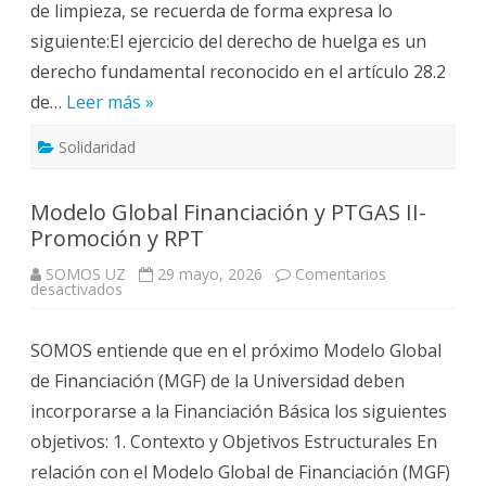
de limpieza, se recuerda de forma expresa lo
siguiente:El ejercicio del derecho de huelga es un
derecho fundamental reconocido en el artículo 28.2
de…
Leer más »
Solidaridad
Modelo Global Financiación y PTGAS II-
Promoción y RPT
SOMOS UZ
29 mayo, 2026
Comentarios
en
desactivados
Modelo
Global
Financiación
SOMOS entiende que en el próximo Modelo Global
y
PTGAS
de Financiación (MGF) de la Universidad deben
II-
Promoción
incorporarse a la Financiación Básica los siguientes
y
RPT
objetivos: 1. Contexto y Objetivos Estructurales En
relación con el Modelo Global de Financiación (MGF)