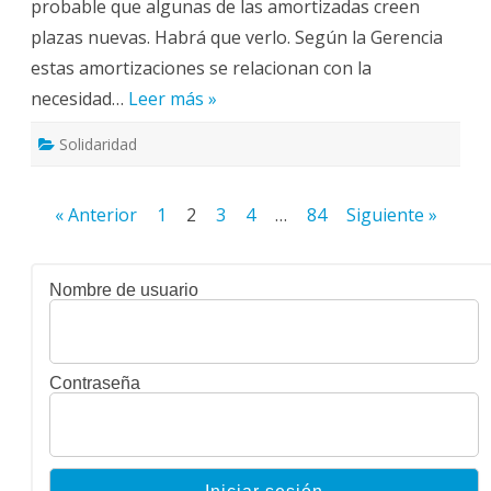
probable que algunas de las amortizadas creen
estancada:
Centros,
plazas nuevas. Habrá que verlo. Según la Gerencia
Unidades
y
estas amortizaciones se relacionan con la
Servicios
estresados.
necesidad…
Leer más »
Solidaridad
Paginación
« Anterior
1
2
3
4
…
84
Siguiente »
de
entradas
Nombre de usuario
Contraseña