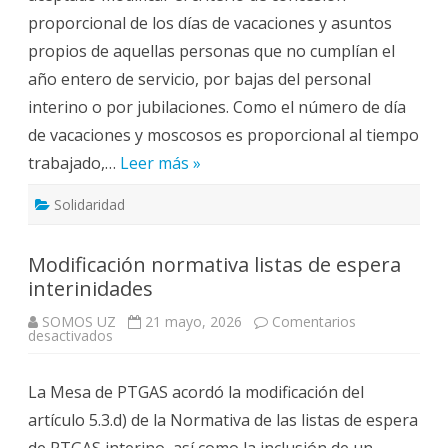
justicia
proporcional de los días de vacaciones y asuntos
con
el
propios de aquellas personas que no cumplían el
cálculo
de
año entero de servicio, por bajas del personal
los
días
interino o por jubilaciones. Como el número de día
de
vacaciones
de vacaciones y moscosos es proporcional al tiempo
y
moscosos.
trabajado,…
Leer más »
Solidaridad
Modificación normativa listas de espera
interinidades
SOMOS UZ
21 mayo, 2026
Comentarios
en
desactivados
Modificación
normativa
listas
La Mesa de PTGAS acordó la modificación del
de
espera
artículo 5.3.d) de la Normativa de las listas de espera
interinidades
de PTGAS interino, así como la inclusión de un