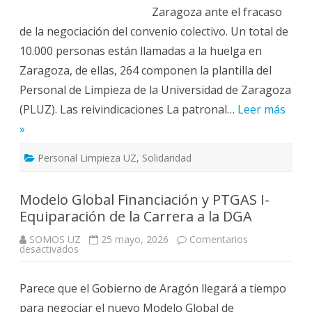
Zaragoza ante el fracaso
de la negociación del convenio colectivo. Un total de
10.000 personas están llamadas a la huelga en
Zaragoza, de ellas, 264 componen la plantilla del
Personal de Limpieza de la Universidad de Zaragoza
(PLUZ). Las reivindicaciones La patronal…
Leer más
»
Personal Limpieza UZ
,
Solidaridad
Modelo Global Financiación y PTGAS I-
Equiparación de la Carrera a la DGA
SOMOS UZ
25 mayo, 2026
Comentarios
en
desactivados
Modelo
Global
Financiación
Parece que el Gobierno de Aragón llegará a tiempo
y
PTGAS
para negociar el nuevo Modelo Global de
I-