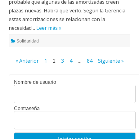
probable que algunas de las amortizadas creen
estancada:
Centros,
plazas nuevas. Habrá que verlo. Según la Gerencia
Unidades
y
estas amortizaciones se relacionan con la
Servicios
estresados.
necesidad…
Leer más »
Solidaridad
Paginación
« Anterior
1
2
3
4
…
84
Siguiente »
de
entradas
Nombre de usuario
Contraseña