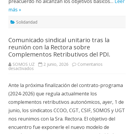
preacuerdo no alcanzan los objetivos básicos…
Leer
más »
Solidaridad
Comunicado sindical unitario tras la
reunión con la Rectora sobre
Complementos Retributivos del PDI.
SOMOS UZ
2 junio, 2026
Comentarios
en
desactivados
Comunicado
sindical
unitario
Ante la próxima finalización del contrato-programa
tras
la
(2024-2026) que regula actualmente los
reunión
con
complementos retributivos autonómicos, ayer, 1 de
la
Rectora
junio, los sindicatos CCOO, CGT, CSIF, SOMOS y UGT
sobre
Complementos
nos reunimos con la Sra. Rectora. El objetivo del
Retributivos
del
encuentro fue exponerle el nuevo modelo de
PDI.