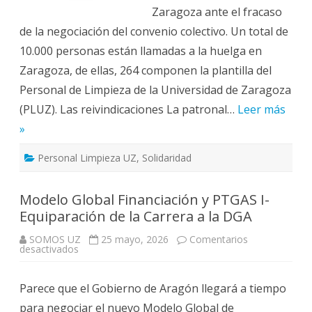
Zaragoza ante el fracaso
de la negociación del convenio colectivo. Un total de
10.000 personas están llamadas a la huelga en
Zaragoza, de ellas, 264 componen la plantilla del
Personal de Limpieza de la Universidad de Zaragoza
(PLUZ). Las reivindicaciones La patronal…
Leer más
»
Personal Limpieza UZ
,
Solidaridad
Modelo Global Financiación y PTGAS I-
Equiparación de la Carrera a la DGA
SOMOS UZ
25 mayo, 2026
Comentarios
en
desactivados
Modelo
Global
Financiación
Parece que el Gobierno de Aragón llegará a tiempo
y
PTGAS
para negociar el nuevo Modelo Global de
I-