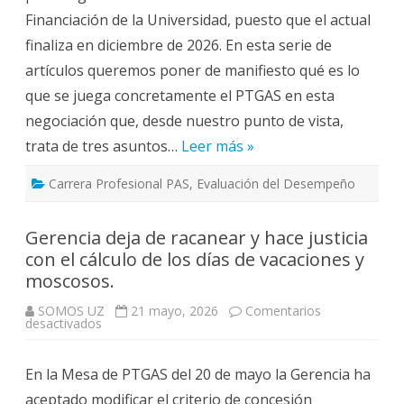
Equiparación
Financiación de la Universidad, puesto que el actual
de
la
finaliza en diciembre de 2026. En esta serie de
Carrera
a
artículos queremos poner de manifiesto qué es lo
la
DGA
que se juega concretamente el PTGAS en esta
negociación que, desde nuestro punto de vista,
trata de tres asuntos…
Leer más »
Carrera Profesional PAS
,
Evaluación del Desempeño
Gerencia deja de racanear y hace justicia
con el cálculo de los días de vacaciones y
moscosos.
SOMOS UZ
21 mayo, 2026
Comentarios
en
desactivados
Gerencia
deja
de
En la Mesa de PTGAS del 20 de mayo la Gerencia ha
racanear
y
aceptado modificar el criterio de concesión
hace