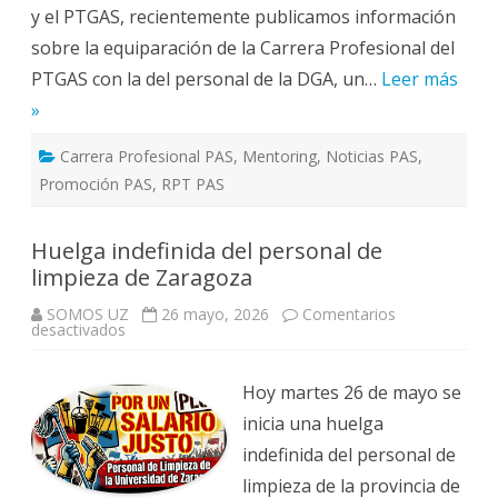
y el PTGAS, recientemente publicamos información
sobre la equiparación de la Carrera Profesional del
PTGAS con la del personal de la DGA, un…
Leer más
»
Carrera Profesional PAS
,
Mentoring
,
Noticias PAS
,
Promoción PAS
,
RPT PAS
Huelga indefinida del personal de
limpieza de Zaragoza
SOMOS UZ
26 mayo, 2026
Comentarios
en
desactivados
Huelga
indefinida
del
personal
Hoy martes 26 de mayo se
de
limpieza
inicia una huelga
de
Zaragoza
indefinida del personal de
limpieza de la provincia de