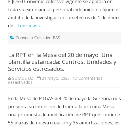
FIJOSEl Convenio colectivo vigente se aplicará en
salariales.
toda su extensión al personal indefinido no fijoen el
ámbito de la investigación con efectos de 1 de enero
de…
Leer más »
Convenio Colectivo PAS
La RPT en la Mesa del 20 de mayo. Una
plantilla estancada: Centros, Unidades y
Servicios estresados.
SOMOS UZ
21 mayo, 2026
Comentarios
en
desactivados
La
RPT
en
En la Mesa de PTGAS del 20 de mayo la Gerencia nos
la
Mesa
presenta su intención de traer a la próxima Mesa
del
20
una propuesta de modificación de RPT que contiene
de
mayo.
55 plazas de nueva creación y 35 amortizaciones, es
Una
plantilla