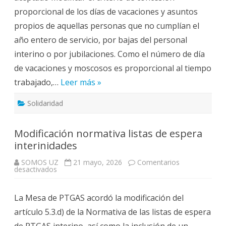
justicia
proporcional de los días de vacaciones y asuntos
con
el
propios de aquellas personas que no cumplían el
cálculo
de
año entero de servicio, por bajas del personal
los
días
interino o por jubilaciones. Como el número de día
de
vacaciones
de vacaciones y moscosos es proporcional al tiempo
y
moscosos.
trabajado,…
Leer más »
Solidaridad
Modificación normativa listas de espera
interinidades
SOMOS UZ
21 mayo, 2026
Comentarios
en
desactivados
Modificación
normativa
listas
La Mesa de PTGAS acordó la modificación del
de
espera
artículo 5.3.d) de la Normativa de las listas de espera
interinidades
de PTGAS interino, así como la inclusión de un