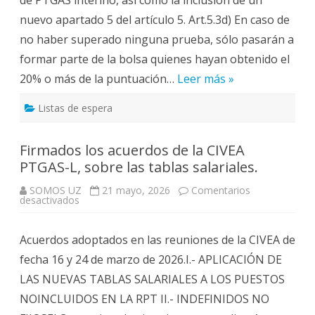
nuevo apartado 5 del artículo 5. Art.5.3d) En caso de
no haber superado ninguna prueba, sólo pasarán a
formar parte de la bolsa quienes hayan obtenido el
20% o más de la puntuación…
Leer más »
Listas de espera
Firmados los acuerdos de la CIVEA
PTGAS-L, sobre las tablas salariales.
SOMOS UZ
21 mayo, 2026
Comentarios
en
desactivados
Firmados
los
acuerdos
Acuerdos adoptados en las reuniones de la CIVEA de
de
la
fecha 16 y 24 de marzo de 2026.I.- APLICACIÓN DE
CIVEA
PTGAS-
LAS NUEVAS TABLAS SALARIALES A LOS PUESTOS
L,
sobre
NOINCLUIDOS EN LA RPT II.- INDEFINIDOS NO
las
tablas