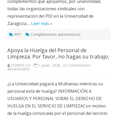
complementos que apoyamos, por unanimidad,
todas las organizaciones sindicales con
representación del PDI en la Universidad de
Zaragoza….
Leer más »
RPT
Complementos autonómicos
Apoya la Huelga del Personal de
Limpieza. Por favor, no hagas su trabajo.
SOMOS UZ
1 junio, 2026
Comentarios
en
desactivados
Apoya
la
Huelga
¿La Universidad pagará a Multianau mientras su
del
Personal
personal está de huelga? INFORMACIÓN A
de
Limpieza.
USUARIOS Y PERSONAL SOBRE EL DERECHO DE
Por
favor,
HUELGA EN EL SERVICIO DE LIMPIEZACon motivo
no
hagas
de la huelga convocada por el personal del servicio
su
trabajo.