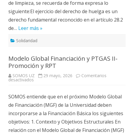
de limpieza, se recuerda de forma expresa lo
siguiente:El ejercicio del derecho de huelga es un
derecho fundamental reconocido en el artículo 28.2
de…
Leer más »
Solidaridad
Modelo Global Financiación y PTGAS II-
Promoción y RPT
SOMOS UZ
29 mayo, 2026
Comentarios
en
desactivados
Modelo
Global
Financiación
SOMOS entiende que en el próximo Modelo Global
y
PTGAS
de Financiación (MGF) de la Universidad deben
II-
Promoción
incorporarse a la Financiación Básica los siguientes
y
RPT
objetivos: 1. Contexto y Objetivos Estructurales En
relación con el Modelo Global de Financiación (MGF)