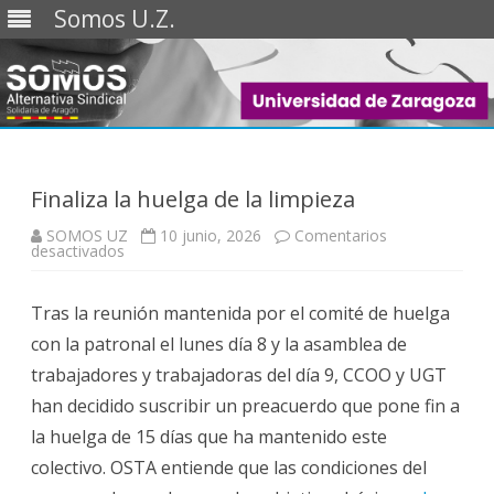
Somos U.Z.
Saltar
al
contenido
Finaliza la huelga de la limpieza
SOMOS UZ
10 junio, 2026
Comentarios
en
desactivados
Finaliza
la
huelga
Tras la reunión mantenida por el comité de huelga
de
la
con la patronal el lunes día 8 y la asamblea de
limpieza
trabajadores y trabajadoras del día 9, CCOO y UGT
han decidido suscribir un preacuerdo que pone fin a
la huelga de 15 días que ha mantenido este
colectivo. OSTA entiende que las condiciones del