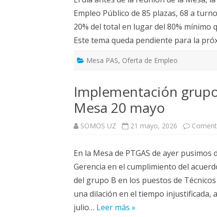
ELECCIONES UZ 2015
Empleo Público de 85 plazas, 68 a turno
FEMINISMO E IGUALDAD
20% del total en lugar del 80% mínimo q
Este tema queda pendiente para la pr
ESTATUTOS
Mesa PAS
,
Oferta de Empleo
Implementación grupo B
Mesa 20 mayo
SOMOS UZ
21 mayo, 2026
Comenta
En la Mesa de PTGAS de ayer pusimos de
Gerencia en el cumplimiento del acuer
del grupo B en los puestos de Técnicos 
una dilación en el tiempo injustificada
julio…
Leer más »