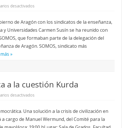
en
rios desactivados
SOMOS
se
reúne
bierno de Aragón con los sindicatos de la enseñanza,
con
la
ia y Universidades Carmen Susín se ha reunido con
Consejera
de
 SOMOS, que formaban parte de la delegación del
Universidades
de
señanza de Aragón. SOMOS, sindicato más
Aragón
 más »
ca a la cuestión Kurda
en
rios desactivados
Öcalan:Solución
política
a
mocrática. Una solución a la crisis de civilización en
la
cuestión
á a cargo de Manuel Wermund, del Comité para la
Kurda
de mayoHora: 19:00 hLugar: Sala de Grados, Facultad