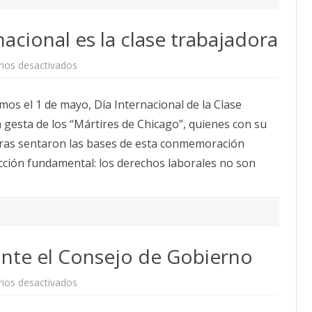
nacional es la clase trabajadora
en
ios desactivados
1º
mayo.
La
os el 1 de mayo, Día Internacional de la Clase
prioridad
nacional
 gesta de los “Mártires de Chicago”, quienes con su
es
la
horas sentaron las bases de esta conmemoración
clase
trabajadora
ección fundamental: los derechos laborales no son
ante el Consejo de Gobierno
en
ios desactivados
Protesta
del
Grupo