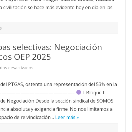
 la civilización se hace más evidente hoy en día en las
s
bas selectivas: Negociación
icos OEP 2025
en
ios desactivados
Estructura
de
las
 del PTGAS, ostenta una representación del 53% en la
pruebas
selectivas:
———————————————————–
Negociación
I. Bloque I:
PTGAS
e Negociación Desde la sección sindical de SOMOS,
y
detalles
ia absoluta y exigencia firme. No nos limitamos a
técnicos
OEP
spacio de reivindicación…
2025
Leer más »