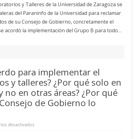
oratorios y Talleres de la Universidad de Zaragoza se
B
ante
leras del Paraninfo de la Universidad para reclamar
el
Consejo
rdos de su Consejo de Gobierno, concretamente el
de
Gobierno
 se acordó la implementación del Grupo B para todo…
erdo para implementar el
s y talleres? ¿Por qué solo en
 y no en otras áreas? ¿Por qué
 Consejo de Gobierno lo
en
ios desactivados
¿De
dónde
sale