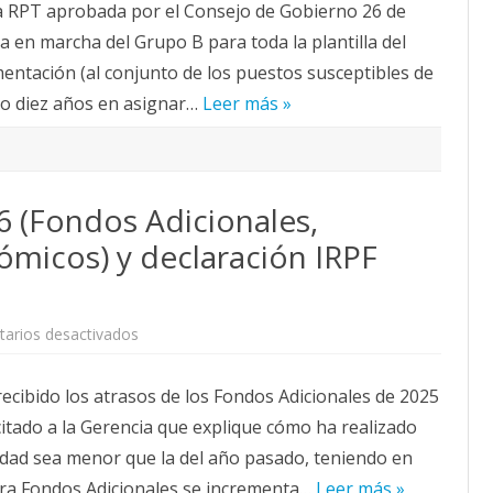
la RPT aprobada por el Consejo de Gobierno 26 de
el
acuerdo
a en marcha del Grupo B para toda la plantilla del
para
implementar
ntación (al conjunto de los puestos susceptibles de
el
Grupo
o diez años en asignar…
B
Leer más »
en
Laboratorios
y
talleres?
¿Por
qué
 (Fondos Adicionales,
solo
en
laboratorios
icos) y declaración IRPF
y
talleres
y
no
en
otras
en
arios desactivados
áreas?
Nómina
¿Por
de
qué
marzo
cibido los atrasos de los Fondos Adicionales de 2025
la
2026
Mesa
(Fondos
itado a la Gerencia que explique cómo ha realizado
de
Adicionales,
PTGAS
Complementos
tidad sea menor que la del año pasado, teniendo en
y
Autonómicos)
el
y
ra Fondos Adicionales se incrementa…
Consejo
declaración
Leer más »