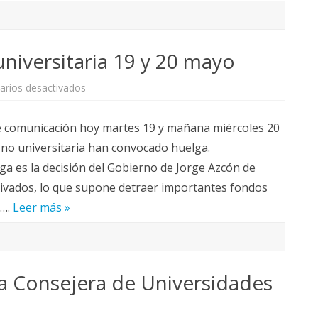
niversitaria 19 y 20 mayo
en
rios desactivados
Huelga
enseñanza
no
e comunicación hoy martes 19 y mañana miércoles 20
universitaria
19
 no universitaria han convocado huelga.
y
20
a es la decisión del Gobierno de Jorge Azcón de
mayo
privados, lo que supone detraer importantes fondos
s….
Leer más »
a Consejera de Universidades