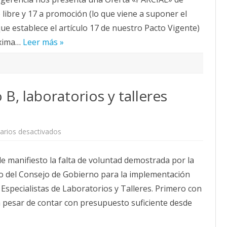
la
CALENDARIO
 libre y 17 a promoción (lo que viene a suponer el
Mesa
de
ACTUALIDAD
ue establece el artículo 17 de nuestro Pacto Vigente)
20
AFILIACIÓN
de
óxima…
Leer más »
mayo
PUBLICACIONES
IMÁGENES FEMINISTAS
MUJERES DE LA INTERSINDICAL
, laboratorios y talleres
en
rios desactivados
Implementación
grupo
B,
 manifiesto la falta de voluntad demostrada por la
laboratorios
y
do del Consejo de Gobierno para la implementación
talleres
Mesa
Especialistas de Laboratorios y Talleres. Primero con
20
mayo
, a pesar de contar con presupuesto suficiente desde