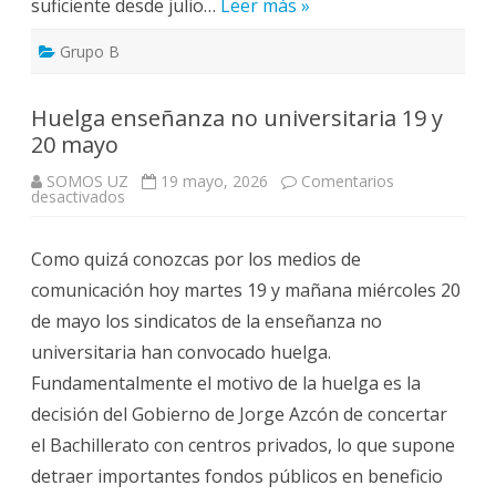
suficiente desde julio…
Leer más »
Grupo B
Huelga enseñanza no universitaria 19 y
20 mayo
SOMOS UZ
19 mayo, 2026
Comentarios
en
desactivados
Huelga
enseñanza
no
Como quizá conozcas por los medios de
universitaria
19
comunicación hoy martes 19 y mañana miércoles 20
y
20
de mayo los sindicatos de la enseñanza no
mayo
universitaria han convocado huelga.
Fundamentalmente el motivo de la huelga es la
decisión del Gobierno de Jorge Azcón de concertar
el Bachillerato con centros privados, lo que supone
detraer importantes fondos públicos en beneficio