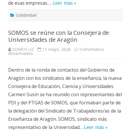
de esas empresas….
Leer más »
Solidaridad
SOMOS se reúne con la Consejera de
Universidades de Aragón
SOMOS UZ
11 mayo, 2026
Comentarios
en
desactivados
SOMOS
se
reúne
Dentro de la ronda de contactos del Gobierno de
con
la
Aragón con los sindicatos de la enseñanza, la nueva
Consejera
de
Consejera de Educación, Ciencia y Universidades
Universidades
de
Carmen Susín se ha reunido con representantes del
Aragón
PDI y del PTGAS de SOMOS, que formaban parte de
la delegación del Sindicato de Trabajadores/as de la
Enseñanza de Aragón. SOMOS, sindicato más
representativo de la Universidad…
Leer más »