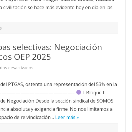
 la civilización se hace más evidente hoy en día en las
s
bas selectivas: Negociación
icos OEP 2025
en
ios desactivados
Estructura
de
las
 del PTGAS, ostenta una representación del 53% en la
pruebas
selectivas:
———————————————————–
Negociación
I. Bloque I:
PTGAS
e Negociación Desde la sección sindical de SOMOS,
y
detalles
ia absoluta y exigencia firme. No nos limitamos a
técnicos
OEP
spacio de reivindicación…
2025
Leer más »