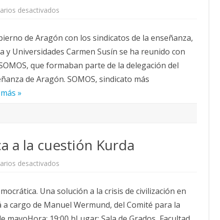
en
rios desactivados
SOMOS
se
reúne
bierno de Aragón con los sindicatos de la enseñanza,
con
la
ia y Universidades Carmen Susín se ha reunido con
Consejera
de
 SOMOS, que formaban parte de la delegación del
Universidades
de
señanza de Aragón. SOMOS, sindicato más
Aragón
 más »
ca a la cuestión Kurda
en
rios desactivados
Öcalan:Solución
política
a
mocrática. Una solución a la crisis de civilización en
la
cuestión
á a cargo de Manuel Wermund, del Comité para la
Kurda
de mayoHora: 19:00 hLugar: Sala de Grados, Facultad