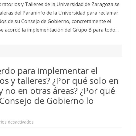
oratorios y Talleres de la Universidad de Zaragoza se
B
ante
leras del Paraninfo de la Universidad para reclamar
el
Consejo
rdos de su Consejo de Gobierno, concretamente el
de
Gobierno
 se acordó la implementación del Grupo B para todo…
erdo para implementar el
s y talleres? ¿Por qué solo en
 y no en otras áreas? ¿Por qué
 Consejo de Gobierno lo
en
ios desactivados
¿De
dónde
sale