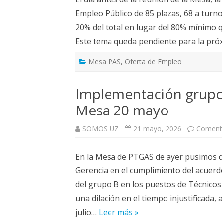
ELECCIONES UZ 2015
Empleo Público de 85 plazas, 68 a turno
FEMINISMO E IGUALDAD
20% del total en lugar del 80% mínimo q
Este tema queda pendiente para la pr
ESTATUTOS
Mesa PAS
,
Oferta de Empleo
Implementación grupo B
Mesa 20 mayo
SOMOS UZ
21 mayo, 2026
Comenta
En la Mesa de PTGAS de ayer pusimos de
Gerencia en el cumplimiento del acuer
del grupo B en los puestos de Técnicos 
una dilación en el tiempo injustificada
julio…
Leer más »