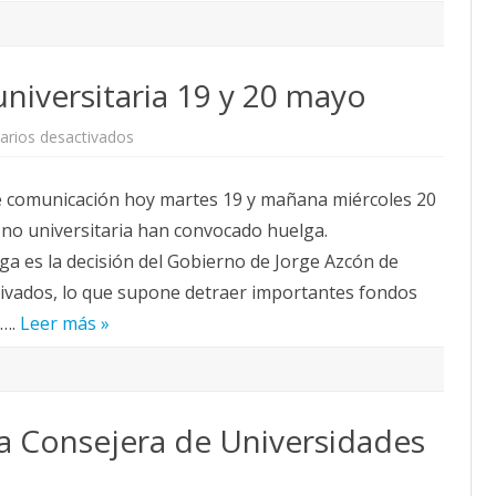
niversitaria 19 y 20 mayo
en
rios desactivados
Huelga
enseñanza
no
e comunicación hoy martes 19 y mañana miércoles 20
universitaria
19
 no universitaria han convocado huelga.
y
20
a es la decisión del Gobierno de Jorge Azcón de
mayo
privados, lo que supone detraer importantes fondos
s….
Leer más »
a Consejera de Universidades