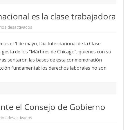
nacional es la clase trabajadora
en
ios desactivados
1º
mayo.
La
os el 1 de mayo, Día Internacional de la Clase
prioridad
nacional
 gesta de los “Mártires de Chicago”, quienes con su
es
la
horas sentaron las bases de esta conmemoración
clase
trabajadora
ección fundamental: los derechos laborales no son
ante el Consejo de Gobierno
en
ios desactivados
Protesta
del
Grupo