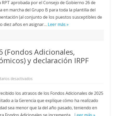
la RPT aprobada por el Consejo de Gobierno 26 de
el
acuerdo
a en marcha del Grupo B para toda la plantilla del
para
implementar
ntación (al conjunto de los puestos susceptibles de
el
Grupo
o diez años en asignar…
B
Leer más »
en
Laboratorios
y
talleres?
¿Por
qué
 (Fondos Adicionales,
solo
en
laboratorios
icos) y declaración IRPF
y
talleres
y
no
en
otras
en
arios desactivados
áreas?
Nómina
¿Por
de
qué
marzo
cibido los atrasos de los Fondos Adicionales de 2025
la
2026
Mesa
(Fondos
itado a la Gerencia que explique cómo ha realizado
de
Adicionales,
PTGAS
Complementos
tidad sea menor que la del año pasado, teniendo en
y
Autonómicos)
el
y
ra Fondos Adicionales se incrementa…
Consejo
declaración
Leer más »