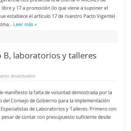
la
CALENDARIO
 libre y 17 a promoción (lo que viene a suponer el
Mesa
de
ACTUALIDAD
ue establece el artículo 17 de nuestro Pacto Vigente)
20
AFILIACIÓN
de
óxima…
Leer más »
mayo
PUBLICACIONES
IMÁGENES FEMINISTAS
MUJERES DE LA INTERSINDICAL
, laboratorios y talleres
en
rios desactivados
Implementación
grupo
B,
 manifiesto la falta de voluntad demostrada por la
laboratorios
y
do del Consejo de Gobierno para la implementación
talleres
Mesa
Especialistas de Laboratorios y Talleres. Primero con
20
mayo
, a pesar de contar con presupuesto suficiente desde