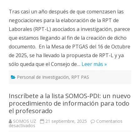
PTGAS
LABORALES
Tras casi un año después de que comenzasen las
DE
INVESTIGACIÓN
negociaciones para la elaboración de la RPT de
Laborales (RPT-L) asociados a investigación, parece
que estamos llegando al fin de la creación de dicho
documento. En la Mesa de PTGAS del 16 de Octubre
de 2025, se ha llevado la propuesta de RPT-L y ya
sólo queda que el Consejo de…
Leer más »
Personal de Investigación
,
RPT PAS
Inscríbete a la lista SOMOS-PDI: un nuevo
procedimiento de información para todo
el profesorado
SOMOS UZ
21 septiembre, 2025
Comentarios
en
desactivados
Inscríbete
a
la