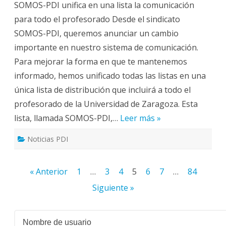
SOMOS-PDI unifica en una lista la comunicación
lista
SOMOS-
para todo el profesorado Desde el sindicato
PDI: un
nuevo
SOMOS-PDI, queremos anunciar un cambio
procedimiento
de
importante en nuestro sistema de comunicación.
información
para
Para mejorar la forma en que te mantenemos
todo
el
informado, hemos unificado todas las listas en una
profesorado
única lista de distribución que incluirá a todo el
profesorado de la Universidad de Zaragoza. Esta
lista, llamada SOMOS-PDI,…
Leer más »
Noticias PDI
Paginación
« Anterior
1
…
3
4
5
6
7
…
84
de
Siguiente »
entradas
Nombre de usuario