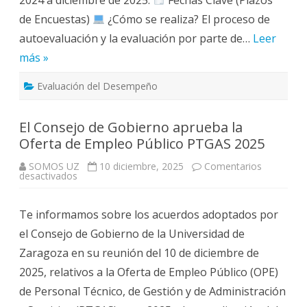
de Encuestas)
¿Cómo se realiza? El proceso de
autoevaluación y la evaluación por parte de…
Leer
más »
Evaluación del Desempeño
El Consejo de Gobierno aprueba la
Oferta de Empleo Público PTGAS 2025
SOMOS UZ
10 diciembre, 2025
Comentarios
en
desactivados
El
Consejo
de
Te informamos sobre los acuerdos adoptados por
Gobierno
aprueba
el Consejo de Gobierno de la Universidad de
la
Oferta
Zaragoza en su reunión del 10 de diciembre de
de
Empleo
2025, relativos a la Oferta de Empleo Público (OPE)
Público
PTGAS
de Personal Técnico, de Gestión y de Administración
2025