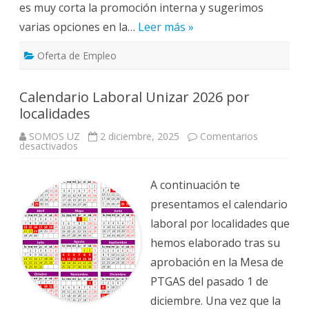
es muy corta la promoción interna y sugerimos
varias opciones en la…
Leer más »
Oferta de Empleo
Calendario Laboral Unizar 2026 por
localidades
SOMOS UZ
2 diciembre, 2025
Comentarios
en
desactivados
Calendario
Laboral
Unizar
2026
A continuación te
por
localidades
presentamos el calendario
laboral por localidades que
hemos elaborado tras su
aprobación en la Mesa de
PTGAS del pasado 1 de
diciembre. Una vez que la