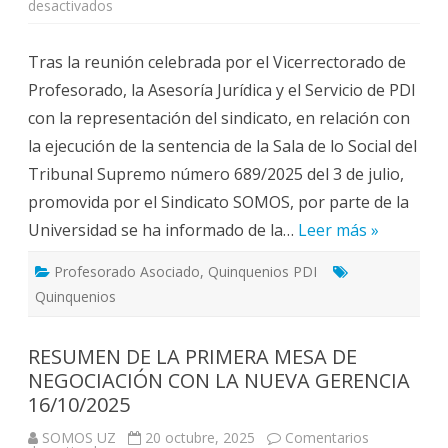
en
desactivados
SOMOS
manifiesta
su
Tras la reunión celebrada por el Vicerrectorado de
conformidad
con
Profesorado, la Asesoría Jurídica y el Servicio de PDI
la
ejecución
con la representación del sindicato, en relación con
de
la
la ejecución de la sentencia de la Sala de lo Social del
sentencia
sobre
Tribunal Supremo número 689/2025 del 3 de julio,
quinquenios
del
promovida por el Sindicato SOMOS, por parte de la
profesorado
asociado
Universidad se ha informado de la…
que
Leer más »
prevé
realizar
la
Profesorado Asociado
,
Quinquenios PDI
Universidad
Quinquenios
de
Zaragoza.
RESUMEN DE LA PRIMERA MESA DE
NEGOCIACIÓN CON LA NUEVA GERENCIA
16/10/2025
SOMOS UZ
20 octubre, 2025
Comentarios