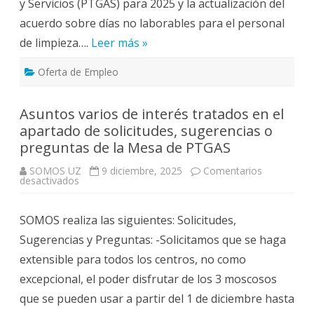
y Servicios (PTGAS) para 2025 y la actualización del
acuerdo sobre días no laborables para el personal
de limpieza….
Leer más »
Oferta de Empleo
Asuntos varios de interés tratados en el
apartado de solicitudes, sugerencias o
preguntas de la Mesa de PTGAS
SOMOS UZ
9 diciembre, 2025
Comentarios
en
desactivados
Asuntos
varios
de
SOMOS realiza las siguientes: Solicitudes,
interés
tratados
Sugerencias y Preguntas: -Solicitamos que se haga
en
el
extensible para todos los centros, no como
apartado
de
excepcional, el poder disfrutar de los 3 moscosos
solicitudes,
sugerencias
que se pueden usar a partir del 1 de diciembre hasta
o
preguntas