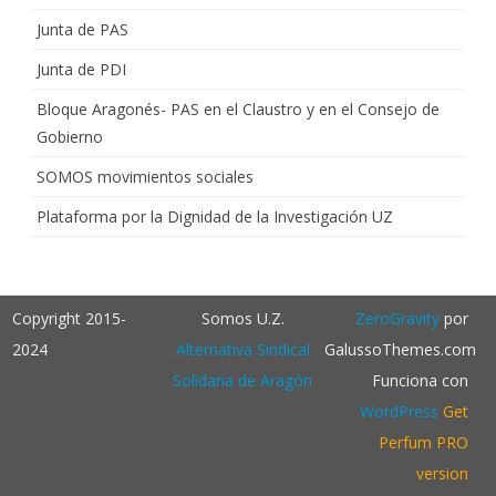
Junta de PAS
Junta de PDI
Bloque Aragonés- PAS en el Claustro y en el Consejo de
Gobierno
SOMOS movimientos sociales
Plataforma por la Dignidad de la Investigación UZ
Copyright 2015-
Somos U.Z.
ZeroGravity
por
2024
Alternativa Sindical
GalussoThemes.com
Solidaria de Aragón
Funciona con
WordPress
Get
Perfum PRO
version