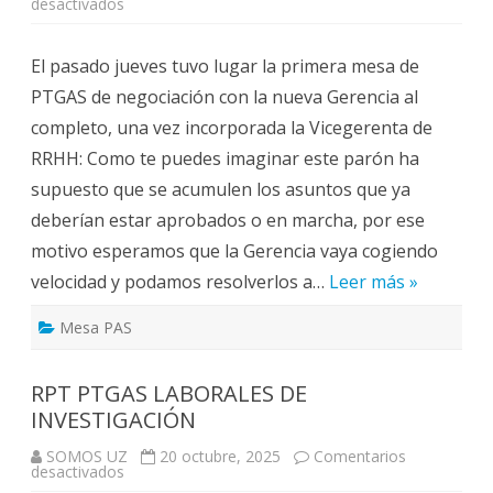
en
desactivados
RESUMEN
DE
LA
El pasado jueves tuvo lugar la primera mesa de
PRIMERA
MESA
PTGAS de negociación con la nueva Gerencia al
DE
NEGOCIACIÓN
completo, una vez incorporada la Vicegerenta de
CON
LA
RRHH: Como te puedes imaginar este parón ha
NUEVA
GERENCIA
supuesto que se acumulen los asuntos que ya
16/10/2025
deberían estar aprobados o en marcha, por ese
motivo esperamos que la Gerencia vaya cogiendo
velocidad y podamos resolverlos a…
Leer más »
Mesa PAS
RPT PTGAS LABORALES DE
INVESTIGACIÓN
SOMOS UZ
20 octubre, 2025
Comentarios
en
desactivados
RPT