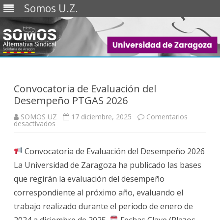
Somos U.Z.
Saltar
al
contenido
Convocatoria de Evaluación del
Desempeño PTGAS 2026
SOMOS UZ
17 diciembre, 2025
Comentarios
en
desactivados
Convocatoria
de
Evaluación
Convocatoria de Evaluación del Desempeño 2026
del
Desempeño
La Universidad de Zaragoza ha publicado las bases
PTGAS
2026
que regirán la evaluación del desempeño
correspondiente al próximo año, evaluando el
trabajo realizado durante el periodo de enero de
2024 a diciembre de 2025.
Fechas Clave (Plazos