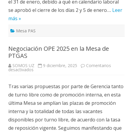
el 31 de enero, debido a qué en calendario laboral
de
la
se aprobó el cierre de los días 2 y 5 de enero….
Mesa
Leer
de
más »
PTGAS
Mesa PAS
Negociación OPE 2025 en la Mesa de
PTGAS
SOMOS UZ
9 diciembre, 2025
Comentarios
en
desactivados
Negociación
OPE
2025
Tras varias propuestas por parte de Gerencia tanto
en
la
de turno libre como de promoción interna, en esta
Mesa
de
última Mesa se amplían las plazas de promoción
PTGAS
interna y la totalidad de todas las vacantes
disponibles por turno libre, de acuerdo con la tasa
de reposición vigente. Seguimos manifestando que