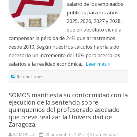
ha
salario de los empleados
sumado
CCOO)
públicos para los años
una
pérdida
2025, 2026, 2027 y 2028,
del
poder
que en absoluto viene a
adquisitivo
compensar la pérdida de 24% que arrastramos
de
los
desde 2010. Según nuestros cálculos habría sido
empleados
públicos
necesario un incremento del 16% para acerca los
hasta
2028.
salarios a la realidad económica…
Leer más »
Retribuciones
SOMOS manifiesta su conformidad con la
ejecución de la sentencia sobre
quinquenios del profesorado asociado
que prevé realizar la Universidad de
Zaragoza.
SOMOS UZ
20 noviembre, 2025
Comentarios