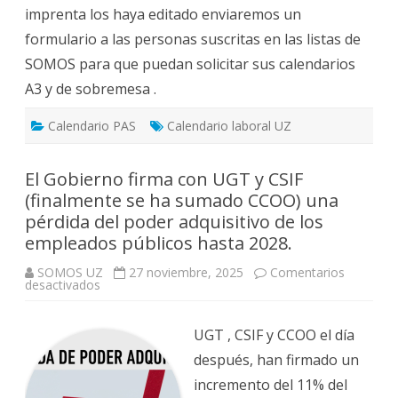
imprenta los haya editado enviaremos un
formulario a las personas suscritas en las listas de
SOMOS para que puedan solicitar sus calendarios
A3 y de sobremesa .
Calendario PAS
Calendario laboral UZ
El Gobierno firma con UGT y CSIF
(finalmente se ha sumado CCOO) una
pérdida del poder adquisitivo de los
empleados públicos hasta 2028.
SOMOS UZ
27 noviembre, 2025
Comentarios
en
desactivados
El
Gobierno
firma
con
UGT , CSIF y CCOO el día
UGT
y
después, han firmado un
CSIF
(finalmente
incremento del 11% del
se