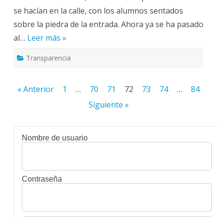
se hacían en la calle, con los alumnos sentados
sobre la piedra de la entrada. Ahora ya se ha pasado
al…
Leer más »
Transparencia
Paginación
« Anterior
1
…
70
71
72
73
74
…
84
de
Siguiente »
entradas
Nombre de usuario
Contraseña