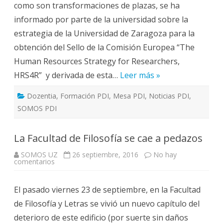
como son transformaciones de plazas, se ha
informado por parte de la universidad sobre la
estrategia de la Universidad de Zaragoza para la
obtención del Sello de la Comisión Europea “The
Human Resources Strategy for Researchers,
HRS4R” y derivada de esta…
Leer más »
Dozentia
,
Formación PDI
,
Mesa PDI
,
Noticias PDI
,
SOMOS PDI
La Facultad de Filosofía se cae a pedazos
SOMOS UZ
26 septiembre, 2016
No hay
en
comentarios
La
Facultad
de
El pasado viernes 23 de septiembre, en la Facultad
Filosofía
se
de Filosofía y Letras se vivió un nuevo capítulo del
cae
a
deterioro de este edificio (por suerte sin daños
pedazos