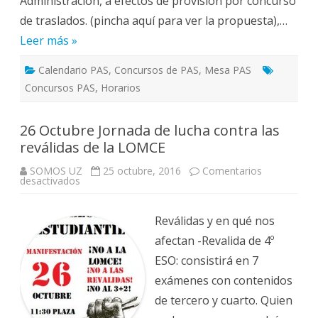
Administración, a efectos de provisión por concurso
de traslados. (pincha aquí para ver la propuesta),…
Leer más »
Calendario PAS
,
Concursos de PAS
,
Mesa PAS
Concursos PAS
,
Horarios
26 Octubre Jornada de lucha contra las
reválidas de la LOMCE
SOMOS UZ
25 octubre, 2016
Comentarios
en
desactivados
26
Octubre
Jornada
de
Reválidas y en qué nos
lucha
contra
afectan -Revalida de 4º
las
reválidas
ESO: consistirá en 7
de
la
exámenes con contenidos
LOMCE
de tercero y cuarto. Quien