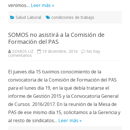
venimos…
Leer más »
Salud Laboral
condiciones de trabajo
SOMOS no asistirá a la Comisión de
Formación del PAS
SOMOS UZ
19 diciembre, 2016
No hay
en
comentarios
SOMOS
no
asistirá
El jueves día 15 tuvimos conocimiento de la
a
la
convocatoria de la Comisión de Formación del PAS
Comisión
de
para el lunes día 19, en la que debía tratarse el
Formación
del
informe de Gestión 2015 y la Convocatoria General
PAS
de Cursos 2016/2017. En la reunión de la Mesa de
PAS de ese mismo día 15, solicitamos a la Gerencia y
al resto de sindicatos…
Leer más »