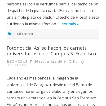
personales) con el derrumbe parcial del techo de un
despacho de la planta cuarta. Esta vez no ha sido
una simple placa de pladur. El techo de Filosofía está
sufriendo la misma afección…
Leer más »
Salud Laboral
Fotonoticia: Así se hacen los carnets
universitarios en el Campus S. Francisco
SOMOS UZ
26 septiembre, 2016
No hay
en
comentarios
Fotonoticia:
Así
se
Cada año es más penosa la imagen de la
hacen
los
Universidad de Zaragoza, desde que el Banco de
carnets
universitarios
Santander se encarga de elaborar y entregar los
en
el
carnets universitarios, en la Campus San Francisco.
Campus
S.
En años anteriores, denunciamos que los carnets
Francisco