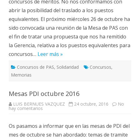
concursos de méritos. No nos conformamos con
octubre
2016:
abrir la posibilidad del traslado a los puestos
Puestos
Equivalentes
equivalentes. El próximo miércoles 26 de octubre ha
–
Memoria
sido convocada una reunión de la Mesa de PAS con
NO
el fin de tratar una propuesta que nos ha remitido
la Gerencia, relativa a los puestos equivalentes para
concursos…
Leer más »
Concursos de PAS
,
Solidaridad
Concursos
,
Memorias
Mesas PDI octubre 2016
LUIS BERNUES VAZQUEZ
24 octubre, 2016
No
en
hay comentarios
Mesas
PDI
octubre
Os pasamos a informar que en las mesas de PDI del
2016
mes de octubre se han abordado: temas de tramite