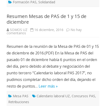
Formación PAS
,
Solidaridad
Resumen Mesas de PAS de 1 y 15 de
diciembre
SOMOS UZ
16 diciembre, 2016
No hay
en
comentarios
Resumen
Mesas
de
Resumen de la reunión de la Mesa de PAS de 01 y 15
PAS
de
de diciembre de 2016.(PDF) En la Mesa de PAS del
1
y
pasado 01 de diciembre había 6 puntos en el orden
15
de
del día, pero debido al debate y negociación del
diciembre
punto tercero “Calendario laboral PAS 2017”, no
pudimos completar dicho orden del día, dejando el
resto de puntos…
Leer más »
Mesa PAS
Calendario laboral UZ
,
Concursos PAS
,
Retribuciones