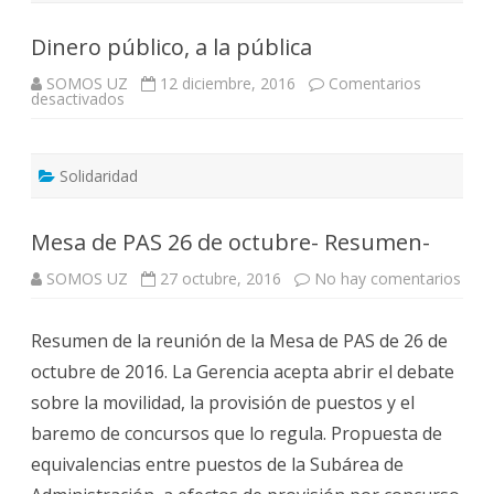
Dinero público, a la pública
SOMOS UZ
12 diciembre, 2016
Comentarios
en
desactivados
Dinero
público,
a
la
pública
Solidaridad
Mesa de PAS 26 de octubre- Resumen-
en
SOMOS UZ
27 octubre, 2016
No hay comentarios
Mes
de
PAS
Resumen de la reunión de la Mesa de PAS de 26 de
26
de
octubre de 2016. La Gerencia acepta abrir el debate
octu
Res
sobre la movilidad, la provisión de puestos y el
baremo de concursos que lo regula. Propuesta de
equivalencias entre puestos de la Subárea de