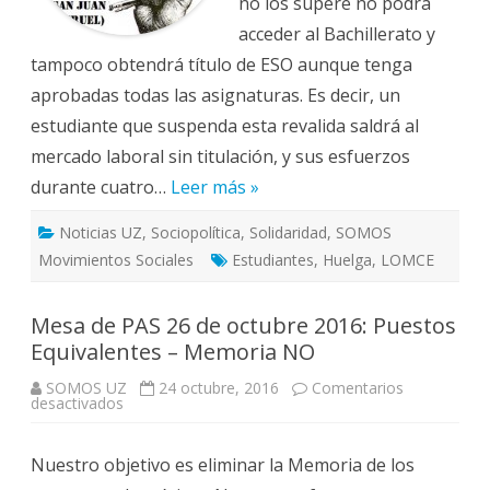
no los supere no podrá
acceder al Bachillerato y
tampoco obtendrá título de ESO aunque tenga
aprobadas todas las asignaturas. Es decir, un
estudiante que suspenda esta revalida saldrá al
mercado laboral sin titulación, y sus esfuerzos
durante cuatro…
Leer más »
Noticias UZ
,
Sociopolítica
,
Solidaridad
,
SOMOS
Movimientos Sociales
Estudiantes
,
Huelga
,
LOMCE
Mesa de PAS 26 de octubre 2016: Puestos
Equivalentes – Memoria NO
SOMOS UZ
24 octubre, 2016
Comentarios
en
desactivados
Mesa
de
PAS
Nuestro objetivo es eliminar la Memoria de los
26
de