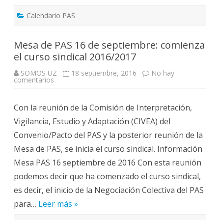
Calendario PAS
Mesa de PAS 16 de septiembre: comienza
el curso sindical 2016/2017
SOMOS UZ
18 septiembre, 2016
No hay
en
comentarios
Mesa
de
PAS
Con la reunión de la Comisión de Interpretación,
16
de
Vigilancia, Estudio y Adaptación (CIVEA) del
septiembre:
comienza
Convenio/Pacto del PAS y la posterior reunión de la
el
curso
Mesa de PAS, se inicia el curso sindical. Información
sindical
2016/2017
Mesa PAS 16 septiembre de 2016 Con esta reunión
podemos decir que ha comenzado el curso sindical,
es decir, el inicio de la Negociación Colectiva del PAS
para…
Leer más »