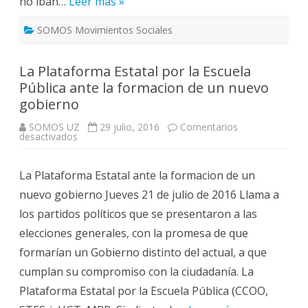
no iban…
Leer más »
SOMOS Movimientos Sociales
La Plataforma Estatal por la Escuela
Pública ante la formacion de un nuevo
gobierno
SOMOS UZ
29 julio, 2016
Comentarios
en
desactivados
La
Plataforma
Estatal
La Plataforma Estatal ante la formacion de un
por
la
nuevo gobierno Jueves 21 de julio de 2016 Llama a
Escuela
Pública
los partidos políticos que se presentaron a las
ante
la
elecciones generales, con la promesa de que
formacion
de
formarían un Gobierno distinto del actual, a que
un
nuevo
cumplan su compromiso con la ciudadanía. La
gobierno
Plataforma Estatal por la Escuela Pública (CCOO,