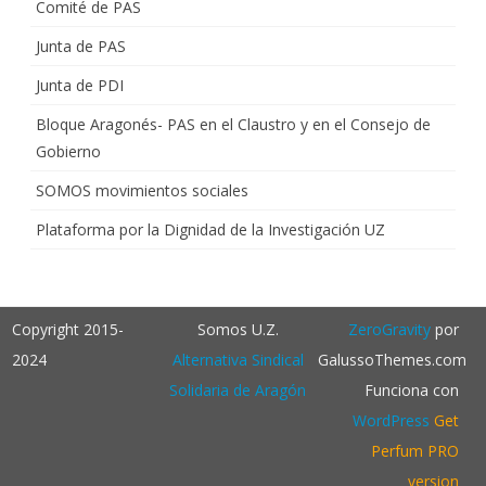
Comité de PAS
Junta de PAS
Junta de PDI
Bloque Aragonés- PAS en el Claustro y en el Consejo de
Gobierno
SOMOS movimientos sociales
Plataforma por la Dignidad de la Investigación UZ
Copyright 2015-
Somos U.Z.
ZeroGravity
por
2024
Alternativa Sindical
GalussoThemes.com
Solidaria de Aragón
Funciona con
WordPress
Get
Perfum PRO
version