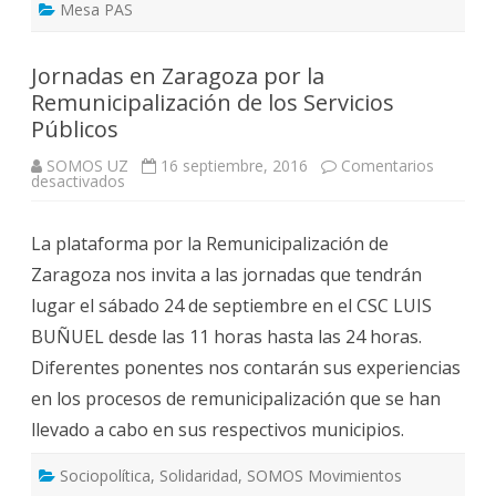
Mesa PAS
Jornadas en Zaragoza por la
Remunicipalización de los Servicios
Públicos
SOMOS UZ
16 septiembre, 2016
Comentarios
en
desactivados
Jornadas
en
Zaragoza
La plataforma por la Remunicipalización de
por
la
Zaragoza nos invita a las jornadas que tendrán
Remunicipalización
de
lugar el sábado 24 de septiembre en el CSC LUIS
los
Servicios
BUÑUEL desde las 11 horas hasta las 24 horas.
Públicos
Diferentes ponentes nos contarán sus experiencias
en los procesos de remunicipalización que se han
llevado a cabo en sus respectivos municipios.
Sociopolítica
,
Solidaridad
,
SOMOS Movimientos