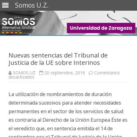
Somos U.Z.
Saltar
al
contenido
Nuevas sentencias del Tribunal de
Justicia de la UE sobre Interinos
SOMOS UZ
20 septiembre, 2016
Comentarios
en
desactivados
Nuevas
sentencias
del
La utilización de nombramientos de duración
Tribunal
de
determinada sucesivos para atender necesidades
Justicia
de
permanentes en el sector de los servicios de salud
la
UE
es contraria al Derecho de la Unión Europea Éste es
sobre
Interinos
el veredicto que, en sentencia emitida el 14 de
septiembre por el Tribunal de Justicia de la Unión