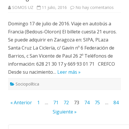
en
SOMOS UZ
11 julio, 2016
No hay comentarios
Por
la
reapert
Domingo 17 de julio de 2016. Viaje en autobús a
del
Canfran
Francia (Bedous-Oloron) El billete cuesta 21 euros.
El
doming
Se puede adquirir en Zaragoza en: SIPA, PLaza
17
a
Santa Cruz La Ciclería, c/ Gavín nº 6 Federación de
Bedous.
Barrios, c San Vicente de Paul 26 2º Teléfonos de
información: 628 21 30 17 y 669 93 01 71 CREFCO
Desde su nacimiento…
Leer más »
Sociopolítica
Paginación
« Anterior
1
…
71
72
73
74
75
…
84
de
Siguiente »
entradas