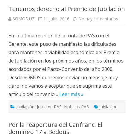
Tenemos derecho al Premio de Jubilación
en
SOMOS UZ
11 julio, 2016
No hay comentarios
Tenemo
derecho
al
En la última reunión de la Junta de PAS con el
Premio
de
Gerente, este puso de manifiesto las dificultades
Jubilaci
para mantener la viabilidad económica del Premio
de Jubilación en los próximos años, en los términos
acordados por el Pacto-Convenio del año 2000.
Desde SOMOS queremos enviar un mensaje muy
claro: no vamos a aceptar que se suprima este
artículo del convenio…
Leer más »
Jubilación
,
Junta de PAS
,
Noticias PAS
jubilación
Por la reapertura del Canfranc. El
domingo 17 a Bedous.