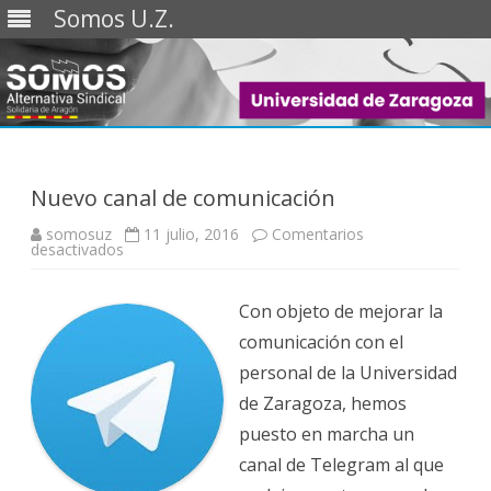
Somos U.Z.
Saltar
al
contenido
Nuevo canal de comunicación
somosuz
11 julio, 2016
Comentarios
en
desactivados
Nuevo
canal
de
comunicación
Con objeto de mejorar la
comunicación con el
personal de la Universidad
de Zaragoza, hemos
puesto en marcha un
canal de Telegram al que