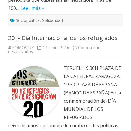
100…
Leer más »
Sociopolítica
,
Solidaridad
20 J- Día Internacional de los refugiados
SOMOS UZ
17 junio, 2016
Comentarios
en
desactivados
20
J-
Día
Internacional
TERUEL: 19:30H PLAZA DE
de
los
LA CATEDRAL ZARAGOZA:
refugiados
19:30 PLAZA DE ESPAÑA
(BANCO DE ESPAÑA) En la
conmemoración del DÍA
MUNDIAL DE LOS
REFUGIADOS
reivindicamos un cambio de rumbo en las políticas