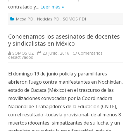
contratado y…
Leer más »
Mesa PDI
,
Noticias PDI
,
SOMOS PDI
Condenamos los asesinatos de docentes
y sindicalistas en México
SOMOS UZ
23 junio, 2016
Comentarios
en
desactivados
Condenamos
los
asesinatos
El domingo 19 de junio policía y paramilitares
de
docentes
abrieron fuego contra manifestantes en Nochixtlan,
y
sindicalistas
estado de Oaxaca (México) en el trascurso de las
en
México
movilizaciones convocadas por la Coordinadora
Nacional de Trabajadores de la Educación (CNTE),
con el resultado -todavía provisional- de al menos 8
muertos (docentes, simpatizantes de su lucha, y un
periodista que cubría la manifestación), más de