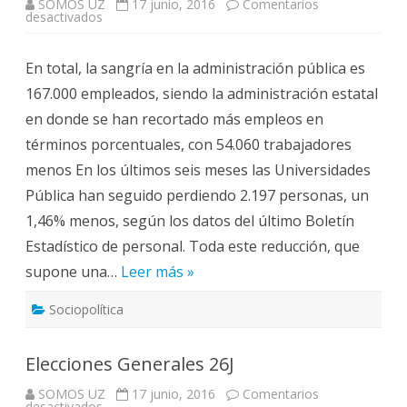
SOMOS UZ
17 junio, 2016
Comentarios
en
desactivados
Las
Universidades
Públicas
En total, la sangría en la administración pública es
han
perdido
167.000 empleados, siendo la administración estatal
7.111
empleados
en donde se han recortado más empleos en
en
cuatro
términos porcentuales, con 54.060 trabajadores
años
menos En los últimos seis meses las Universidades
Pública han seguido perdiendo 2.197 personas, un
1,46% menos, según los datos del último Boletín
Estadístico de personal. Toda este reducción, que
supone una…
Leer más »
Sociopolítica
Elecciones Generales 26J
SOMOS UZ
17 junio, 2016
Comentarios
en
desactivados