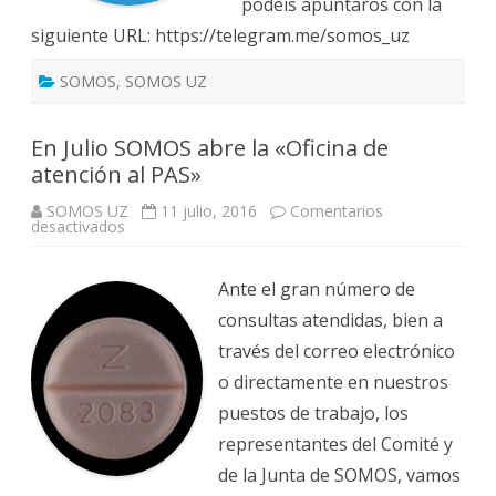
podeis apuntaros con la
siguiente URL: https://telegram.me/somos_uz
SOMOS
,
SOMOS UZ
En Julio SOMOS abre la «Oficina de
atención al PAS»
SOMOS UZ
11 julio, 2016
Comentarios
en
desactivados
En
Julio
SOMOS
abre
Ante el gran número de
la
«Oficina
consultas atendidas, bien a
de
atención
través del correo electrónico
al
PAS»
o directamente en nuestros
puestos de trabajo, los
representantes del Comité y
de la Junta de SOMOS, vamos