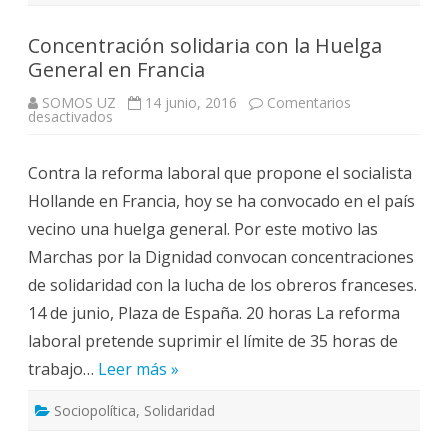
Concentración solidaria con la Huelga
General en Francia
SOMOS UZ
14 junio, 2016
Comentarios
en
desactivados
Concentración
solidaria
con
Contra la reforma laboral que propone el socialista
la
Huelga
Hollande en Francia, hoy se ha convocado en el país
General
en
vecino una huelga general. Por este motivo las
Francia
Marchas por la Dignidad convocan concentraciones
de solidaridad con la lucha de los obreros franceses.
14 de junio, Plaza de España. 20 horas La reforma
laboral pretende suprimir el límite de 35 horas de
trabajo…
Leer más »
Sociopolítica
,
Solidaridad