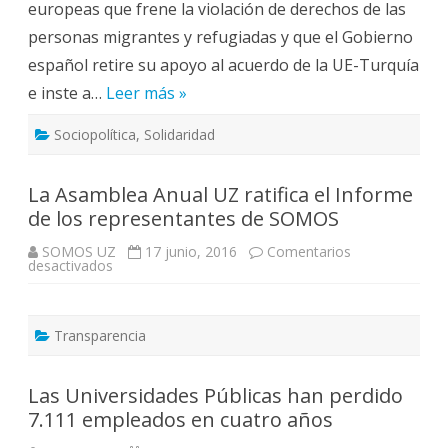
europeas que frene la violación de derechos de las
personas migrantes y refugiadas y que el Gobierno
español retire su apoyo al acuerdo de la UE-Turquía
e inste a…
Leer más »
Sociopolítica
,
Solidaridad
La Asamblea Anual UZ ratifica el Informe
de los representantes de SOMOS
SOMOS UZ
17 junio, 2016
Comentarios
en
desactivados
La
Asamblea
Anual
UZ
ratifica
Transparencia
el
Informe
de
los
Las Universidades Públicas han perdido
representantes
7.111 empleados en cuatro años
de
SOMOS