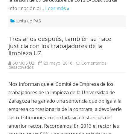
información al…
Leer más »
Junta de PAS
Tres años después, también se hace
justicia con los trabajadores de la
limpieza UZ.
SOMOS UZ
20 mayo, 2016
Comentarios
en
desactivados
Tres
años
después,
Nos informan que el Comité de Empresa de los
también
se
trabajadores de la limpieza de la Universidad de
hace
justicia
Zaragoza ha ganado una sentencia que obliga a la
con
los
empresa concesionaria de la contrata, a devolverle
trabajadores
de
las retribuciones «recortadas» a instancias del
la
limpieza
anterior rector. Recordemos: En 2013 el rector les
UZ.