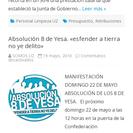
recorta en un 50% una prestación salarial que
estableció la Junta de Gobierno…
Leer más »
Personal Limpieza UZ
Presupuesto
,
Retribuciones
Absolución 8 de Yesa. «esfender a tierra
no ye delito»
SOMOS UZ
19 mayo, 2016
Comentarios
en
desactivados
Absolución
8
de
Yesa.
MANIFESTACIÓN
«esfender
a
DOMINGO 22 DE MAYO:
tierra
no
ABSOLUCIÓN DE LOS 8 DE
ye
delito»
YESA. El próximo
domingo 22 de mayo a las
12 horas en la puerta de la
Confederación