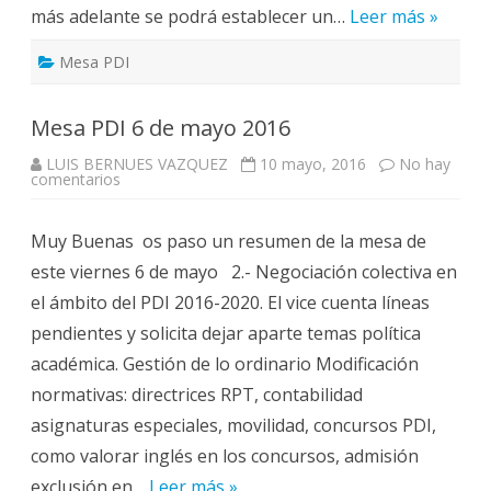
más adelante se podrá establecer un…
Leer más »
Mesa PDI
Mesa PDI 6 de mayo 2016
LUIS BERNUES VAZQUEZ
10 mayo, 2016
No hay
en
comentarios
Mesa
PDI
6
Muy Buenas os paso un resumen de la mesa de
de
mayo
este viernes 6 de mayo 2.- Negociación colectiva en
2016
el ámbito del PDI 2016-2020. El vice cuenta líneas
pendientes y solicita dejar aparte temas política
académica. Gestión de lo ordinario Modificación
normativas: directrices RPT, contabilidad
asignaturas especiales, movilidad, concursos PDI,
como valorar inglés en los concursos, admisión
exclusión en…
Leer más »