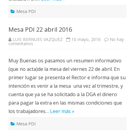
Mesa PDI
Mesa PDI 22 abril 2016
LUIS BERNUES VAZQUEZ
10 mayo, 2016
No hay
en
comentarios
Mesa
PDI
22
Muy Buenas os pasamos un resumen informativo
abril
2016
(que no acta)de la mesa del viernes 22 de abril. En
primer lugar se presenta el Rector e informa que su
intención es venir a la mesa una vez al trimestre, y
cuenta que ya se ha solicitado a la DGA el dinero
para pagar la extra en las mismas condiciones que
los trabajadores…
Leer más »
Mesa PDI