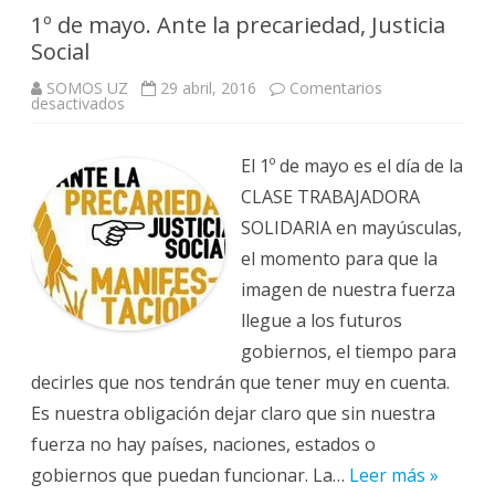
1º de mayo. Ante la precariedad, Justicia
Social
SOMOS UZ
29 abril, 2016
Comentarios
en
desactivados
1º
de
mayo.
Ante
El 1º de mayo es el día de la
la
precariedad,
CLASE TRABAJADORA
Justicia
Social
SOLIDARIA en mayúsculas,
el momento para que la
imagen de nuestra fuerza
llegue a los futuros
gobiernos, el tiempo para
decirles que nos tendrán que tener muy en cuenta.
Es nuestra obligación dejar claro que sin nuestra
fuerza no hay países, naciones, estados o
gobiernos que puedan funcionar. La…
Leer más »