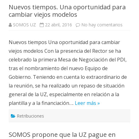
Nuevos tiempos. Una oportunidad para
cambiar viejos modelos
en
SOMOS UZ
22 abril, 2016
No hay comentarios
Nuevos
tiempos
Una
Nuevos tiempos Una oportunidad para cambiar
oportun
para
viejos modelos Con la presencia del Rector se ha
cambiar
viejos
celebrado la primera Mesa de Negociación del PDI,
modelo
tras el nombramiento del nuevo Equipo de
Gobierno. Teniendo en cuenta lo extraordinario de
la reunión, se ha realizado un repaso de situación
general de la UZ, especialmente en relación a la
plantilla y a la financiación….
Leer más »
Retribuciones
SOMOS propone que la UZ pague en