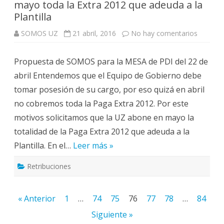
mayo toda la Extra 2012 que adeuda a la
Plantilla
en
SOMOS UZ
21 abril, 2016
No hay comentarios
SOMOS
propon
que
Propuesta de SOMOS para la MESA de PDI del 22 de
la
UZ
abril Entendemos que el Equipo de Gobierno debe
pague
en
tomar posesión de su cargo, por eso quizá en abril
mayo
toda
no cobremos toda la Paga Extra 2012. Por este
la
Extra
motivos solicitamos que la UZ abone en mayo la
2012
que
totalidad de la Paga Extra 2012 que adeuda a la
adeuda
a
Plantilla. En el…
Leer más »
la
Plantilla
Retribuciones
Paginación
« Anterior
1
…
74
75
76
77
78
…
84
de
Siguiente »