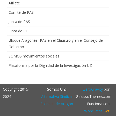
Afíliate
Comité de PAS
Junta de PAS
Junta de PDI
Bloque Aragonés- PAS en el Claustro y en el Consejo de
Gobierno
SOMOS movimientos sociales
Plataforma por la Dignidad de la Investigación UZ
Copyright 2015-
Somos U.Z.
ZeroGravity
por
2024
Alternativa Sindical
GalussoThemes.com
Solidaria de Aragón
Funciona con
WordPress
Get