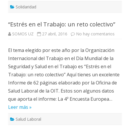
Solidaridad
“Estrés en el Trabajo: un reto colectivo”
en
SOMOS UZ
27 abril, 2016
No hay comentarios
“Estrés
en
el
El tema elegido por este año por la Organización
Trabajo:
un
Internacional del Trabajo en el Día Mundial de la
reto
colectiv
Seguridad y Salud en el Trabajo es “Estrés en el
Trabajo: un reto colectivo” Aquí tienes un excelente
Informe de 62 páginas elaborado por la Oficina de
Salud Laboral de la OIT. Estos son algunos datos
que aporta el informe: La 4ª Encuesta Europea…
Leer más »
Salud Laboral