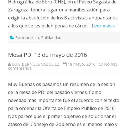
Hidrográfica de Ebro (CHE), en el Paseo Sagasta de
Zaragoza, tendrá lugar una manifestación para
exigir la absolución de los 8 activistas antipantanos
a los que se les piden penas de cárcel…
Leer más »
Sociopolítica
,
Solidaridad
Mesa PDI 13 de mayo de 2016
LUIS BERNUES VAZQUEZ
18 mayo, 2016
No hay
en
comentarios
Mesa
PDI
13
Muy Buenas os pasamos un resumen de la sesión
de
mayo
de la mesa de PDI del pasado viernes. Como
de
2016
novedad más importante fue el acuerdo con el texto
para ordenar la Oferta de Empelo Público de 2016.
Nos parece que el primer objetivo de solucionar el
atasco del Consejo de Gobierno es el menos malo y