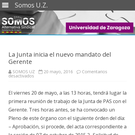
Somos U.Z.
Saltar
al
contenido
La Junta inicia el nuevo mandato del
Gerente
SOMOS UZ
20 mayo, 2016
Comentarios
en
desactivados
La
Junta
inicia
El viernes 20 de mayo, a las 13 horas, tendrá lugar la
el
nuevo
primera reunión de trabajo de la Junta de PAS con el
mandato
del
Gerente. Tres horas antes, se ha convocado un
Gerente
Pleno de este órgano con el siguiente órden del día:
– Aprobación, si procede, del acta correspondiente a
la sesión de 07 de octubre de 2015 2- Solicitud de