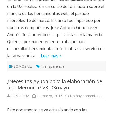
en la UZ, realizaron un curso de formación sobre el
manejo de las herramientas web, el pasado
miércoles 16 de marzo. El curso fue impartido por
nuestros compañeros, José Antonio Gutiérrez y
Andrés Ruiz, auténticos especialistas en la materia.
Quienes permanentemente trabajan para
desarrollar herramientas informáticas al servicio de
la tarea sindical….
Leer más »
SOMOS UZ
Transparencia
¿Necesitas Ayuda para la elaboración de
una Memoria? V3_03mayo
en
SOMOS UZ
18 marzo, 2016
No hay comentarios
¿Nece
Ayud
para
Este documento se va actualizando con las
la