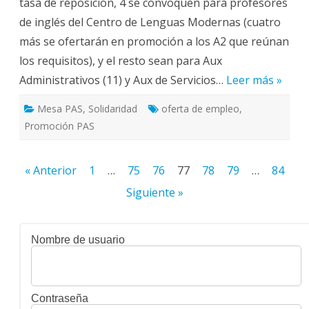
tasa de reposición, 4 se convoquen para profesores
PAS
2016
de inglés del Centro de Lenguas Modernas (cuatro
más se ofertarán en promoción a los A2 que reúnan
los requisitos), y el resto sean para Aux
Administrativos (11) y Aux de Servicios…
Leer más »
Mesa PAS
,
Solidaridad
oferta de empleo
,
Promoción PAS
Paginación
« Anterior
1
…
75
76
77
78
79
…
84
de
Siguiente »
entradas
Nombre de usuario
Contraseña