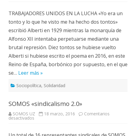
Por
la
derogación
TRABAJADORES UNIDOS EN LA LUCHA «Yo era un
de
la
tonto y lo que he visto me ha hecho dos tontos»
Reforma
laboral
escribió Alberti en 1929 mientras la monarquía de
y
la
Alfonso XII intentaba perpetuarse mediante una
Ley
Mordaza.
brutal represión. Diez tontos se hubiese vuelto
Alberti si hubiese escrito el poema en 2016, en este
Reino de España, borbónico por supuesto, en el que
se…
Leer más »
Sociopolítica
,
Solidaridad
SOMOS «sindicalismo 2.0»
SOMOS UZ
18 marzo, 2016
Comentarios
en
desactivados
SOMOS
«sindicalismo
2.0»
Un total de 16 representantes sindicales de SOMOS