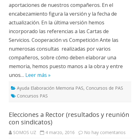
elabo
aportaciones de nuestros compañeros. En el
de
una
encabezamiento figura la versión y la fecha de
Memo
V3_0
actualización. En la última versión hemos
incorporado las referencias a las Cartas de
Servicios. Cooperación vs Competición Ante las
numerosas consultas realizadas por varios
compañeros, sobre cómo deben elaborar una
memoria, hemos puesto manos a la obra y entre
unos…
Leer más »
Ayuda Elaboración Memoria PAS
,
Concursos de PAS
Concursos PAS
Elecciones a Rector (resultados y reunión
con sindicatos)
en
SOMOS UZ
4 marzo, 2016
No hay comentarios
Elecci