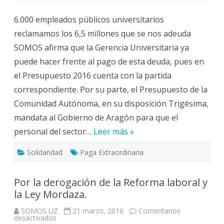
empleados
universitarios
6.000 empleados públicos universitarios
reclamamos
el
reclamamos los 6,5 millones que se nos adeuda
pago
de
SOMOS afirma que la Gerencia Universitaria ya
la
extra
puede hacer frente al pago de esta deuda, pues en
2012
el Presupuesto 2016 cuenta con la partida
correspondiente. Por su parte, el Presupuesto de la
Comunidad Autónoma, en su disposición Trigésima,
mandata al Gobierno de Aragón para que el
personal del sector…
Leer más »
Solidaridad
Paga Extraordinaria
Por la derogación de la Reforma laboral y
la Ley Mordaza.
SOMOS UZ
21 marzo, 2016
Comentarios
en
desactivados