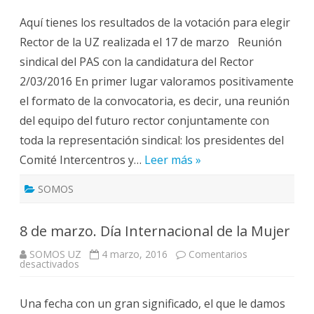
a
Rector
Aquí tienes los resultados de la votación para elegir
(result
y
Rector de la UZ realizada el 17 de marzo Reunión
reunió
con
sindical del PAS con la candidatura del Rector
sindica
2/03/2016 En primer lugar valoramos positivamente
el formato de la convocatoria, es decir, una reunión
del equipo del futuro rector conjuntamente con
toda la representación sindical: los presidentes del
Comité Intercentros y…
Leer más »
SOMOS
8 de marzo. Día Internacional de la Mujer
SOMOS UZ
4 marzo, 2016
Comentarios
en
desactivados
8
de
marzo.
Una fecha con un gran significado, el que le damos
Día
Internacional