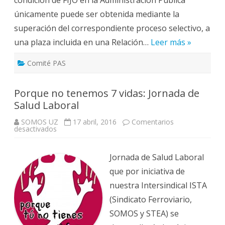
únicamente puede ser obtenida mediante la
superación del correspondiente proceso selectivo, a
una plaza incluida en una Relación…
Leer más »
Comité PAS
Porque no tenemos 7 vidas: Jornada de
Salud Laboral
SOMOS UZ
17 abril, 2016
Comentarios
en
desactivados
Porque
no
tenemos
7
Jornada de Salud Laboral
vidas:
Jornada
que por iniciativa de
de
Salud
nuestra Intersindical ISTA
Laboral
(Sindicato Ferroviario,
SOMOS y STEA) se