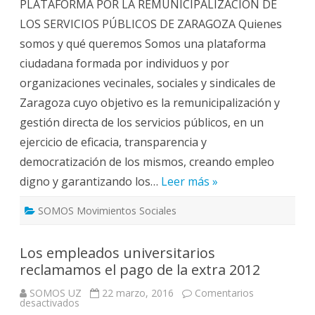
PLATAFORMA POR LA REMUNICIPALIZACIÓN DE
a
la
LOS SERVICIOS PÚBLICOS DE ZARAGOZA Quienes
Plataforma
por
somos y qué queremos Somos una plataforma
la
Remunicipalización
ciudadana formada por individuos y por
de
los
organizaciones vecinales, sociales y sindicales de
Servicios
Públicos
Zaragoza cuyo objetivo es la remunicipalización y
gestión directa de los servicios públicos, en un
ejercicio de eficacia, transparencia y
democratización de los mismos, creando empleo
digno y garantizando los…
Leer más »
SOMOS Movimientos Sociales
Los empleados universitarios
reclamamos el pago de la extra 2012
SOMOS UZ
22 marzo, 2016
Comentarios
en
desactivados
Los