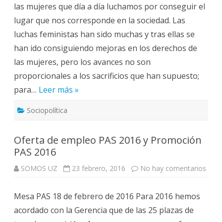
las mujeres que día a día luchamos por conseguir el
de
la
lugar que nos corresponde en la sociedad. Las
Mujer
luchas feministas han sido muchas y tras ellas se
han ido consiguiendo mejoras en los derechos de
las mujeres, pero los avances no son
proporcionales a los sacrificios que han supuesto;
para…
Leer más »
Sociopolítica
Oferta de empleo PAS 2016 y Promoción
PAS 2016
en
SOMOS UZ
23 febrero, 2016
No hay comentarios
Ofer
de
empl
Mesa PAS 18 de febrero de 2016 Para 2016 hemos
PAS
2016
acordado con la Gerencia que de las 25 plazas de
y
Prom