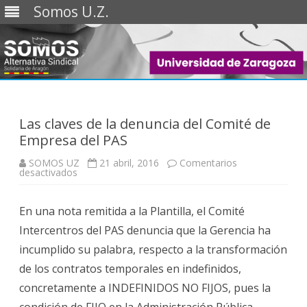
Somos U.Z.
Saltar
al
contenido
Las claves de la denuncia del Comité de
Empresa del PAS
SOMOS UZ
21 abril, 2016
Comentarios
en
desactivados
Las
claves
de
En una nota remitida a la Plantilla, el Comité
la
denuncia
Intercentros del PAS denuncia que la Gerencia ha
del
Comité
incumplido su palabra, respecto a la transformación
de
Empresa
de los contratos temporales en indefinidos,
del
PAS
concretamente a INDEFINIDOS NO FIJOS, pues la
condición de FIJO en la Administración Pública