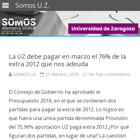
Somos U.Z.
Saltar
al
contenido
La UZ debe pagar en marzo el 76% de la
extra 2012 que nos adeuda
en
SOMOS UZ
23 febrero, 2016
No hay comentarios
La
UZ
debe
El Consejo de Gobierno ha aprobado el
paga
en
Presupuesto 2016, en el que se contienen dos
mar
el
partidas para pagar la extra de 2012. Lo lógico es
76%
de
que fuera una única partida denominada Provisión
la
extra
del 75,96% aportación UZ paga extra 2012.¿Por qué
2012
que
figuran dos partidas, en lugar de una? La cuestión
nos
adeu