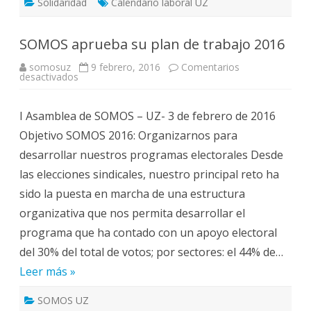
Solidaridad
Calendario laboral UZ
SOMOS aprueba su plan de trabajo 2016
somosuz
9 febrero, 2016
Comentarios
en
desactivados
SOMOS
aprueba
su
I Asamblea de SOMOS – UZ- 3 de febrero de 2016
plan
de
Objetivo SOMOS 2016: Organizarnos para
trabajo
2016
desarrollar nuestros programas electorales Desde
las elecciones sindicales, nuestro principal reto ha
sido la puesta en marcha de una estructura
organizativa que nos permita desarrollar el
programa que ha contado con un apoyo electoral
del 30% del total de votos; por sectores: el 44% de…
Leer más »
SOMOS UZ