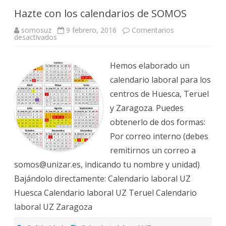
Hazte con los calendarios de SOMOS
somosuz
9 febrero, 2016
Comentarios
en
desactivados
Hazte
con
los
calendarios
Hemos elaborado un
de
SOMOS
calendario laboral para los
centros de Huesca, Teruel
y Zaragoza. Puedes
obtenerlo de dos formas:
Por correo interno (debes
remitirnos un correo a
somos@unizar.es, indicando tu nombre y unidad)
Bajándolo directamente: Calendario laboral UZ
Huesca Calendario laboral UZ Teruel Calendario
laboral UZ Zaragoza