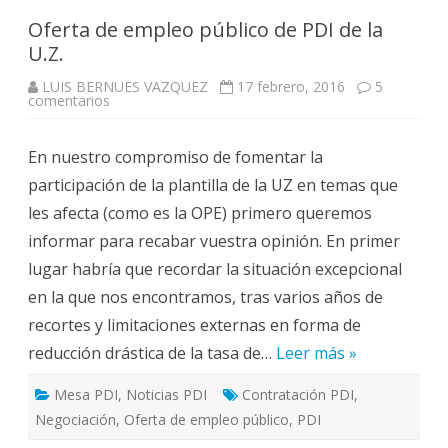
Oferta de empleo público de PDI de la
U.Z.
LUIS BERNUES VAZQUEZ
17 febrero, 2016
5
en
comentarios
Oferta
de
empleo
En nuestro compromiso de fomentar la
público
de
participación de la plantilla de la UZ en temas que
PDI
de
les afecta (como es la OPE) primero queremos
la
U.Z.
informar para recabar vuestra opinión. En primer
lugar habría que recordar la situación excepcional
en la que nos encontramos, tras varios años de
recortes y limitaciones externas en forma de
reducción drástica de la tasa de…
Leer más »
Mesa PDI
,
Noticias PDI
Contratación PDI
,
Negociación
,
Oferta de empleo público
,
PDI