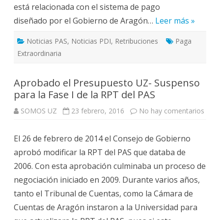
está relacionada con el sistema de pago
diseñado por el Gobierno de Aragón…
Leer más »
Noticias PAS
,
Noticias PDI
,
Retribuciones
Paga
Extraordinaria
Aprobado el Presupuesto UZ- Suspenso
para la Fase I de la RPT del PAS
en
SOMOS UZ
23 febrero, 2016
No hay comentarios
Apro
el
Pres
El 26 de febrero de 2014 el Consejo de Gobierno
UZ-
Susp
aprobó modificar la RPT del PAS que databa de
para
la
2006. Con esta aprobación culminaba un proceso de
Fase
I
negociación iniciado en 2009. Durante varios años,
de
la
tanto el Tribunal de Cuentas, como la Cámara de
RPT
del
Cuentas de Aragón instaron a la Universidad para
PAS