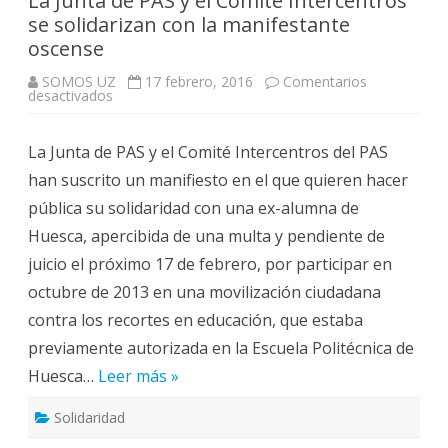
La Junta de PAS y el Comité Intercentros
se solidarizan con la manifestante
oscense
SOMOS UZ
17 febrero, 2016
Comentarios
en
desactivados
La
Junta
de
La Junta de PAS y el Comité Intercentros del PAS
PAS
y
han suscrito un manifiesto en el que quieren hacer
el
Comité
pública su solidaridad con una ex-alumna de
Intercentros
se
Huesca, apercibida de una multa y pendiente de
solidarizan
con
juicio el próximo 17 de febrero, por participar en
la
manifestante
octubre de 2013 en una movilización ciudadana
oscense
contra los recortes en educación, que estaba
previamente autorizada en la Escuela Politécnica de
Huesca…
Leer más »
Solidaridad