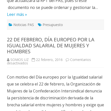
que actualizara la RPT del PAS, pues si este
documento no se puede ordenar y gestionar la…
Leer más »
Noticias PAS
Presupuesto
22 DE FEBRERO, DÍA EUROPEO POR LA
IGUALDAD SALARIAL DE MUJERES Y
HOMBRES
SOMOS UZ
22 febrero, 2016
Comentarios
en
desactivados
22
DE
FEBRERO,
Con motivo del Día europeo por la Igualdad salarial
DÍA
EUROPEO
que se celebra el 22 de febrero, la Organización de
POR
LA
Mujeres de la Confederación Intersindical denuncia
IGUALDAD
SALARIAL
la persistencia de discriminación derivada de la
DE
MUJERES
brecha salarial entre mujeres y hombres y exige que
Y
HOMBRES