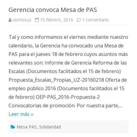
Gerencia convoca Mesa de PAS
en
somosuz
15 febrero, 2016
1 comentario
Gerencia
convoca
Mesa
Tal y como informamos el viernes mediante nuestro
de
PAS
calendario, la Gerencia ha convocado una Mesa de
PAS para el jueves 18 de febrero cuyos asuntos más
relevantes son: Informe de Gerencia Reforma de las
Escalas (Documentos facilitados el 15 de febrero)
Propuesta_Escalas_Propias_UZ-20160218 Oferta de
empleo público 2016 (Documentos facilitados el 15
de febrero) OEP-PAS_2016-Propuesta-2
Convocatorias de promoción. Por nuestra parte,…
Leer más »
Mesa PAS
,
Solidaridad