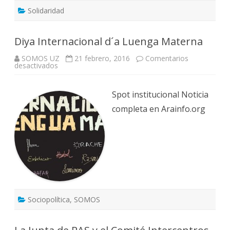
Solidaridad
Diya Internacional d´a Luenga Materna
SOMOS UZ
21 febrero, 2016
Comentarios
en
desactivados
Diya
Internacional
d
´a
Spot institucional Noticia
Luenga
Materna
completa en Arainfo.org
Sociopolítica
,
SOMOS