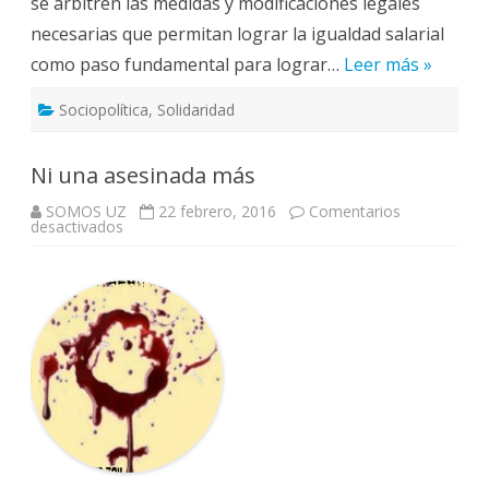
se arbitren las medidas y modificaciones legales
necesarias que permitan lograr la igualdad salarial
como paso fundamental para lograr…
Leer más »
Sociopolítica
,
Solidaridad
Ni una asesinada más
SOMOS UZ
22 febrero, 2016
Comentarios
en
desactivados
Ni
una
asesinada
más