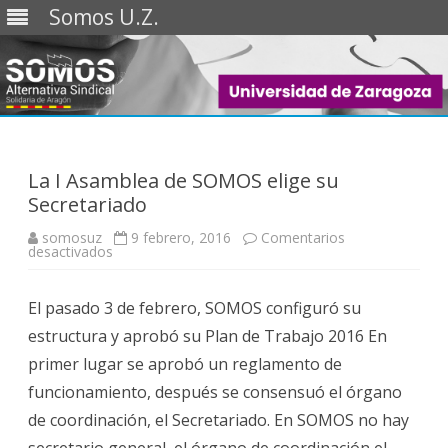
Somos U.Z.
Saltar
al
contenido
La I Asamblea de SOMOS elige su
Secretariado
somosuz
9 febrero, 2016
Comentarios
en
desactivados
La
I
Asamblea
El pasado 3 de febrero, SOMOS configuró su
de
SOMOS
estructura y aprobó su Plan de Trabajo 2016 En
elige
su
primer lugar se aprobó un reglamento de
Secretariado
funcionamiento, después se consensuó el órgano
de coordinación, el Secretariado. En SOMOS no hay
secretario general, el órgano de coordinación el