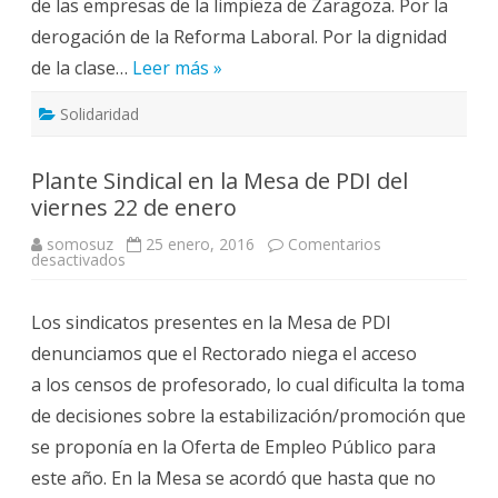
de las empresas de la limpieza de Zaragoza. Por la
derogación de la Reforma Laboral. Por la dignidad
de la clase…
Leer más »
Solidaridad
Plante Sindical en la Mesa de PDI del
viernes 22 de enero
somosuz
25 enero, 2016
Comentarios
en
desactivados
Plante
Sindical
en
Los sindicatos presentes en la Mesa de PDI
la
Mesa
denunciamos que el Rectorado niega el acceso
de
PDI
a los censos de profesorado, lo cual dificulta la toma
del
viernes
de decisiones sobre la estabilización/promoción que
22
de
se proponía en la Oferta de Empleo Público para
enero
este año. En la Mesa se acordó que hasta que no