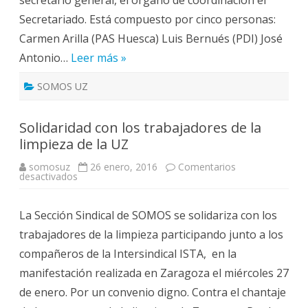
Secretariado. Está compuesto por cinco personas:
Carmen Arilla (PAS Huesca) Luis Bernués (PDI) José
Antonio…
Leer más »
SOMOS UZ
Solidaridad con los trabajadores de la
limpieza de la UZ
somosuz
26 enero, 2016
Comentarios
en
desactivados
Solidaridad
con
los
La Sección Sindical de SOMOS se solidariza con los
trabajadores
de
trabajadores de la limpieza participando junto a los
la
limpieza
compañeros de la Intersindical ISTA, en la
de
la
manifestación realizada en Zaragoza el miércoles 27
UZ
de enero. Por un convenio digno. Contra el chantaje