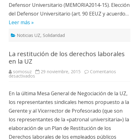
Defensor Universitario (MEMORIA2014-15). Elección
del Defensor Universitario (art. 90 EEUZ y acuerdo…
Leer más »
Noticias UZ
,
Solidaridad
La restitución de los derechos laborales
en la UZ
somosuz
29 noviembre, 2015
Comentarios
en
desactivados
La
restitución
de
En la última Mesa General de Negociación de la UZ,
los
derechos
los representantes sindicales hemos propuesto a la
laborales
en
Gerente y al Vicerrector de Profesorado (que son
la
UZ
los representantes de la «patronal universitaria») la
elaboración de un Plan de Restitución de los
Derechos laborales de los empleados públicos