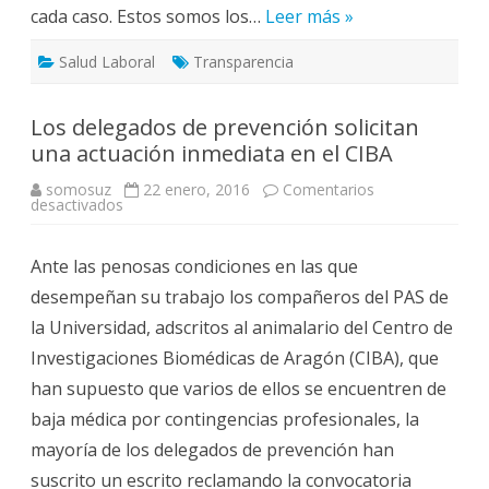
cada caso. Estos somos los…
Leer más »
Salud Laboral
Transparencia
Los delegados de prevención solicitan
una actuación inmediata en el CIBA
somosuz
22 enero, 2016
Comentarios
en
desactivados
Los
delegados
de
Ante las penosas condiciones en las que
prevención
solicitan
desempeñan su trabajo los compañeros del PAS de
una
actuación
la Universidad, adscritos al animalario del Centro de
inmediata
en
Investigaciones Biomédicas de Aragón (CIBA), que
el
CIBA
han supuesto que varios de ellos se encuentren de
baja médica por contingencias profesionales, la
mayoría de los delegados de prevención han
suscrito un escrito reclamando la convocatoria