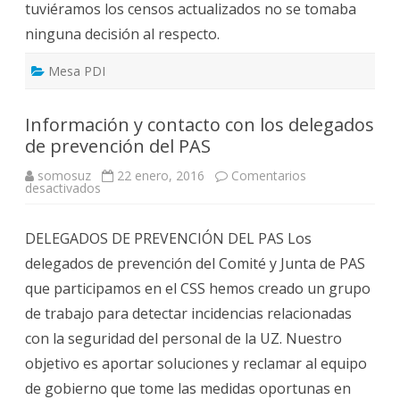
tuviéramos los censos actualizados no se tomaba
ninguna decisión al respecto.
Mesa PDI
Información y contacto con los delegados
de prevención del PAS
somosuz
22 enero, 2016
Comentarios
en
desactivados
Información
y
contacto
DELEGADOS DE PREVENCIÓN DEL PAS Los
con
los
delegados de prevención del Comité y Junta de PAS
delegados
de
que participamos en el CSS hemos creado un grupo
prevención
del
de trabajo para detectar incidencias relacionadas
PAS
con la seguridad del personal de la UZ. Nuestro
objetivo es aportar soluciones y reclamar al equipo
de gobierno que tome las medidas oportunas en