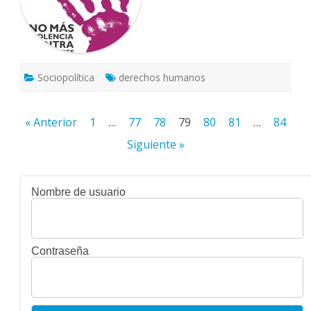
asesinadas.
Sociopolítica
derechos humanos
Paginación
« Anterior
1
…
77
78
79
80
81
…
84
de
Siguiente »
entradas
Nombre de usuario
Contraseña