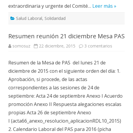
extraordinaria y urgente del Comité…
Leer más »
Salud Laboral
,
Solidaridad
Resumen reunión 21 diciembre Mesa PAS
en
somosuz
22 diciembre, 2015
3 comentarios
Resumen
reunión
21
Resumen de la Mesa de PAS del lunes 21 de
diciembre
Mesa
diciembre de 2015 con el siguiente orden del día: 1.
PAS
Aprobación, si procede, de las actas
correspondientes a las sesiones de 24 de
septiembre: Acta 24 de septiembre Anexo I Acuerdo
promoción Anexo II Respuesta alegaciones escalas
propias Acta 26 de septiembre Anexo
I (acta66_anexo_resolucion_aplicacionRDL10_2015)
2. Calendario Laboral del PAS para 2016 (picha