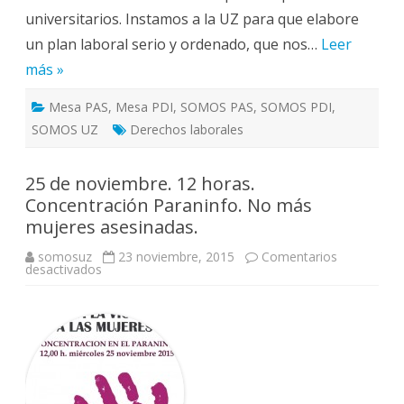
universitarios. Instamos a la UZ para que elabore
un plan laboral serio y ordenado, que nos…
Leer
más »
Mesa PAS
,
Mesa PDI
,
SOMOS PAS
,
SOMOS PDI
,
SOMOS UZ
Derechos laborales
25 de noviembre. 12 horas.
Concentración Paraninfo. No más
mujeres asesinadas.
somosuz
23 noviembre, 2015
Comentarios
en
desactivados
25
de
noviembre.
12
horas.
Concentración
Paraninfo.
No
más
mujeres