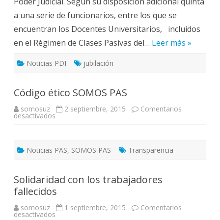
Poder Judicial. Según su disposición adicional quinta
años
a una serie de funcionarios, entre los que se
encuentran los Docentes Universitarios, incluidos
en el Régimen de Clases Pasivas del…
Leer más »
Noticias PDI
jubilación
Código ético SOMOS PAS
somosuz
2 septiembre, 2015
Comentarios
en
desactivados
Código
ético
SOMOS
PAS
Noticias PAS
,
SOMOS PAS
Transparencia
Solidaridad con los trabajadores
fallecidos
somosuz
1 septiembre, 2015
Comentarios
en
desactivados