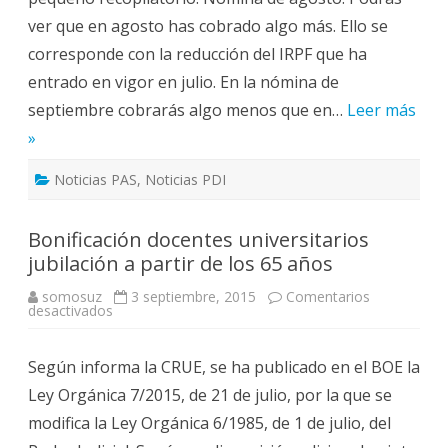
ver que en agosto has cobrado algo más. Ello se
corresponde con la reducción del IRPF que ha
entrado en vigor en julio. En la nómina de
septiembre cobrarás algo menos que en…
Leer más
»
Noticias PAS
,
Noticias PDI
Bonificación docentes universitarios
jubilación a partir de los 65 años
somosuz
3 septiembre, 2015
Comentarios
en
desactivados
Bonificación
docentes
universitarios
Según informa la CRUE, se ha publicado en el BOE la
jubilación
a
Ley Orgánica 7/2015, de 21 de julio, por la que se
partir
de
modifica la Ley Orgánica 6/1985, de 1 de julio, del
los
65