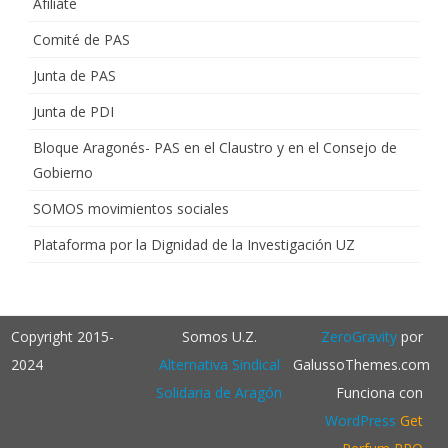
Afíliate
Comité de PAS
Junta de PAS
Junta de PDI
Bloque Aragonés- PAS en el Claustro y en el Consejo de
Gobierno
SOMOS movimientos sociales
Plataforma por la Dignidad de la Investigación UZ
Copyright 2015-
Somos U.Z.
ZeroGravity
por
2024
Alternativa Sindical
GalussoThemes.com
Solidaria de Aragón
Funciona con
WordPress
Get