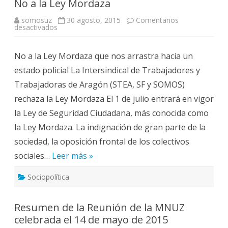
No a la Ley Mordaza
somosuz
30 agosto, 2015
Comentarios
en
desactivados
No
a
la
No a la Ley Mordaza que nos arrastra hacia un
Ley
Mordaza
estado policial La Intersindical de Trabajadores y
Trabajadoras de Aragón (STEA, SF y SOMOS)
rechaza la Ley Mordaza El 1 de julio entrará en vigor
la Ley de Seguridad Ciudadana, más conocida como
la Ley Mordaza. La indignación de gran parte de la
sociedad, la oposición frontal de los colectivos
sociales…
Leer más »
Sociopolítica
Resumen de la Reunión de la MNUZ
celebrada el 14 de mayo de 2015