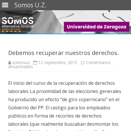
Somos U.Z.
Saltar
al
contenido
Debemos recuperar nuestros derechos.
somosuz
12 septiembre, 2015
Comentarios
en
desactivados
Debemos
recuperar
nuestros
El inicio del curso de la recuperación de derechos
derechos.
laborales La proximidad de las elecciones generales
ha producido un efecto “de giro copernicano” en el
Gobierno del PP. El castigo para los empleados
públicos en forma de recortes de derechos
laborales (que realmente buscaban desmontar los