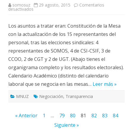
somosuz
29 agosto, 2015
Comentarios
en
desactivados
Resumen
de
la
Los asuntos a tratar eran: Constitución de la Mesa
Reunión
de
con la actualización de los 15 representantes del
la
MNUZ
personal, tras las elecciones sindicales: 4
celebrada
el
representantes de SOMOS, 4 de CSI-CSIF, 3 de
14
de
CCOO, 2 de CGT y 2 de UGT. (Abajo tienes el
mayo
de
organigrama completo y los resultados electorales).
2015
Calendario Académico (distinto del calendario
laboral que se negocia en las mesas…
Leer más »
MNUZ
Negociación
,
Transparencia
Paginación
« Anterior
1
…
79
80
81
82
83
84
de
Siguiente »