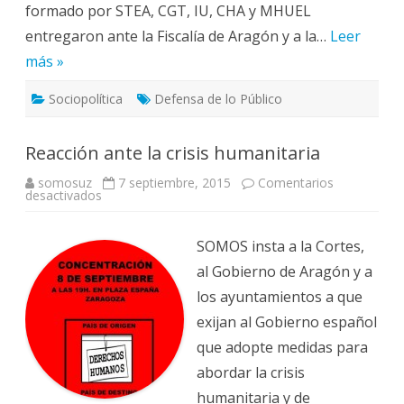
formado por STEA, CGT, IU, CHA y MHUEL
Cuarte
entregaron ante la Fiscalía de Aragón y a la…
Leer
más »
Sociopolítica
Defensa de lo Público
Reacción ante la crisis humanitaria
somosuz
7 septiembre, 2015
Comentarios
en
desactivados
Reacción
ante
la
crisis
SOMOS insta a la Cortes,
humanitaria
al Gobierno de Aragón y a
los ayuntamientos a que
exijan al Gobierno español
que adopte medidas para
abordar la crisis
humanitaria y de