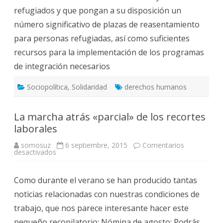
refugiados y que pongan a su disposición un
número significativo de plazas de reasentamiento
para personas refugiadas, así como suficientes
recursos para la implementación de los programas
de integración necesarios
Sociopolítica
,
Solidaridad
derechos humanos
La marcha atrás «parcial» de los recortes
laborales
somosuz
6 septiembre, 2015
Comentarios
en
desactivados
La
marcha
atrás
Como durante el verano se han producido tantas
«parcial»
de
noticias relacionadas con nuestras condiciones de
los
recortes
trabajo, que nos parece interesante hacer este
laborales
pequeño recopilatorio: Nómina de agosto: Podrás