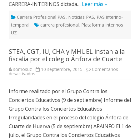
CARRERA-INTERINOS dictada…
Leer más »
Carrera Profesional PAS
,
Noticias PAS
,
PAS interino-
temporal
carrera profesional
,
Plataforma Interinos
UZ
STEA, CGT, IU, CHA y MHUEL instan a la
fiscalía por el colegio Ánfora de Cuarte
somosuz
10 septiembre, 2015
Comentarios
en
desactivados
STEA,
CGT,
IU,
Informe realizado por el Grupo Contra los
CHA
y
Conciertos Educativos (9 de septiembre) Informe del
MHUEL
instan
Grupo Contra los Conciertos Educativos
a
la
Irregularidades en el proceso del colegio Ánfora de
fiscalía
por
Cuarte de Huerva (5 de septiembre) ARAINFO El 1 de
el
colegio
julio, el Grupo Contra los Conciertos Educativos
Ánfora
de