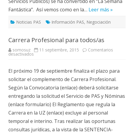
Servicios Públicos) se ha convertido en “La Semana
Fantástica”. Así vemos como en la…
Leer más »
Noticias PAS
Información PAS
,
Negociación
Carrera Profesional para todos/as
somosuz
11 septiembre, 2015
Comentarios
en
desactivados
Carrera
Profesional
para
El próximo 19 de septiembre finaliza el plazo para
todos/as
solicitar el complemento de Carrera Profesional.
Según la Convocatoria (enlace) deberá solicitarse
entregando la solicitud el Servicio de PAS y Nóminas
(enlace formulario) El Reglamento que regula la
Carrera en la UZ (enlace) excluye al personal
temporal e interino. Tras realizar las oportunas
consultas jurídicas, a la vista de la SENTENCIA-