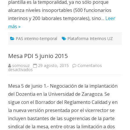
plantilla es la temporalidad, ya no sólo porque
alcanza niveles insoportables (500 funcionarios
interinos y 200 laborales temporales), sino…
Leer
más »
PAS interino-temporal
Plataforma Interinos UZ
Mesa PDI 5 junio 2015
somosuz
29 agosto, 2015
Comentarios
en
desactivados
Mesa
PDI
5
Mesa 5 de junio 1.- Negociación de la implantación
junio
2015
del Dozentia en la Universidad de Zaragoza. Se
sigue con el Borrador del Reglamento Calidad y en
la nueva versión presentada por el vicerrector se
incluyen bastantes de las sugerencias de la parte
sindical de la mesa, entre otras la limitación a dos