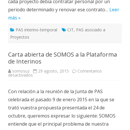
cada proyecto debía contratar personal por un
periodo determinado y renovar ese contrato…
Leer
más »
PAS interino-temporal
CIT
,
PAS asociado a
Proyectos
Carta abierta de SOMOS a la Plataforma
de Interinos
somosuz
29 agosto, 2015
Comentarios
en
desactivados
Carta
abierta
de
Con relación a la reunión de la Junta de PAS
SOMOS
a
celebrada el pasado 9 de enero 2015 en la que se
la
Plataforma
trató vuestra propuesta presentada el 24 de
de
Interinos
octubre, queremos expresar lo siguiente: SOMOS
entiende que el principal problema de nuestra