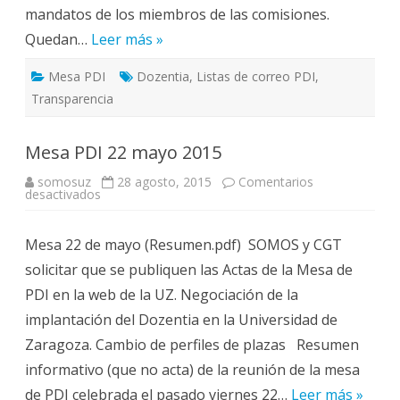
mandatos de los miembros de las comisiones.
Quedan…
Leer más »
Mesa PDI
Dozentia
,
Listas de correo PDI
,
Transparencia
Mesa PDI 22 mayo 2015
somosuz
28 agosto, 2015
Comentarios
en
desactivados
Mesa
PDI
22
Mesa 22 de mayo (Resumen.pdf) SOMOS y CGT
mayo
2015
solicitar que se publiquen las Actas de la Mesa de
PDI en la web de la UZ. Negociación de la
implantación del Dozentia en la Universidad de
Zaragoza. Cambio de perfiles de plazas Resumen
informativo (que no acta) de la reunión de la mesa
de PDI celebrada el pasado viernes 22…
Leer más »