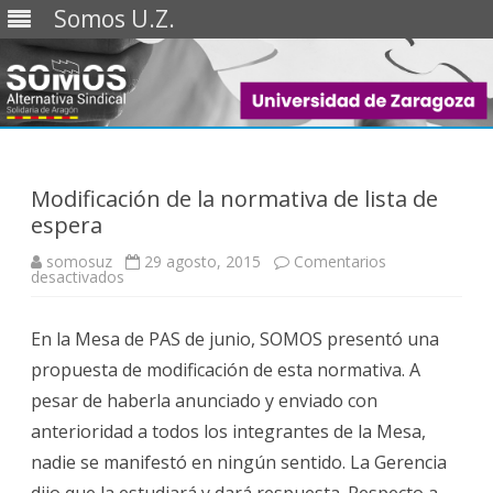
Somos U.Z.
Saltar
al
contenido
Modificación de la normativa de lista de
espera
somosuz
29 agosto, 2015
Comentarios
en
desactivados
Modificación
de
la
En la Mesa de PAS de junio, SOMOS presentó una
normativa
de
propuesta de modificación de esta normativa. A
lista
de
pesar de haberla anunciado y enviado con
espera
anterioridad a todos los integrantes de la Mesa,
nadie se manifestó en ningún sentido. La Gerencia
dijo que la estudiará y dará respuesta. Respecto a