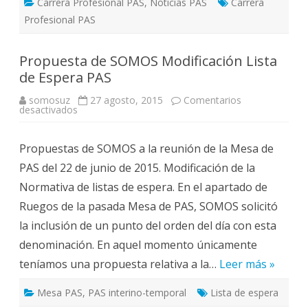
Carrera Profesional PAS
,
Noticias PAS
Carrera
Profesional PAS
Propuesta de SOMOS Modificación Lista
de Espera PAS
somosuz
27 agosto, 2015
Comentarios
en
desactivados
Propuesta
de
SOMOS
Propuestas de SOMOS a la reunión de la Mesa de
Modificación
Lista
PAS del 22 de junio de 2015. Modificación de la
de
Espera
Normativa de listas de espera. En el apartado de
PAS
Ruegos de la pasada Mesa de PAS, SOMOS solicitó
la inclusión de un punto del orden del día con esta
denominación. En aquel momento únicamente
teníamos una propuesta relativa a la…
Leer más »
Mesa PAS
,
PAS interino-temporal
Lista de espera