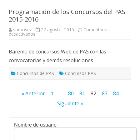
Programación de los Concursos del PAS
2015-2016
somosuz
27 agosto, 2015
Comentarios
en
desactivados
Programación
de
los
Baremo de concursos Web de PAS con las
Concursos
del
convocatorias y demás resoluciones
PAS
2015-
2016
Concursos de PAS
Concursos PAS
Paginación
« Anterior
1
…
80
81
82
83
84
de
Siguiente »
entradas
Nombre de usuario