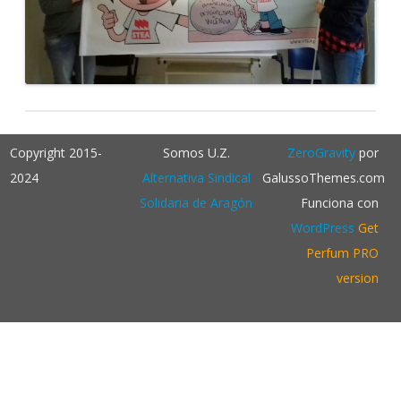
Copyright 2015-
Somos U.Z.
ZeroGravity
por
2024
Alternativa Sindical
GalussoThemes.com
Solidaria de Aragón
Funciona con
WordPress
Get
Perfum PRO
version