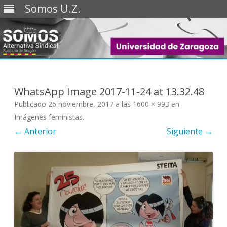
Somos U.Z.
Saltar
al
contenido
WhatsApp Image 2017-11-24 at 13.32.48
Publicado
26 noviembre, 2017
a las
1600 × 993
en
Imágenes feministas
.
← Anterior
Siguiente →