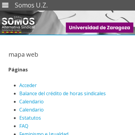
Somos U.Z.
Saltar
al
contenido
mapa web
Páginas
Acceder
Balance del crédito de horas sindicales
Calendario
Calendario
Estatutos
FAQ
Feminismo e Igualdad