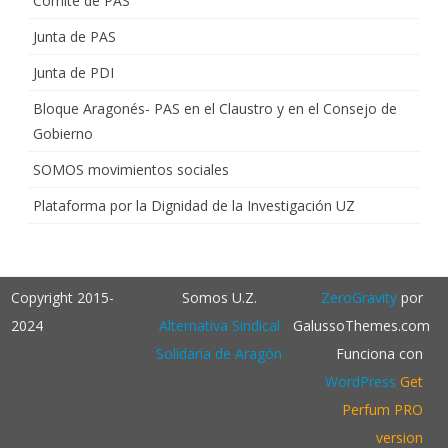
Comité de PAS
Junta de PAS
Junta de PDI
Bloque Aragonés- PAS en el Claustro y en el Consejo de
Gobierno
SOMOS movimientos sociales
Plataforma por la Dignidad de la Investigación UZ
Copyright 2015-
Somos U.Z.
ZeroGravity
por
2024
Alternativa Sindical
GalussoThemes.com
Solidaria de Aragón
Funciona con
WordPress
Get
Perfum PRO
version