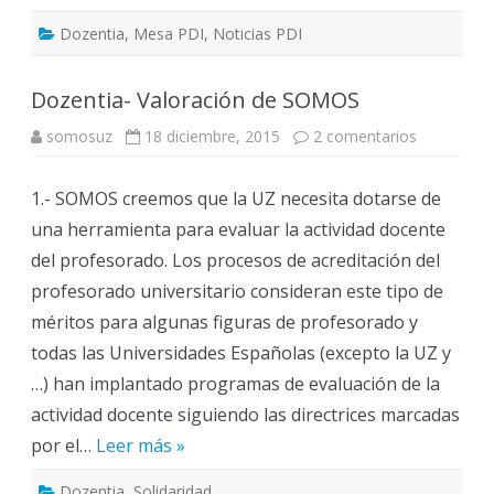
Dozentia
,
Mesa PDI
,
Noticias PDI
Dozentia- Valoración de SOMOS
en
somosuz
18 diciembre, 2015
2 comentarios
Dozentia-
Valoración
de
1.- SOMOS creemos que la UZ necesita dotarse de
SOMOS
una herramienta para evaluar la actividad docente
del profesorado. Los procesos de acreditación del
profesorado universitario consideran este tipo de
méritos para algunas figuras de profesorado y
todas las Universidades Españolas (excepto la UZ y
…) han implantado programas de evaluación de la
actividad docente siguiendo las directrices marcadas
por el…
Leer más »
Dozentia
,
Solidaridad