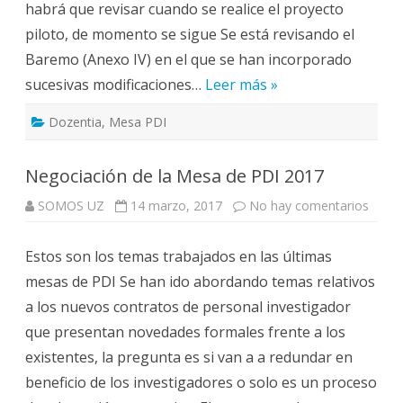
habrá que revisar cuando se realice el proyecto
piloto, de momento se sigue Se está revisando el
Baremo (Anexo IV) en el que se han incorporado
sucesivas modificaciones…
Leer más »
Dozentia
,
Mesa PDI
Negociación de la Mesa de PDI 2017
en
SOMOS UZ
14 marzo, 2017
No hay comentarios
Negoc
de
la
Estos son los temas trabajados en las últimas
Mesa
de
mesas de PDI Se han ido abordando temas relativos
PDI
2017
a los nuevos contratos de personal investigador
que presentan novedades formales frente a los
existentes, la pregunta es si van a a redundar en
beneficio de los investigadores o solo es un proceso