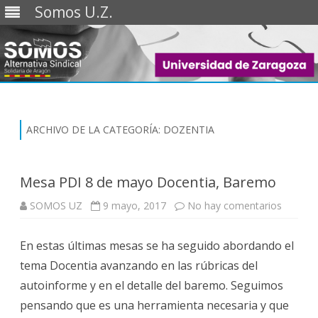
Somos U.Z.
Saltar
al
contenido
ARCHIVO DE LA CATEGORÍA:
DOZENTIA
Mesa PDI 8 de mayo Docentia, Baremo
en
SOMOS UZ
9 mayo, 2017
No hay comentarios
Mesa
PDI
8
En estas últimas mesas se ha seguido abordando el
de
mayo
tema Docentia avanzando en las rúbricas del
Docenti
Barem
autoinforme y en el detalle del baremo. Seguimos
pensando que es una herramienta necesaria y que