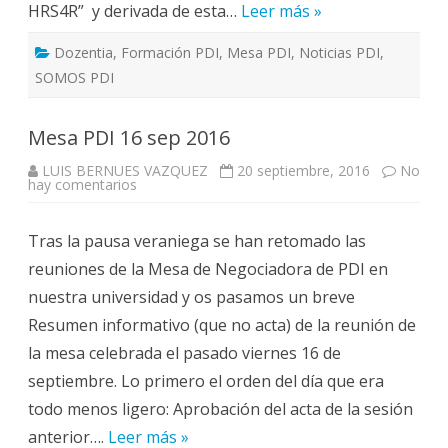
HRS4R” y derivada de esta…
Leer más »
Dozentia
,
Formación PDI
,
Mesa PDI
,
Noticias PDI
,
SOMOS PDI
Mesa PDI 16 sep 2016
LUIS BERNUES VAZQUEZ
20 septiembre, 2016
No
en
hay comentarios
Mesa
PDI
16
Tras la pausa veraniega se han retomado las
sep
2016
reuniones de la Mesa de Negociadora de PDI en
nuestra universidad y os pasamos un breve
Resumen informativo (que no acta) de la reunión de
la mesa celebrada el pasado viernes 16 de
septiembre. Lo primero el orden del día que era
todo menos ligero: Aprobación del acta de la sesión
anterior….
Leer más »