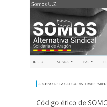
Somos U.Z.
INICIO
SOMOS
PAS
PD
REPRESENTANTES SOMOS PTGAS
GUÍA LABORAL D
2023
MESA DE PAS
ARCHIVO DE LA CATEGORÍA:
TRANSPAREN
REPRESENTANTES SOMOS PDI
ELECCIONES SINDICALES 2023
Código ético de SOM