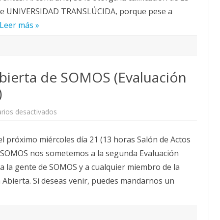
ón de UNIVERSIDAD TRANSLÚCIDA, porque pese a
Leer más »
 abierta de SOMOS (Evaluación
)
en
rios desactivados
21
J
–
 próximo miércoles día 21 (13 horas Salón de Actos
13
h.
e SOMOS nos sometemos a la segunda Evaluación
Asamblea
abierta
 a la gente de SOMOS y a cualquier miembro de la
de
SOMOS
a Abierta. Si deseas venir, puedes mandarnos un
(Evaluación
anual:
estás
invitado/a)