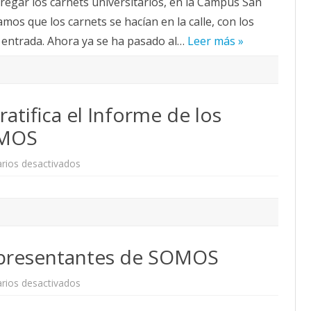
regar los carnets universitarios, en la Campus San
carnets
universitarios
mos que los carnets se hacían en la calle, con los
en
el
 entrada. Ahora ya se ha pasado al…
Campus
Leer más »
S.
Francisco
atifica el Informe de los
OMOS
en
rios desactivados
La
Asamblea
Anual
UZ
ratifica
el
Informe
de
representantes de SOMOS
los
representantes
de
SOMOS
en
rios desactivados
Código
Ético