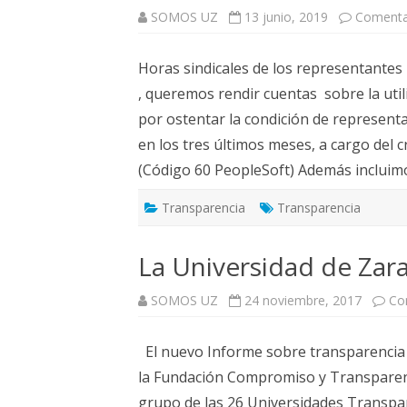
ELECCIONES UZ 2015
SOMOS UZ
13 junio, 2019
Comenta
FEMINISMO E IGUALDAD
Horas sindicales de los representantes
ESTATUTOS
, queremos rendir cuentas sobre la uti
por ostentar la condición de representan
en los tres últimos meses, a cargo del
(Código 60 PeopleSoft) Además inclui
Transparencia
Transparencia
La Universidad de Zara
SOMOS UZ
24 noviembre, 2017
Co
El nuevo Informe sobre transparencia 
la Fundación Compromiso y Transparenci
grupo de las 26 Universidades Transparen