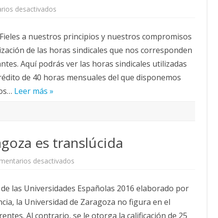
en
rios desactivados
CALENDARIO
Código
ACTUALIDAD
ético
de
AFILIACIÓN
 Fieles a nuestros principios y nuestros compromisos
SOMOS
PUBLICACIONES
lización de las horas sindicales que nos corresponden
IMÁGENES FEMINISTAS
tes. Aquí podrás ver las horas sindicales utilizadas
 crédito de 40 horas mensuales del que disponemos
MUJERES DE LA INTERSINDICAL
mos…
Leer más »
goza es translúcida
en
mentarios desactivados
La
Universidad
de
de las Universidades Españolas 2016 elaborado por
Zaragoza
es
a, la Universidad de Zaragoza no figura en el
translúcida
tes. Al contrario, se le otorga la calificación de 25