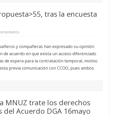
puesta>55, tras la encuesta
en
comentarios
SOMOS
cambiará
su
pañeros y compañeras han expresado su opinión
propuesta>55,
tras
 de acuerdo en que exista un acceso diferenciado
la
encuesta
tas de espera para la contratación temporal, motivo
realizada
al
uesta previa comunicación con CCOO, pues ambos
PAS
 MNUZ trate los derechos
ras del Acuerdo DGA 16mayo