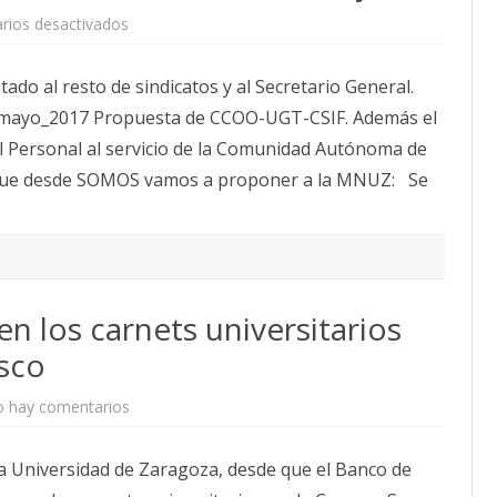
en
rios desactivados
SOMOS
propone
que
do al resto de sindicatos y al Secretario General.
la
MNUZ
_mayo_2017 Propuesta de CCOO-UGT-CSIF. Además el
trate
los
l Personal al servicio de la Comunidad Autónoma de
derechos
sindicales
 que desde SOMOS vamos a proponer a la MNUZ: Se
y
las
mejoras
del
Acuerdo
DGA
16mayo
en los carnets universitarios
isco
en
 hay comentarios
Fotonoticia:
Así
se
a Universidad de Zaragoza, desde que el Banco de
hacen
los