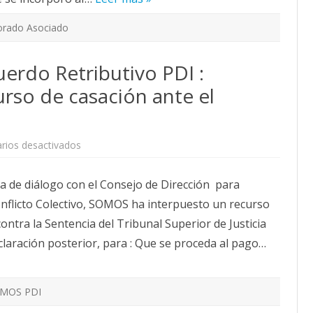
orado Asociado
uerdo Retributivo PDI :
so de casación ante el
en
rios desactivados
Conflicto
Colectivo
Acuerdo
a de diálogo con el Consejo de Dirección para
Retributivo
PDI
nflicto Colectivo, SOMOS ha interpuesto un recurso
:
SOMOS
ntra la Sentencia del Tribunal Superior de Justicia
interpone
recurso
claración posterior, para : Que se proceda al pago…
de
casación
ante
el
Tribunal
Supremo
MOS PDI