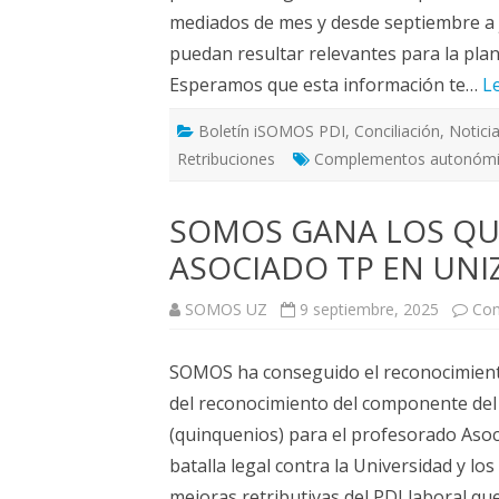
mediados de mes y desde septiembre a 
puedan resultar relevantes para la plan
Esperamos que esta información te…
L
Boletín iSOMOS PDI
,
Conciliación
,
Notici
Retribuciones
Complementos autonóm
SOMOS GANA LOS QUI
ASOCIADO TP EN UNI
SOMOS UZ
9 septiembre, 2025
Com
SOMOS ha conseguido el reconocimiento
del reconocimiento del componente del
(quinquenios) para el profesorado Asoc
batalla legal contra la Universidad y l
mejoras retributivas del PDI laboral qu