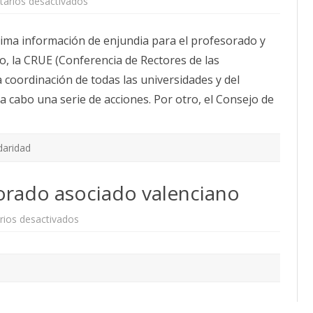
en
arios desactivados
Nuevas
medidas
relativas
sima información de enjundia para el profesorado y
al
personal
do, la CRUE (Conferencia de Rectores de las
temporal
de
 coordinación de todas las universidades y del
las
Universidades
a cabo una serie de acciones. Por otro, el Consejo de
daridad
sorado asociado valenciano
en
ios desactivados
La
rebelión
del
profesorado
asociado
valenciano