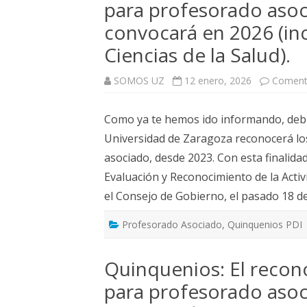
para profesorado asoc
ELECCIONES UZ 2015
convocará en 2026 (inc
FEMINISMO E IGUALDAD
Ciencias de la Salud).
ESTATUTOS
SOMOS UZ
12 enero, 2026
Comenta
Como ya te hemos ido informando, debi
Universidad de Zaragoza reconocerá lo
asociado, desde 2023. Con esta finalida
Evaluación y Reconocimiento de la Act
el Consejo de Gobierno, el pasado 18 d
Profesorado Asociado
,
Quinquenios PDI
Quinquenios: El recon
para profesorado asoc