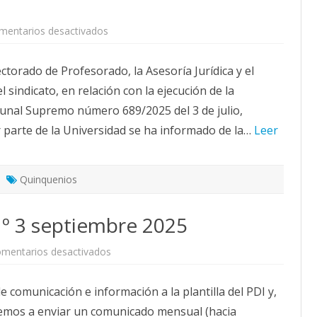
en
mentarios desactivados
SOMOS
manifiesta
su
ctorado de Profesorado, la Asesoría Jurídica y el
conformidad
con
 sindicato, en relación con la ejecución de la
la
ejecución
ribunal Supremo número 689/2025 del 3 de julio,
de
la
 parte de la Universidad se ha informado de la…
sentencia
Leer
sobre
quinquenios
del
profesorado
asociado
Quinquenios
que
prevé
realizar
º 3 septiembre 2025
la
Universidad
de
Zaragoza.
en
mentarios desactivados
BOLETÍN
iUnizar
PDI
comunicación e información a la plantilla del PDI y,
Nº
3
remos a enviar un comunicado mensual (hacia
septiembre