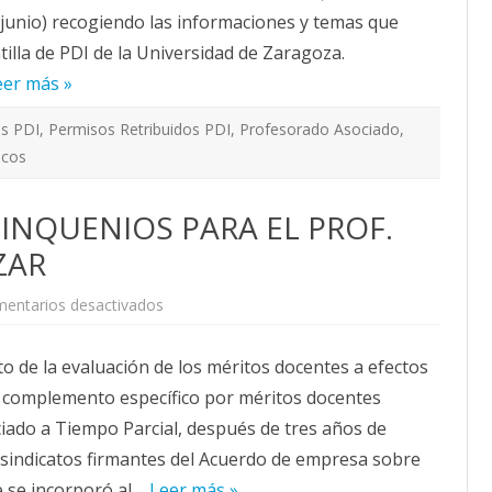
2025
junio) recogiendo las informaciones y temas que
tilla de PDI de la Universidad de Zaragoza.
eer más »
as PDI
,
Permisos Retribuidos PDI
,
Profesorado Asociado
,
icos
NQUENIOS PARA EL PROF.
ZAR
en
entarios desactivados
SOMOS
GANA
LOS
 de la evaluación de los méritos docentes a efectos
QUINQUENIOS
PARA
 complemento específico por méritos docentes
EL
PROF.
iado a Tiempo Parcial, después de tres años de
ASOCIADO
TP
os sindicatos firmantes del Acuerdo de empresa sobre
EN
UNIZAR
e se incorporó aI…
Leer más »