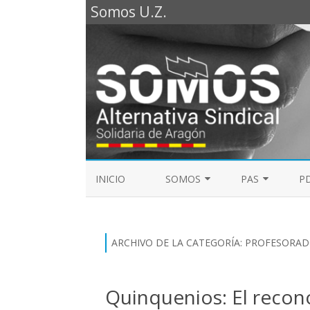
Somos U.Z.
INICIO
SOMOS
PAS
PD
REPRESENTANTES SOMOS PTGAS
GUÍA LABORAL D
2023
MESA DE PAS
ARCHIVO DE LA CATEGORÍA:
PROFESORAD
REPRESENTANTES SOMOS PDI
ELECCIONES SINDICALES 2023
Quinquenios: El recon