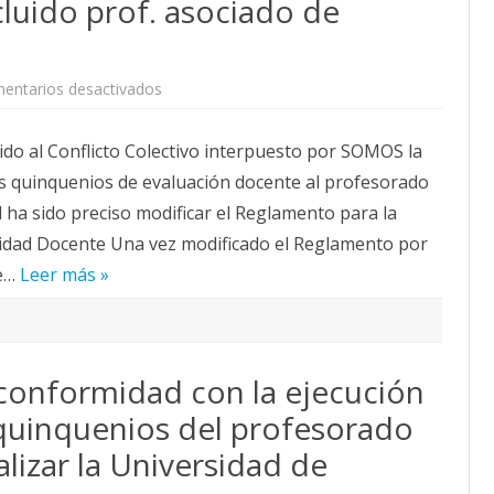
luido prof. asociado de
Salud).
en
entarios desactivados
Quinquenios:
El
reconocimiento
do al Conflicto Colectivo interpuesto por SOMOS la
de
los
s quinquenios de evaluación docente al profesorado
quinquenios
para
d ha sido preciso modificar el Reglamento para la
profesorado
asociado
vidad Docente Una vez modificado el Reglamento por
a
tiempo
de…
Leer más »
parcial
se
convocará
en
2026
(incluido
prof.
conformidad con la ejecución
asociado
de
ciencias
 quinquenios del profesorado
de
la
lizar la Universidad de
salud).