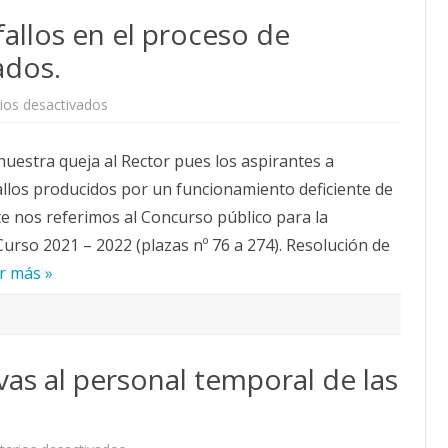
fallos en el proceso de
ados.
en
os desactivados
Queja
al
Rector
uestra queja al Rector pues los aspirantes a
sobre
fallos
allos producidos por un funcionamiento deficiente de
en
el
e nos referimos al Concurso público para la
proceso
de
urso 2021 – 2022 (plazas nº 76 a 274). Resolución de
contratación
de
r más »
Asociados.
as al personal temporal de las