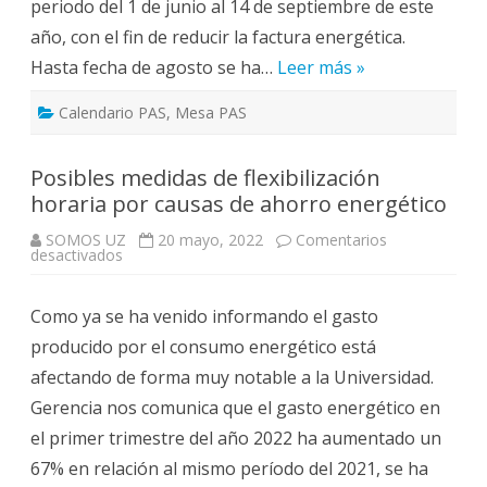
periodo del 1 de junio al 14 de septiembre de este
las
21:30h
año, con el fin de reducir la factura energética.
Hasta fecha de agosto se ha…
Leer más »
Calendario PAS
,
Mesa PAS
Posibles medidas de flexibilización
horaria por causas de ahorro energético
SOMOS UZ
20 mayo, 2022
Comentarios
en
desactivados
Posibles
medidas
de
Como ya se ha venido informando el gasto
flexibilización
horaria
producido por el consumo energético está
por
causas
afectando de forma muy notable a la Universidad.
de
ahorro
Gerencia nos comunica que el gasto energético en
energético
el primer trimestre del año 2022 ha aumentado un
67% en relación al mismo período del 2021, se ha