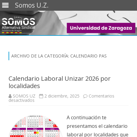
Somos U.Z.
Saltar
al
contenido
ARCHIVO DE LA CATEGORÍA:
CALENDARIO PAS
Calendario Laboral Unizar 2026 por
localidades
SOMOS UZ
2 diciembre, 2025
Comentarios
en
desactivados
Calendario
Laboral
Unizar
2026
A continuación te
por
localidades
presentamos el calendario
laboral por localidades que