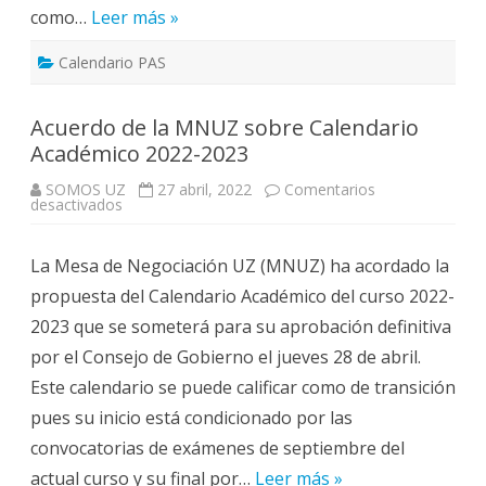
UZ
como…
Leer más »
Calendario PAS
Acuerdo de la MNUZ sobre Calendario
Académico 2022-2023
SOMOS UZ
27 abril, 2022
Comentarios
en
desactivados
Acuerdo
de
la
La Mesa de Negociación UZ (MNUZ) ha acordado la
MNUZ
sobre
propuesta del Calendario Académico del curso 2022-
Calendario
Académico
2023 que se someterá para su aprobación definitiva
2022-
2023
por el Consejo de Gobierno el jueves 28 de abril.
Este calendario se puede calificar como de transición
pues su inicio está condicionado por las
convocatorias de exámenes de septiembre del
actual curso y su final por…
Leer más »