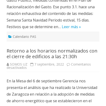
Gasto Público, medidas contenidas en el Plan de
Racionalización del Gasto. Ese punto 3.1. hace una
relación exhaustiva del contenido de las medidas:
Semana Santa Navidad Periodo estival, 15 días.
Festivos que se determine en…
Leer más »
Calendario PAS
Retorno a los horarios normalizados con
el cierre de edificios a las 21:30h
SOMOS UZ
7 septiembre, 2022
Comentarios
en
desactivados
Retorno
a
los
En la Mesa del 6 de septiembre Gerencia nos
horarios
normalizados
presenta el análisis que ha realizado la Universidad
con
el
de Zaragoza en relación a la adopción de medidas
cierre
de
de ahorro energético que se establecieron en el
edificios
a