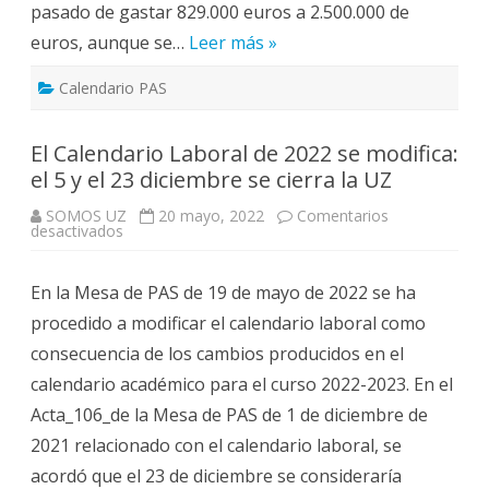
pasado de gastar 829.000 euros a 2.500.000 de
euros, aunque se…
Leer más »
Calendario PAS
El Calendario Laboral de 2022 se modifica:
el 5 y el 23 diciembre se cierra la UZ
SOMOS UZ
20 mayo, 2022
Comentarios
en
desactivados
El
Calendario
Laboral
En la Mesa de PAS de 19 de mayo de 2022 se ha
de
2022
procedido a modificar el calendario laboral como
se
modifica:
consecuencia de los cambios producidos en el
el
5
calendario académico para el curso 2022-2023. En el
y
el
Acta_106_de la Mesa de PAS de 1 de diciembre de
23
diciembre
2021 relacionado con el calendario laboral, se
se
cierra
acordó que el 23 de diciembre se consideraría
la