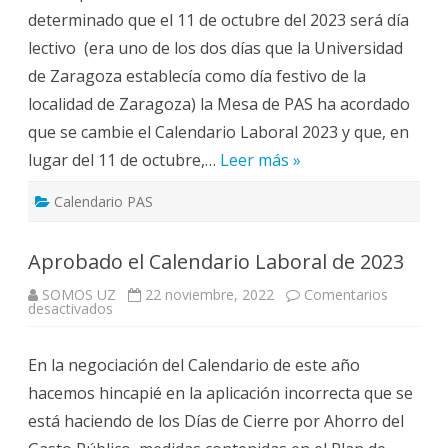
será
determinado que el 11 de octubre del 2023 será día
festivo
en
lectivo (era uno de los dos días que la Universidad
los
campus
de Zaragoza establecía como día festivo de la
de
Zaragoza
localidad de Zaragoza) la Mesa de PAS ha acordado
que se cambie el Calendario Laboral 2023 y que, en
lugar del 11 de octubre,…
Leer más »
Calendario PAS
Aprobado el Calendario Laboral de 2023
SOMOS UZ
22 noviembre, 2022
Comentarios
en
desactivados
Aprobado
el
Calendario
En la negociación del Calendario de este año
Laboral
de
hacemos hincapié en la aplicación incorrecta que se
2023
está haciendo de los Días de Cierre por Ahorro del