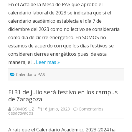
En el Acta de la Mesa de PAS que aprobó el
diciembre
2023,
calendario laboral de 2023 se indicaba que si el
será
festivo
calendario académico establecía el día 7 de
en
Unizar
diciembre del 2023 como no lectivo se consideraría
como día de cierre energético. En SOMOS no
estamos de acuerdo con que los días festivos se
consideren cierres energéticos pues, de esta
manera, el…
Leer más »
Calendario PAS
El 31 de julio será festivo en los campus
de Zaragoza
SOMOS UZ
16 junio, 2023
Comentarios
en
desactivados
El
31
de
A raíz que el Calendario Académico 2023-2024 ha
julio