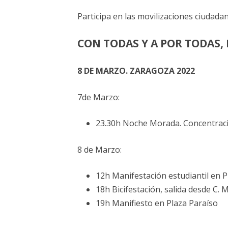
ELECCIONES UZ 2015
Participa en las movilizaciones ciudada
FEMINISMO E IGUALDAD
CON TODAS Y A POR TODAS, 
ESTATUTOS
8 DE MARZO. ZARAGOZA 2022
7de Marzo:
23.30h Noche Morada. Concentraci
8 de Marzo:
12h Manifestación estudiantil en P
18h Bicifestación, salida desde C. 
19h Manifiesto en Plaza Paraíso