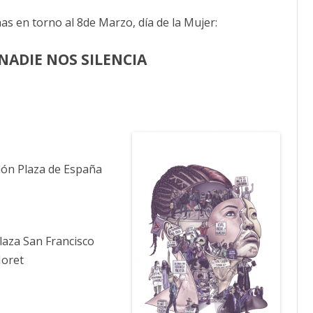
de
Marzo
CALENDARIO
nas en torno al 8de Marzo, día de la Mujer:
¡Con
todas
ACTUALIDAD
y
AFILIACIÓN
a
NADIE NOS SILENCIA
PUBLICACIONES
por
todas!
¡Participa
IMÁGENES FEMINISTAS
en
las
movilizaciones!
MUJERES DE LA INTERSINDICAL
Ya
está
la
programación
ón Plaza de España
laza San Francisco
Moret