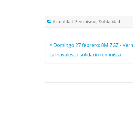
Actualidad
,
Feminismo
,
Solidaridad
Navegación
Domingo 27 febrero: 8M ZGZ.- Ver
de
carnavalesco solidario feminista
entradas