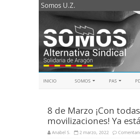
Somos U.Z.
INICIO
SOMOS
PAS
PD
REPRESENTANTES SOMOS PTGAS
GUÍA LABORAL D
2023
8 de Marzo ¡Con todas y
MESA DE PAS
REPRESENTANTES SOMOS PDI
movilizaciones! Ya est
ELECCIONES SINDICALES 2023
Anabel S.
2 marzo, 2022
Comentari