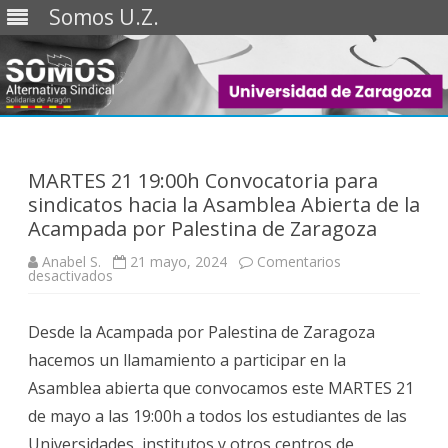
Somos U.Z.
Saltar
al
contenido
MARTES 21 19:00h Convocatoria para
sindicatos hacia la Asamblea Abierta de la
Acampada por Palestina de Zaragoza
Anabel S.
21 mayo, 2024
Comentarios
en
desactivados
MARTES
21
19:00h
Desde la Acampada por Palestina de Zaragoza
Convocatoria
para
hacemos un llamamiento a participar en la
sindicatos
hacia
Asamblea abierta que convocamos este MARTES 21
la
Asamblea
de mayo a las 19:00h a todos los estudiantes de las
Abierta
de
Universidades, institutos y otros centros de
la