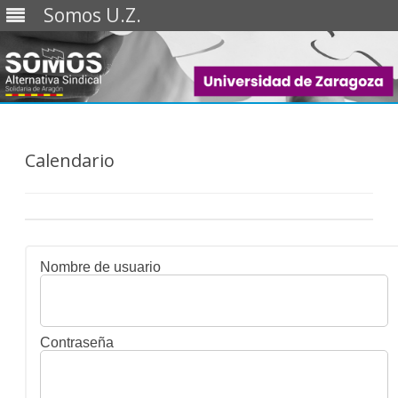
Somos U.Z.
Saltar
al
contenido
Calendario
Nombre de usuario
Contraseña