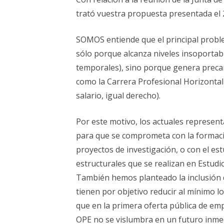
ELECCIONES UZ 2015
trató vuestra propuesta presentada el 
FEMINISMO E IGUALDAD
SOMOS entiende que el principal proble
ESTATUTOS
sólo porque alcanza niveles insoportabl
temporales), sino porque genera precar
como la Carrera Profesional Horizontal q
salario, igual derecho).
Por este motivo, los actuales represe
para que se comprometa con la formació
proyectos de investigación, o con el es
estructurales que se realizan en Estudio
También hemos planteado la inclusión 
tienen por objetivo reducir al mínimo lo
que en la primera oferta pública de e
OPE no se vislumbra en un futuro inme