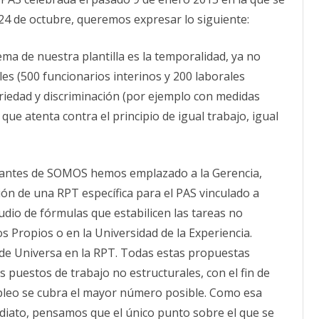
a
CALENDARIO
24 de octubre, queremos expresar lo siguiente:
la
Plataforma
ACTUALIDAD
de
AFILIACIÓN
Interinos
ma de nuestra plantilla es la temporalidad, ya no
PUBLICACIONES
es (500 funcionarios interinos y 200 laborales
IMÁGENES FEMINISTAS
iedad y discriminación (por ejemplo con medidas
ue atenta contra el principio de igual trabajo, igual
MUJERES DE LA INTERSINDICAL
ntantes de SOMOS hemos emplazado a la Gerencia,
n de una RPT específica para el PAS vinculado a
tudio de fórmulas que estabilicen las tareas no
s Propios o en la Universidad de la Experiencia.
de Universa en la RPT. Todas estas propuestas
s puestos de trabajo no estructurales, con el fin de
mpleo se cubra el mayor número posible. Como esa
diato, pensamos que el único punto sobre el que se