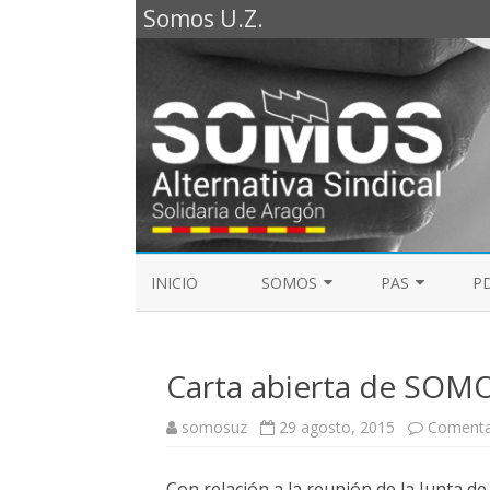
Somos U.Z.
INICIO
SOMOS
PAS
PD
REPRESENTANTES SOMOS PTGAS
GUÍA LABORAL D
2023
Carta abierta de SOMO
MESA DE PAS
REPRESENTANTES SOMOS PDI
somosuz
29 agosto, 2015
Comenta
ELECCIONES SINDICALES 2023
Con relación a la reunión de la Junta d