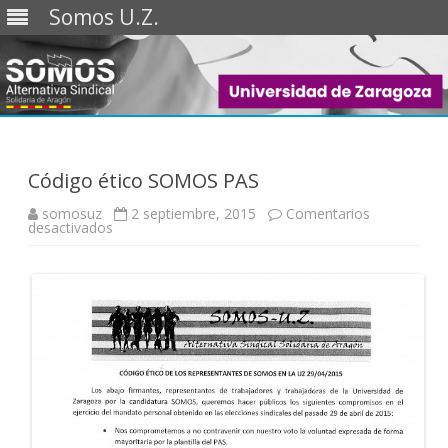
Somos U.Z.
Saltar
al
contenido
Código ético SOMOS PAS
somosuz
2 septiembre, 2015
Comentarios
en
desactivados
Código
ético
SOMOS
PAS