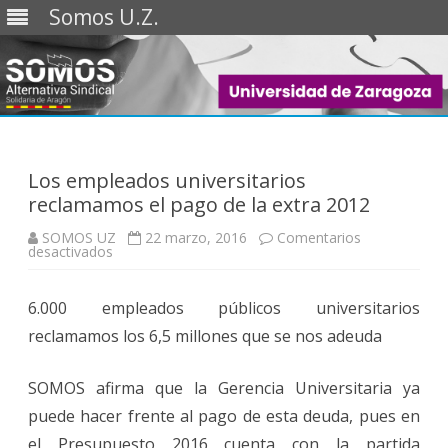
Somos U.Z.
Saltar
al
contenido
Los empleados universitarios
reclamamos el pago de la extra 2012
SOMOS UZ
22 marzo, 2016
Comentarios
en
desactivados
Los
empleados
universitarios
6.000 empleados públicos universitarios
reclamamos
el
reclamamos los 6,5 millones que se nos adeuda
pago
de
la
extra
SOMOS afirma que la Gerencia Universitaria ya
2012
puede hacer frente al pago de esta deuda, pues en
el Presupuesto 2016 cuenta con la partida