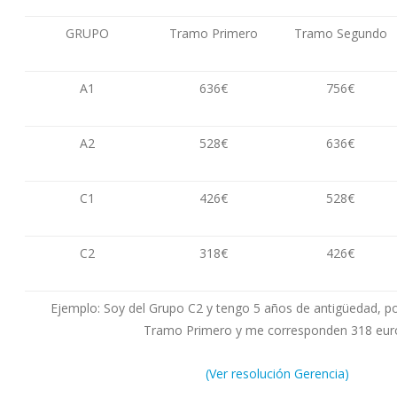
GRUPO
Tramo Primero
Tramo Segundo
A1
636€
756€
A2
528€
636€
C1
426€
528€
C2
318€
426€
Ejemplo: Soy del Grupo C2 y tengo 5 años de antigüedad, po
Tramo Primero y me corresponden 318 eur
(Ver resolución Gerencia)