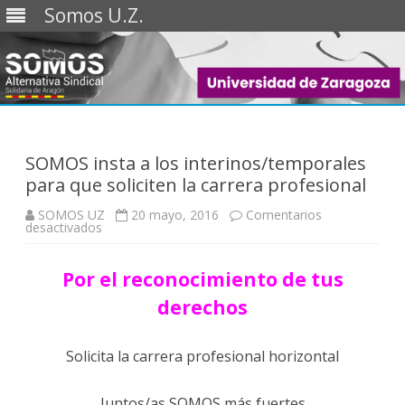
Somos U.Z.
Saltar
al
contenido
SOMOS insta a los interinos/temporales
para que soliciten la carrera profesional
SOMOS UZ
20 mayo, 2016
Comentarios
en
desactivados
SOMOS
insta
a
Por el reconocimiento de tus
los
interinos/temporales
para
derechos
que
soliciten
la
carrera
Solicita la carrera profesional horizontal
profesional
Juntos/as SOMOS más fuertes