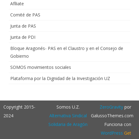
Afíliate
Comité de PAS
Junta de PAS
Junta de PDI
Bloque Aragonés- PAS en el Claustro y en el Consejo de
Gobierno
SOMOS movimientos sociales
Plataforma por la Dignidad de la Investigación UZ
Copyright 2015-
Somos U.Z.
ZeroGravity
por
2024
Alternativa Sindical
GalussoThemes.com
Solidaria de Aragón
Funciona con
WordPress
Get