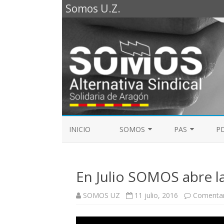
Somos U.Z.
INICIO
SOMOS
PAS
PD
REPRESENTANTES SOMOS PTGAS
GUÍA LABORAL D
2023
En Julio SOMOS abre la
MESA DE PAS
REPRESENTANTES SOMOS PDI
SOMOS UZ
11 julio, 2016
Comentar
ELECCIONES SINDICALES 2023