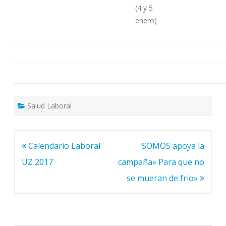
(4 y 5
enero)
Salud Laboral
Navegación
Calendario Laboral
SOMOS apoya la
de
UZ 2017
campaña» Para que no
entradas
se mueran de frio»