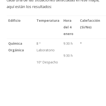
aquí están los resultados:
Edificio
Temperatura
Hora
Calefacción
del 4
(Si/No)
enero
Química
8 º
9:30 h
*
Orgánica
Laboratorio
9:30 h
10º Despacho