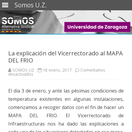
Somos U.Z.
Saltar
al
contenido
La explicación del Vicerrectorado al MAPA
DEL FRIO
SOMOS UZ
18 enero, 2017
Comentarios
en
desactivados
La
explicación
del
El día 3 de enero, y ante las pésimas condiciones de
Vicerrectorado
al
temperatura existentes en algunas instalaciones,
MAPA
DEL
comenzamos a recoger datos con el fin de hacer un
FRIO
MAPA DEL FRIO. El Vicerrectorado de
Infraestructuras nos ha dado las explicaciones a
cada una de las situaciones detectadas en ese mapa,