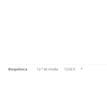
Bioquímica
12 º de media
12:00 h
*