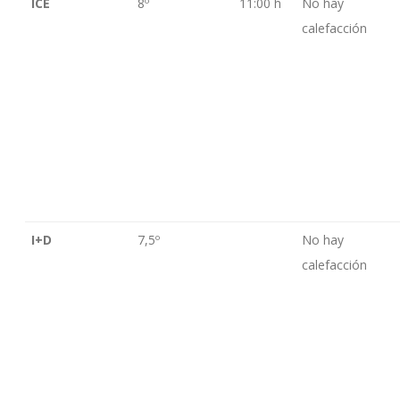
ICE
8º
11:00 h
No hay
calefacción
I+D
7,5º
No hay
calefacción