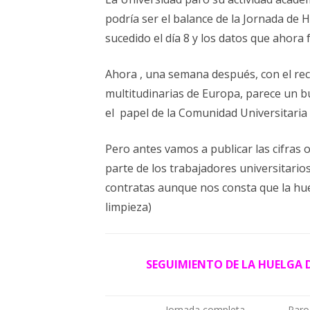
ELECCIONES UZ 2015
podría ser el balance de la Jornada de H
FEMINISMO E IGUALDAD
sucedido el día 8 y los datos que ahora f
ESTATUTOS
Ahora , una semana después, con el re
multitudinarias de Europa, parece un 
el papel de la Comunidad Universitaria 
Pero antes vamos a publicar las cifras 
parte de los trabajadores universitarios
contratas aunque nos consta que la hue
limpieza)
SEGUIMIENTO DE LA HUELGA DE
Jornada completa
Paro