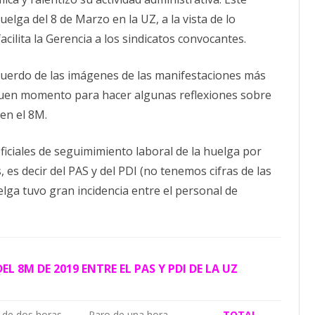
la
CALENDARIO
uelga del 8 de Marzo en la UZ, a la vista de lo
Huelga
8
ACTUALIDAD
acilita la Gerencia a los sindicatos convocantes.
M
AFILIACIÓN
en
la
PUBLICACIONES
UZ
cuerdo de las imágenes de las manifestaciones más
IMÁGENES FEMINISTAS
buen momento para hacer algunas reflexiones sobre
en el 8M.
MUJERES DE LA INTERSINDICAL
oficiales de seguimimiento laboral de la huelga por
, es decir del PAS y del PDI (no tenemos cifras de las
lga tuvo gran incidencia entre el personal de
L 8M DE 2019 ENTRE EL PAS Y PDI DE LA UZ
 de dos horas
Paro de una hora
TOTAL