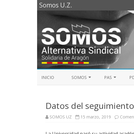
Somos U.Z.
INICIO
SOMOS
PAS
PD
REPRESENTANTES SOMOS PTGAS
GUÍA LABORAL D
2023
Datos del seguimiento
MESA DE PAS
REPRESENTANTES SOMOS PDI
SOMOS UZ
15 marzo, 2019
Coment
ELECCIONES SINDICALES 2023
La Universidad paró su actividad académi