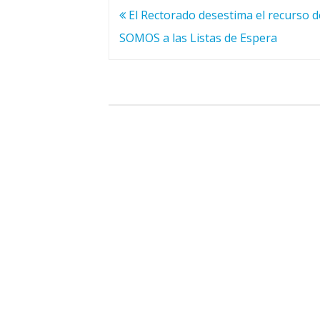
Navegación
El Rectorado desestima el recurso d
de
SOMOS a las Listas de Espera
entradas