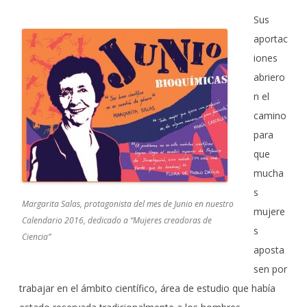
Sus
aportac
ion
es
abrie
ro
n el
camino
para
que
mucha
s
Margarita Salas, protagonista del mes de Junio en nuestro
mujere
Calendario 2016, dedicado a “Mujeres creadoras de
s
Ciencia”
aposta
sen por
trabajar en el ámbito científico, área de estudio que había