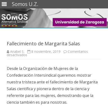
Somos U.Z.
Saltar
al
contenido
Fallecimiento de Margarita Salas
Anabel S.
8 noviembre, 2019
Comentarios
en
desactivados
Fallecimiento
de
Margarita
Desde la Organización de Mujeres de la
Salas
Confederación Intersindical queremos mostrar
nuestra tristeza ante el fallecimiento de Margarita
Salas científica y pionera dentro de la ciencia y
referente para las mujeres, demostrando que la
ciencia también es para nosotras.