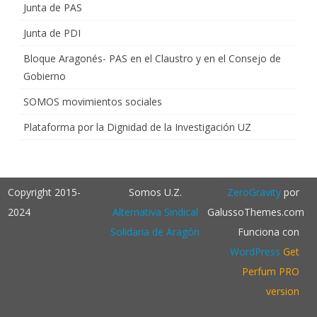
Junta de PAS
Junta de PDI
Bloque Aragonés- PAS en el Claustro y en el Consejo de
Gobierno
SOMOS movimientos sociales
Plataforma por la Dignidad de la Investigación UZ
Copyright 2015-
Somos U.Z.
ZeroGravity
por
2024
Alternativa Sindical
GalussoThemes.com
Solidaria de Aragón
Funciona con
WordPress
Get
Perfum PRO
version