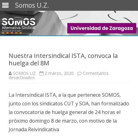
Somos U.Z.
Saltar
al
contenido
Nuestra Intersindical ISTA, convoca la
huelga del 8M
SOMOS UZ
2 marzo, 2020
Comentarios
en
desactivados
Nuestra
Intersindical
ISTA,
La Intersindical ISTA, a la que pertenece SOMOS,
convoca
la
junto con los sindicatos CUT y SOA, han formalizado
huelga
del
la convocatoria de huelga general de 24 horas el
8M
próximo domingo 8 de marzo, con motivo de la
Jornada Reivindicativa