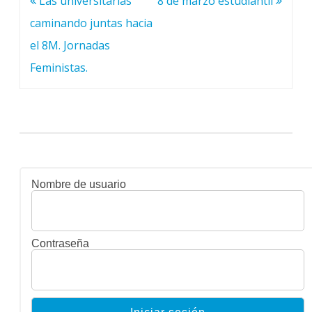
Las universitarias
8 de marzo estudiantil
de
caminando juntas hacia
entradas
el 8M. Jornadas
Feministas.
Nombre de usuario
Contraseña