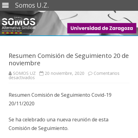
Somos U.Z.
Saltar
al
contenido
Resumen Comisión de Seguimiento 20 de
noviembre
SOMOS UZ
20 noviembre, 2020
Comentarios
en
desactivados
Resumen
Comisión
de
Resumen Comisión de Seguimiento Covid-19
Seguimiento
20
20/11/2020
de
noviembre
Se ha celebrado una nueva reunión de esta
Comisión de Seguimiento.